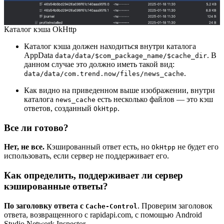
Каталог кэша OkHttp
Каталог кэша должен находиться внутри каталога
AppData
. В
data/data/$com_package_name/$cache_dir
данном случае это должно иметь такой вид:
.
data/data/com.trend.now/files/news_cache
Как видно на приведенном выше изображении, внутри
каталога
есть несколько файлов — это кэш
news_cache
ответов, созданный
.
OkHtpp
Все ли готово?
Нет, не все.
Кэшированный ответ есть, но
не будет его
OkHtpp
использовать, если сервер не поддерживает его.
Как определить, поддерживает ли сервер
кэшированные ответы?
По заголовку ответа с
. Проверим заголовок
Cache-Control
ответа, возвращенного с rapidapi.com, с помощью Android
Studio Network Inspector.