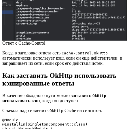
Ответ с Cache-Control
Когда в заголовке ответа есть
,
Cache-Control
OkHttp
автоматически использует кэш, если он еще действителен, и
запрашивает из сети, если срок его действия истек.
Как заставить OkHttp использовать
кэшированные ответы
В качестве обходного пути можно
заставить
OkHttp
использовать кэш
, когда он доступен.
Сначала надо изменить
Cache на синглтон:
OkHttp
@Module
@InstallIn(SingletonComponent::class)
object NetworkModule {