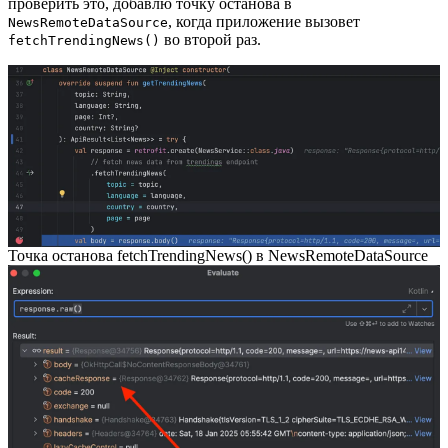
проверить это, добавлю точку останова в
, когда приложение вызовет
NewsRemoteDataSource
во второй раз.
fetchTrendingNews()
Точка останова fetchTrendingNews() в NewsRemoteDataSource