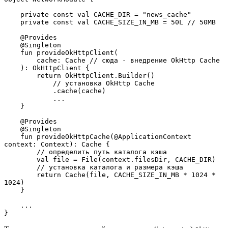
    private const val CACHE_DIR = "news_cache"
    private const val CACHE_SIZE_IN_MB = 50L // 50MB
    @Provides
    @Singleton
    fun provideOkHttpClient(
        cache: Cache // сюда - внедрение OkHttp Cache
    ): OkHttpClient {
        return OkHttpClient.Builder()
            // установка OkHttp Cache
            .cache(cache)
            ...
    }
    @Provides
    @Singleton
    fun provideOkHttpCache(@ApplicationContext 
context: Context): Cache {
        // определить путь каталога кэша
        val file = File(context.filesDir, CACHE_DIR)
        // установка каталога и размера кэша 
        return Cache(file, CACHE_SIZE_IN_MB * 1024 * 
1024)
    }
    ...
}