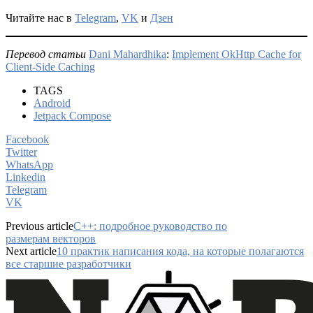
Читайте нас в
Telegram
,
VK
и
Дзен
Перевод статьи
Dani Mahardhika
:
Implement OkHttp Cache for
Client-Side Caching
TAGS
Android
Jetpack Compose
Facebook
Twitter
WhatsApp
Linkedin
Telegram
VK
Previous article
C++: подробное руководство по
размерам векторов
Next article
10 практик написания кода, на которые полагаются
все старшие разработчики