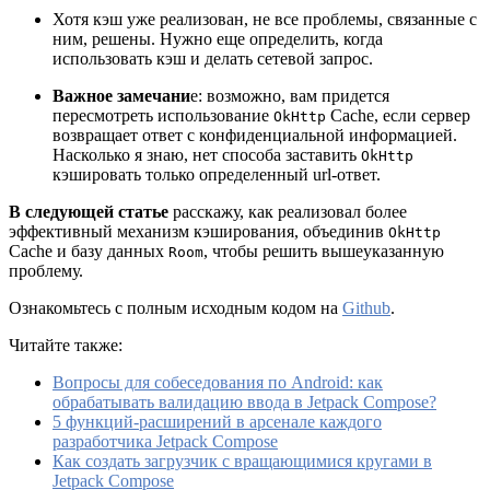
Хотя кэш уже реализован, не все проблемы, связанные с
ним, решены. Нужно еще определить, когда
использовать кэш и делать сетевой запрос.
Важное замечани
е: возможно, вам придется
пересмотреть использование
Cache, если сервер
OkHttp
возвращает ответ с конфиденциальной информацией.
Насколько я знаю, нет способа заставить
OkHttp
кэшировать только определенный url-ответ.
В следующей статье
расскажу, как реализовал более
эффективный механизм кэширования, объединив
OkHttp
Cache и базу данных
, чтобы решить вышеуказанную
Room
проблему.
Ознакомьтесь с полным исходным кодом на
Github
.
Читайте также:
Вопросы для собеседования по Android: как
обрабатывать валидацию ввода в Jetpack Compose?
5 функций-расширений в арсенале каждого
разработчика Jetpack Compose
Как создать загрузчик с вращающимися кругами в
Jetpack Compose