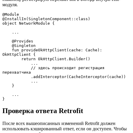
модуля.
@Module
@InstallIn(SingletonComponent::class)
object NetworkModule {
    ...
    @Provides
    @Singleton
    fun provideOkHttpClient(cache: Cache): 
OkHttpClient {
        return OkHttpClient.Builder()
            ...
            // здесь происходит регистрация 
перехватчика
            .addInterceptor(CacheInterceptor(cache))
            ...
    }
    ...
}
Проверка ответа Retrofit
После всех вышеописанных изменений Retrofit должен
использовать кэшированный ответ, если он доступен. Чтобы