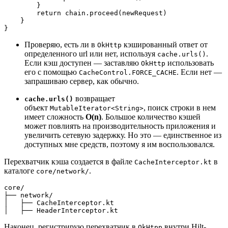
        }
        return chain.proceed(newRequest)
    }
}
Проверяю, есть ли в
кэшированный ответ от
OkHttp
определенного url или нет, используя
.
cache.urls()
Если кэш доступен — заставляю
использовать
OkHttp
его с помощью
. Если нет —
CacheControl.FORCE_CACHE
запрашиваю сервер, как обычно.
возвращает
cache.urls()
объект
, поиск строки в нем
MutableIterator<String>
имеет сложность
O(n)
. Большое количество кэшей
может повлиять на производительность приложения и
увеличить сетевую задержку. Но это — единственное из
доступных мне средств, поэтому я им воспользовался.
Перехватчик кэша создается в файле
в
CacheInterceptor.kt
каталоге
.
core/network/
core/
├── network/
│   ├── CacheInterceptor.kt
│   ├── HeaderInterceptor.kt
Наконец, регистрирую перехватчик в
внутри Hilt-
OkHtpp