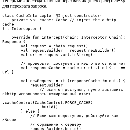
Теперь можно создать новый перехватчик (interceptor)
OkHtpp
для перехвата запроса.
class CacheInterceptor @Inject constructor(
    private val cache: Cache // inject the okhttp 
cache
) : Interceptor {
    override fun intercept(chain: Interceptor.Chain): 
Response {
        val request = chain.request()
        val requestBuilder = request.newBuilder()
        val url = request.url.toString()
        // проверьте, доступен ли кэш ответов или нет
        val responseCache = cache.urls().find { it == 
url }
        val newRequest = if (responseCache != null) {
            requestBuilder
                // если он доступен, нужно заставить 
okhttp использовать кэшированный ответ
.cacheControl(CacheControl.FORCE_CACHE)
                .build()
        } else {
            // Если кэш недоступен, действуйте как 
обычно
            // обращение к серверу
            requestBuilder.build()