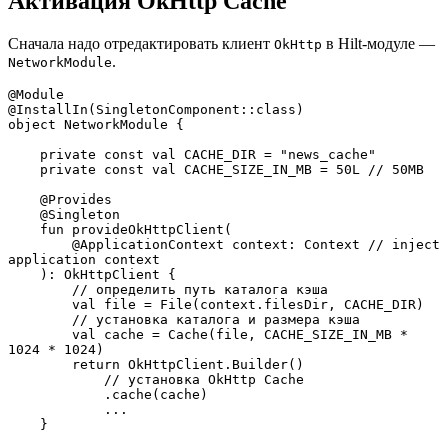
Активация OkHttp Cache
Сначала надо отредактировать клиент
в Hilt-модуле —
OkHttp
.
NetworkModule
@Module
@InstallIn(SingletonComponent::class)
object NetworkModule {
    private const val CACHE_DIR = "news_cache"
    private const val CACHE_SIZE_IN_MB = 50L // 50MB
    @Provides
    @Singleton
    fun provideOkHttpClient(
        @ApplicationContext context: Context // inject 
application context
    ): OkHttpClient {
        // определить путь каталога кэша
        val file = File(context.filesDir, CACHE_DIR)
        // установка каталога и размера кэша
        val cache = Cache(file, CACHE_SIZE_IN_MB * 
1024 * 1024)
        return OkHttpClient.Builder()
            // установка OkHttp Cache
            .cache(cache)
            ...
    }