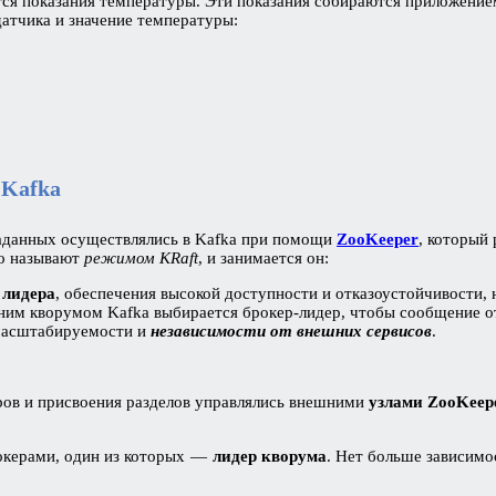
ся показания температуры. Эти показания собираются приложение
атчика и значение температуры:
 Kafka
таданных осуществлялись в Kafka при помощи
ZooKeeper
, который
но называют
режимом KRaft
, и занимается он:
 лидера
, обеспечения высокой доступности и отказоустойчивости,
нним кворумом Kafka выбирается брокер-лидер, чтобы сообщение о
масштабируемости и
независимости от внешних сервисов
.
ов и присвоения разделов
управлялись внешними
узлами ZooKeepe
рокерами, один из которых —
лидер кворума
. Нет больше зависим