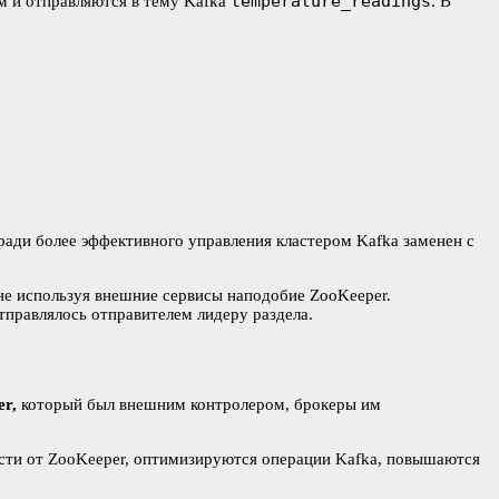
temperature_readings
м и отправляются в тему Kafka
. В
 ради более эффективного управления кластером Kafka заменен с
 не используя внешние сервисы наподобие ZooKeeper.
тправлялось отправителем лидеру раздела.
r,
который был внешним контролером, брокеры им
ости от ZooKeeper, оптимизируются операции Kafka, повышаются