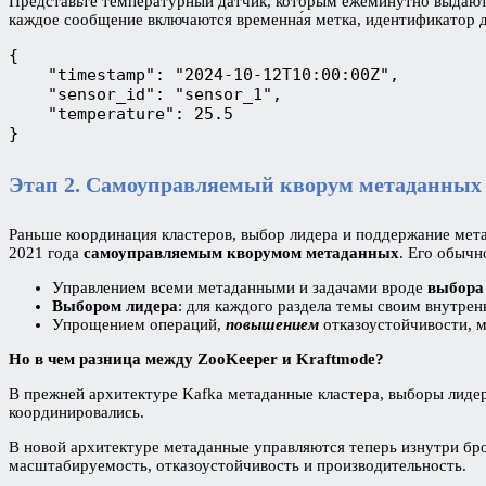
Представьте температурный датчик, которым ежеминутно выдают
каждое сообщение включаются временна́я метка, идентификатор д
{
    "timestamp": "2024-10-12T10:00:00Z",
    "sensor_id": "sensor_1",
    "temperature": 25.5
}
Этап 2. Самоуправляемый кворум метаданных
Раньше координация кластеров, выбор лидера и поддержание ме
2021 года
самоуправляемым кворумом метаданных
. Его обыч
Управлением всеми метаданными и задачами вроде
выбора
Выбором лидера
: для каждого раздела темы своим внутре
Упрощением операций,
повышением
отказоустойчивости, 
Но в чем разница между ZooKeeper и Kraftmode?
В прежней архитектуре Kafka метаданные кластера, выборы лидер
координировались.
В новой архитектуре метаданные управляются теперь изнутри б
масштабируемость, отказоустойчивость и производительность.