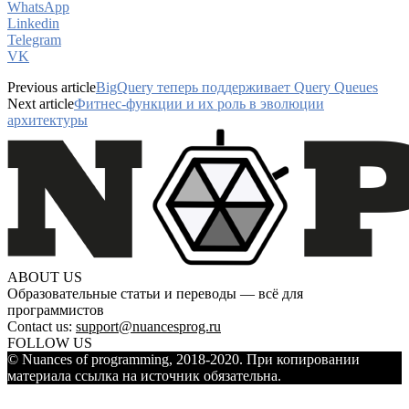
WhatsApp
Linkedin
Telegram
VK
Previous article
BigQuery теперь поддерживает Query Queues
Next article
Фитнес-функции и их роль в эволюции
архитектуры
ABOUT US
Образовательные статьи и переводы — всё для
программистов
Contact us:
support@nuancesprog.ru
FOLLOW US
© Nuances of programming, 2018-2020. При копировании
материала ссылка на источник обязательна.