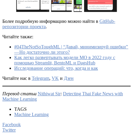
Более подробную информацию можно найти в
GitHub-
репозитории проекта
.
Читайте также:
#04TheNotSoToughML | “Давай, минимизируй ошибки”
— Но достаточно ли этого?
Как легко развертывать модели МО в 2022 году с
помощью Streamlit, BentoML и DagsHub
Исследование операций: что, когда и как
Читайте нас в
Telegram
,
VK
и
Дзен
Перевод статьи
Nithiwat Sir
:
Detecting Thai Fake News with
Machine Learning
TAGS
Machine Learning
Facebook
Twitter