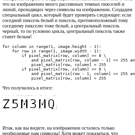
что на изображении много рассеянных темных пикселей и
линий, проходящих через символы на изображении. Создадим
специальный цикл, который будет проверять следующее: если
соседний пиксель белый и пиксель, противоположный тому
соседнему пикселю тоже белый, а центральный пиксель
черный, то по условию цикла, центральный пиксель также
станет белым!
for column in range(1, image.height - 1):

    for row in range(1, image.width - 1):

        if pixel_matrix[row, column] == 0 \

            and pixel_matrix[row, column - 1] == 255 an
            pixel_matrix[row, column] = 255

        if pixel_matrix[row, column] == 0 \

            and pixel_matrix[row - 1, column] == 255 an
            pixel_matrix[row, column] = 255
Что получилось в итоге:
Итак, как вы видите, на изображении остались только
необходимые нам символы! Хотя может показаться, что