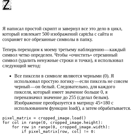
Я написал простой скрипт и завернул все это дело в цикл,
который извлекает 500 изображений captcha с сайта и
сохраняет все обрезанные символы в папку.
Теперь переходим к моему третьему наблюдению — каждый
символ четко определен. Чтобы «очистить» отрезанный
символ (удалить ненужные строки и точки), я использовал
следующий метод:
Все пиксели в символе являются черными (0). Я
использовал простую логику — если пиксель не совсем
черный — он белый. Следовательно, для каждого
пикселя, который имеет значение больше 0, я
переназначил значение до 255 (сделал белым).
Изображение преобразуется в матрицу 45×180 с
использованием функции load(), а затем обрабатывается.
pixel_matrix = cropped_image.load()

for col in range(0, cropped_image.height):

    for row in range(0, cropped_image.width):

        if pixel_matrix[row, col] != 0:
