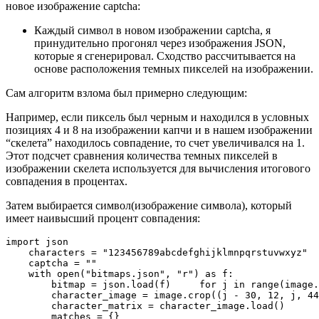
новое изображение captcha:
Каждый символ в новом изображении captcha, я
принудительно прогонял через изображения JSON,
которые я сгенерировал. Сходство рассчитывается на
основе расположения темных пикселей на изображении.
Сам алгоритм взлома был примерно следующим:
Например, если пиксель был черным и находился в условных
позициях 4 и 8 на изображении капчи и в нашем изображении
“скелета” находилось совпадение, то счет увеличивался на 1.
Этот подсчет сравнения количества темных пикселей в
изображении скелета используется для вычисления итогового
совпадения в процентах.
Затем выбирается символ(изображение символа), который
имеет наивысший процент совпадения:
import json

    characters = "123456789abcdefghijklmnpqrstuvwxyz"

    captcha = ""

    with open("bitmaps.json", "r") as f:

        bitmap = json.load(f)
    for j in range(image.
        character_image = image.crop((j - 30, 12, j, 44
        character_matrix = character_image.load()

        matches = {}
