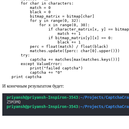
        for char in characters:

            match = 0

            black = 0

            bitmap_matrix = bitmap[char]

            for y in range(0, 32):

                for x in range(0, 30):

                    if character_matrix[x, y] == bitmap
                        match += 1

                    if bitmap_matrix[y][x] == 0:

                        black += 1

            perc = float(match) / float(black)

            matches.update({perc: char[0].upper()})

        try:

            captcha += matches[max(matches.keys())]

        except ValueError:

            print("failed captcha")

            captcha += "0"

    print captcha
И конечным результатом будет: