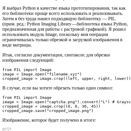
Я выбрал Python в качестве языка прототипирования, так как
его библиотеки проще всего использовать и реализовывать.
Затем я без труда нашел подходящую библиотеку — PIL.
(прим. ред.: Python Imaging Library — библиотека языка Python,
предназначенная для работы с растровой графикой). Я решил
использовать модуль Image, поскольку моя операция
ограничивалась только обрезкой и загрузкой изображения в
виде матрицы.
Итак, согласно документации, синтаксис для обрезки
изображения следующий:
from PIL import Image

image = Image.open("filename.xyz")

cropped_image = image.crop((left, upper, right, lower))
В случае, если вы хотите обрезать только один символ:
from PIL import Image

image = Image.open("captcha.png").convert("L") # Graysc
cropped_image = image.crop((0, 0, 30, 45))

cropped_image.save("cropped_image.png")
Изображение, которое будет получено в итоге: