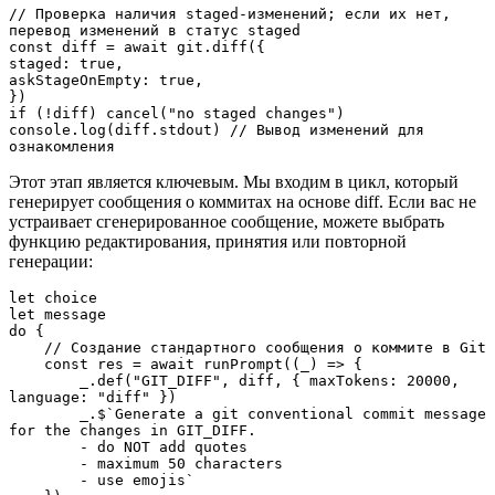
// Проверка наличия staged-изменений; если их нет, 
перевод изменений в статус staged

const diff = await git.diff({

staged: true,

askStageOnEmpty: true,

})

if (!diff) cancel("no staged changes")

console.log(diff.stdout) // Вывод изменений для 
ознакомления
Этот этап является ключевым. Мы входим в цикл, который
генерирует сообщения о коммитах на основе diff. Если вас не
устраивает сгенерированное сообщение, можете выбрать
функцию редактирования, принятия или повторной
генерации:
let choice

let message

do {

    // Создание стандартного сообщения о коммите в Git

    const res = await runPrompt((_) => {

        _.def("GIT_DIFF", diff, { maxTokens: 20000, 
language: "diff" })

        _.$`Generate a git conventional commit message 
for the changes in GIT_DIFF.

        - do NOT add quotes

        - maximum 50 characters

        - use emojis`
