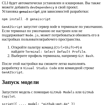
CLI будет автоматически установлен и кэширован. Вы также
можете добавить
в свой проект.
devDependency
Установка
для зависимостей разработки:
genaiscript
npm install -D genaiscript
запустит сервер node в терминале по умолчанию.
GenAIScript
Если терминал по умолчанию не настроен или не
поддерживает
, может потребоваться обновить его в
Node.js
настройках пользователя/рабочего пространства.
Откройте палитру команд (
) и
Ctrl+Shift+P
найдите
.
Terminal: Select Default Profile
Выберите профиль терминала, например
.
Git Bash
После этой настройки вы сможете легко выполнять
разработку в
или командной строке
Visual Studio Code
.
GenAIScript
Запуск модели
Запустите модель с помощью
или
GitHub Models
GitHub
.
Copilot
script({ ..., model: "github:gpt-4o" })