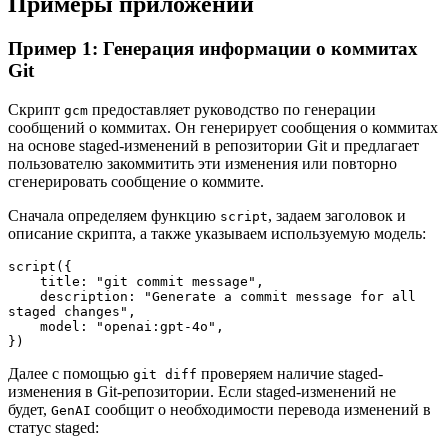
Примеры приложений
Пример 1: Генерация информации о коммитах
Git
Скрипт
предоставляет руководство по генерации
gcm
сообщений о коммитах. Он генерирует сообщения о коммитах
на основе staged-изменений в репозитории Git и предлагает
пользователю закоммитить эти изменения или повторно
сгенерировать сообщение о коммите.
Сначала определяем функцию
, задаем заголовок и
script
описание скрипта, а также указываем используемую модель:
script({

    title: "git commit message",

    description: "Generate a commit message for all 
staged changes",

    model: "openai:gpt-4o",

})
Далее с помощью
проверяем наличие staged-
git diff
изменения в Git-репозитории. Если staged-изменений не
будет,
сообщит о необходимости перевода изменений в
GenAI
статус staged: