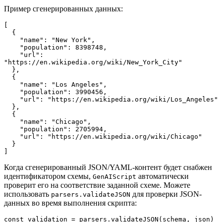
Пример сгенерированных данных:
[

  {

    "name": "New York",

    "population": 8398748,

    "url": 
"https://en.wikipedia.org/wiki/New_York_City"

  },

  {

    "name": "Los Angeles",

    "population": 3990456,

    "url": "https://en.wikipedia.org/wiki/Los_Angeles"

  },

  {

    "name": "Chicago",

    "population": 2705994,

    "url": "https://en.wikipedia.org/wiki/Chicago"

  }

]
Когда сгенерированный JSON/YAML-контент будет снабжен
идентификатором схемы,
автоматически
GenAIScript
проверит его на соответствие заданной схеме. Можете
использовать
для проверки JSON-
parsers.validateJSON
данных во время выполнения скрипта:
const validation = parsers.validateJSON(schema, json)