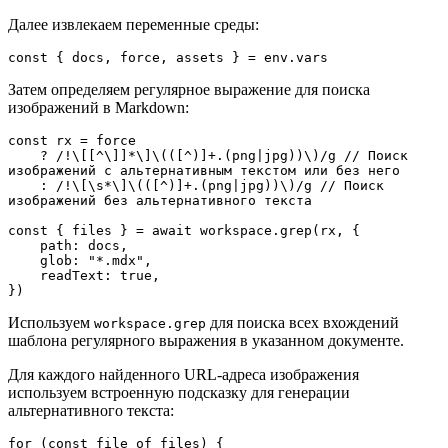
Далее извлекаем переменные среды:
const { docs, force, assets } = env.vars
Затем определяем регулярное выражение для поиска
изображений в Markdown:
const rx = force

    ? /!\[[^\]]*\]\(([^)]+.(png|jpg))\)/g // Поиск 
изображений с альтернативным текстом или без него

    : /!\[\s*\]\(([^)]+.(png|jpg))\)/g // Поиск 
изображений без альтернативного текста

const { files } = await workspace.grep(rx, {

    path: docs,

    glob: "*.mdx",

    readText: true,

})
Используем
для поиска всех вхождений
workspace.grep
шаблона регулярного выражения в указанном документе.
Для каждого найденного URL-адреса изображения
используем встроенную подсказку для генерации
альтернативного текста:
for (const file of files) {
