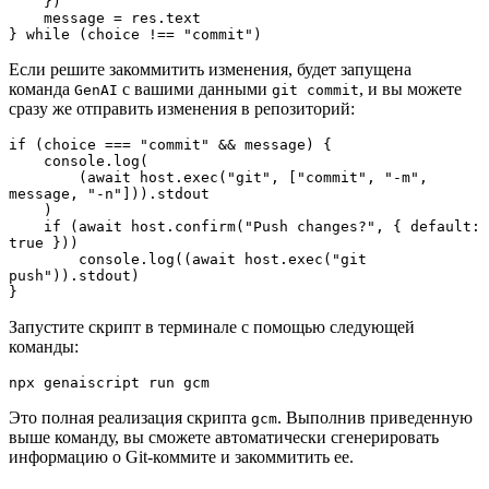
    })

    message = res.text

} while (choice !== "commit")
Если решите закоммитить изменения, будет запущена
команда
с вашими данными
, и вы можете
GenAI
git commit
сразу же отправить изменения в репозиторий:
if (choice === "commit" && message) {

    console.log(

        (await host.exec("git", ["commit", "-m", 
message, "-n"])).stdout

    )

    if (await host.confirm("Push changes?", { default: 
true }))

        console.log((await host.exec("git 
push")).stdout)

}
Запустите скрипт в терминале с помощью следующей
команды:
npx genaiscript run gcm
Это полная реализация скрипта
. Выполнив приведенную
gcm
выше команду, вы сможете автоматически сгенерировать
информацию о Git-коммите и закоммитить ее.