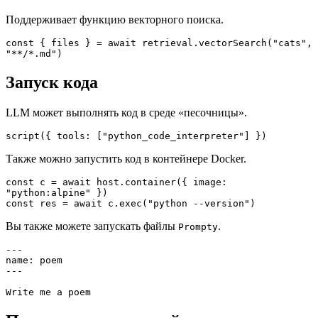
Поддерживает функцию векторного поиска.
const { files } = await retrieval.vectorSearch("cats", 
"**/*.md")
Запуск кода
LLM может выполнять код в среде «песочницы».
script({ tools: ["python_code_interpreter"] })
Также можно запустить код в контейнере Docker.
const c = await host.container({ image: 
"python:alpine" })

const res = await c.exec("python --version")
Вы также можете запускать файлы
.
Prompty
---

name: poem

---

Write me a poem