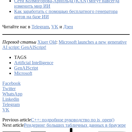
Сети Колмогорова-Арнольда (KAN) могут навсегда
изменить мир ИИ
Как заработать с помощью бесплатного генератора
артов на базе ИИ
Читайте нас в
Telegram
,
VK
и
Дзен
Перевод статьи
Xiuer Old
:
Microsoft launches a new generative
AI script: GenAIScript!
TAGS
Artificial Intelligence
GenAIScript
Microsoft
Facebook
Twitter
WhatsApp
Linkedin
Telegram
VK
Previous article
C++: подробное руководство по is_open()
Next article
Рендеринг больших табличных данных в браузере