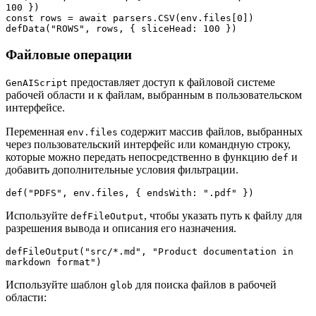
100 })

const rows = await parsers.CSV(env.files[0])

defData("ROWS", rows, { sliceHead: 100 })
Файловые операции
предоставляет доступ к файловой системе
GenAIScript
рабочей области и к файлам, выбранным в пользовательском
интерфейсе.
Переменная
содержит массив файлов, выбранных
env.files
через пользовательский интерфейс или командную строку,
которые можно передать непосредственно в функцию
и
def
добавить дополнительные условия фильтрации.
def("PDFS", env.files, { endsWith: ".pdf" })
Используйте
, чтобы указать путь к файлу для
defFileOutput
разрешения вывода и описания его назначения.
defFileOutput("src/*.md", "Product documentation in 
markdown format")
Используйте шаблон
для поиска файлов в рабочей
glob
области: