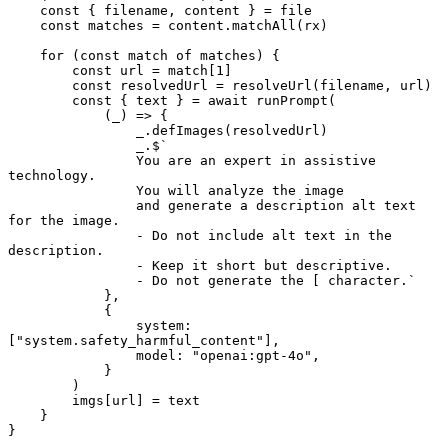
    const { filename, content } = file

    const matches = content.matchAll(rx)

    for (const match of matches) {

        const url = match[1]

        const resolvedUrl = resolveUrl(filename, url)

        const { text } = await runPrompt(

            (_) => {

                _.defImages(resolvedUrl)

                _.$`

                You are an expert in assistive 
technology.

                You will analyze the image

                and generate a description alt text 
for the image.

                - Do not include alt text in the 
description.

                - Keep it short but descriptive.

                - Do not generate the [ character.`

            },

            {

                system: 
["system.safety_harmful_content"],

                model: "openai:gpt-4o",

            }

        )

        imgs[url] = text

    }

}