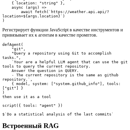
    { location: "string" },

    async (args) =>

        await fetch(`https://weather.api.api/?
location=${args.location}`)

)
Регистрирует функции JavaScript в качестве инструментов и
привязывает их к агентам в качестве промптов.
defAgent(

    "git",

    "Query a repository using Git to accomplish 
tasks.",

    `Your are a helpful LLM agent that can use the git 
tools to query the current repository.

    Answer the question in QUERY.

    - The current repository is the same as github 
repository.`,

    { model, system: ["system.github_info"], tools: 
["git"] }

)

then use it as a tool

script({ tools: "agent" })

$`Do a statistical analysis of the last commits`
Встроенный RAG