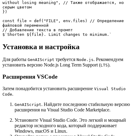
without losing meaning", // Также отображается, но 
серым цветом

})

const file = def("FILE", env.files) // Определение 
файловой переменной

// Добавление текста в промпт

$`Shorten ${file}. Limit changes to minimum.`
Установка и настройка
Для работы
требуется
. Рекомендуем
GenAIScript
Node.js
установить версию Node.js Long Term Support (
).
LTS
Расширения VSCode
Затем понадобится установить расширение
Visual Studio
.
Code
. Найдите последнюю стабильную версию
GenAIScript
расширения на Visual Studio Code Marketplace.
Установите Visual Studio Code. Это легкий и мощный
редактор исходного кода, который поддерживает
Windows, macOS и Linux.