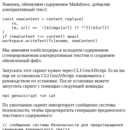
Наконец, обновляем содержимое Markdown, добавляя
альтернативный текст:
const newContent = content.replace(

    rx,

    (m, url) => `![${imgs[url] ?? ""}](${url})`

)

if (newContent !== content) await 
workspace.writeText(filename, newContent)
Мы заменяем плейсхолдеры в исходном содержимом
сгенерированным альтернативным текстом и сохраняем
обновленный файл.
Запускать этот скрипт нужно через CLI GenAIScript. Если вы
еще не установили CLI GenAIScript, ознакомьтесь с
руководством по установке. После установки можете
запустить скрипт с помощью следующей команды:
npx genaiscript run iat
По умолчанию скрипт импортирует сообщение системы
безопасности, чтобы предотвратить генерацию вредоносного
текстового содержимого:
// сообщение системы безопасности для предотвращения 
генерации вредоносного текста
