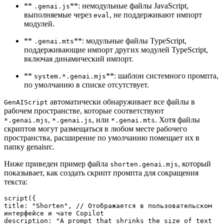
**
**: немодульные файлы JavaScript,
.genai.js
выполняемые через
, не поддерживают импорт
eval
модулей.
**
**: модульные файлы TypeScript,
.genai.mts
поддерживающие импорт других модулей TypeScript,
включая динамический импорт.
**
**: шаблон системного промпта,
system.*.genai.mjs
по умолчанию в списке отсутствует.
автоматически обнаруживает все файлы в
GenAIScript
рабочем пространстве, которые соответствуют
,
, или
. Хотя файлы
*.genai.mjs
*.genai.js
*.genai.mts
скриптов могут размещаться в любом месте рабочего
пространства, расширение по умолчанию помещает их в
папку genaisrc.
Ниже приведен пример файла
, который
shorten.genai.mjs
показывает, как создать скрипт промпта для сокращения
текста:
script({

title: "Shorten", // Отображается в пользовательском 
интерфейсе и чате Copilot

description: "A prompt that shrinks the size of text 