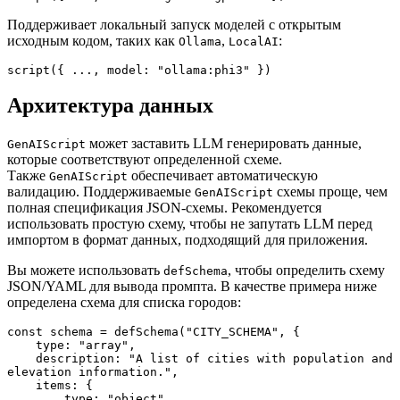
Поддерживает локальный запуск моделей с открытым
исходным кодом, таких как
,
:
Ollama
LocalAI
script({ ..., model: "ollama:phi3" })
Архитектура данных
может заставить LLM генерировать данные,
GenAIScript
которые соответствуют определенной схеме.
Также
обеспечивает автоматическую
GenAIScript
валидацию. Поддерживаемые
схемы проще, чем
GenAIScript
полная спецификация JSON-схемы. Рекомендуется
использовать простую схему, чтобы не запутать LLM перед
импортом в формат данных, подходящий для приложения.
Вы можете использовать
, чтобы определить схему
defSchema
JSON/YAML для вывода промпта. В качестве примера ниже
определена схема для списка городов:
const schema = defSchema("CITY_SCHEMA", {

    type: "array",

    description: "A list of cities with population and 
elevation information.",

    items: {

        type: "object",
