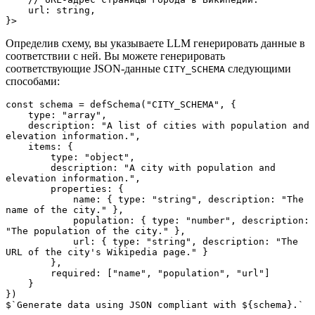
    url: string,

}>
Определив схему, вы указываете LLM генерировать данные в
соответствии с ней. Вы можете генерировать
соответствующие JSON-данные
следующими
CITY_SCHEMA
способами:
const schema = defSchema("CITY_SCHEMA", {

    type: "array",

    description: "A list of cities with population and 
elevation information.",

    items: {

        type: "object",

        description: "A city with population and 
elevation information.",

        properties: {

            name: { type: "string", description: "The 
name of the city." },

            population: { type: "number", description: 
"The population of the city." },

            url: { type: "string", description: "The 
URL of the city's Wikipedia page." }

        },

        required: ["name", "population", "url"]

    }

})

$`Generate data using JSON compliant with ${schema}.`