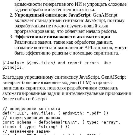
возможности генеративного ИИ и упрощать сложные
задачи обработки естественного языка.
Упрощенный синтаксис JavaScript
. GenAIScript
включает стандартный синтаксис JavaScript, поэтому
разработчикам не нужно изучать новый язык
программирования, что облегчает начало работы.
Эффективные возможности автоматизации
.
Различные задачи, такие как обработка данных,
создание контента и выполнение API-запросов, могут
быть эффективно решены с помощью скриптинга.
$`Analyze ${env.files} and report errors. Use 
gitmojis.`
Благодаря упрощенному синтаксису JavaScript, GenAIScript
внедряет большие языковые модели (LLM) в процесс
написания скриптов, позволяя разработчикам создавать
автоматизированные задачи и интеллектуальные приложения
более гибко и быстро.
// определение контекста

def("FILE", env.files, { endsWith: ".pdf" })

// структуризация данных

const schema = defSchema("DATA", { type: "array", 
items: { type: "string" } })

// назначение задачи
