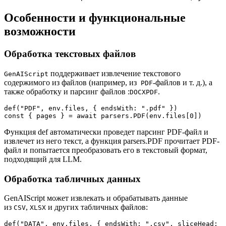
Особенности и функциональные
возможности
Обработка текстовых файлов
поддерживает извлечение текстового
GenAIScript
содержимого из файлов (например, из
-файлов и т. д.), а
PDF
также обработку и парсинг файлов :
.
DOCXPDF
def("PDF", env.files, { endsWith: ".pdf" })

const { pages } = await parsers.PDF(env.files[0])
Функция def автоматически проведет парсинг PDF-файл и
извлечет из него текст, а функция parsers.PDF прочитает PDF-
файл и попытается преобразовать его в текстовый формат,
подходящий для LLM.
Обработка табличных данных
GenAIScript может извлекать и обрабатывать данные
из
,
и других табличных файлов:
CSV
XLSX
def("DATA", env.files, { endsWith: ".csv", sliceHead: 