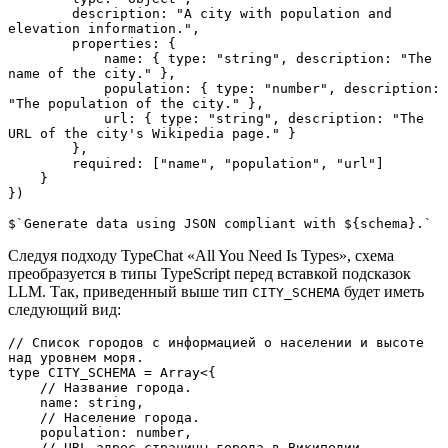
        description: "A city with population and 
elevation information.",

        properties: {

            name: { type: "string", description: "The 
name of the city." },

            population: { type: "number", description: 
"The population of the city." },

            url: { type: "string", description: "The 
URL of the city's Wikipedia page." }

        },

        required: ["name", "population", "url"]

    }

})

$`Generate data using JSON compliant with ${schema}.`
Следуя подходу TypeChat «All You Need Is Types», схема
преобразуется в типы TypeScript перед вставкой подсказок
LLM. Так, приведенный выше тип
будет иметь
CITY_SCHEMA
следующий вид:
// Список городов с информацией о населении и высоте 
над уровнем моря.

type CITY_SCHEMA = Array<{

    // Название города.

    name: string,

    // Население города.

    population: number,

    // URL-адрес страницы города в Википедии.
