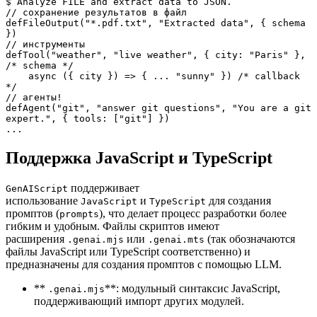
$`Analyze FILE and extract data to JSON.`

// сохранение результатов в файл

defFileOutput("*.pdf.txt", "Extracted data", { schema 
})

// инструменты

defTool("weather", "live weather", { city: "Paris" }, 
/* schema */

    async ({ city }) => { ... "sunny" }) /* callback 
*/

// агенты!

defAgent("git", "answer git questions", "You are a git 
expert.", { tools: ["git"] })

...
Поддержка JavaScript и TypeScript
поддерживает
GenAIScript
использование
и
для создания
JavaScript
TypeScript
промптов (
), что делает процесс разработки более
prompts
гибким и удобным. Файлы скриптов имеют
расширения
или
(так обозначаются
.genai.mjs
.genai.mts
файлы JavaScript или TypeScript соответственно) и
предназначены для создания промптов с помощью LLM.
**
**: модульный синтаксис JavaScript,
.genai.mjs
поддерживающий импорт других модулей.