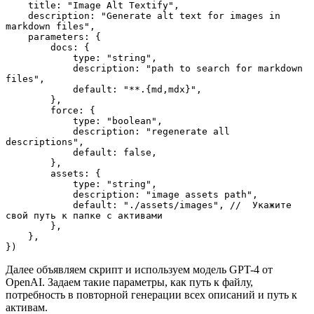
    title: "Image Alt Textify",

    description: "Generate alt text for images in 
markdown files",

    parameters: {

        docs: {

            type: "string",

            description: "path to search for markdown 
files",

            default: "**.{md,mdx}",

        },

        force: {

            type: "boolean",

            description: "regenerate all 
descriptions",

            default: false,

        },

        assets: {

            type: "string",

            description: "image assets path",

            default: "./assets/images", //  Укажите 
свой путь к папке с активами

        },

    },

})
Далее объявляем скрипт и используем модель GPT-4 от
OpenAI. Задаем такие параметры, как путь к файлу,
потребность в повторной генерации всех описаний и путь к
активам.