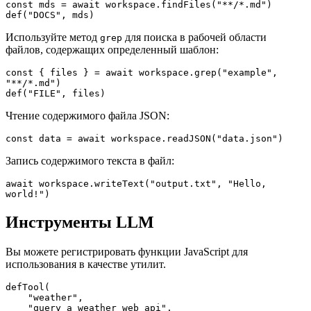
const mds = await workspace.findFiles("**/*.md")

def("DOCS", mds)
Используйте метод
для поиска в рабочей области
grep
файлов, содержащих определенный шаблон:
const { files } = await workspace.grep("example", 
"**/*.md")

def("FILE", files)
Чтение содержимого файла JSON:
const data = await workspace.readJSON("data.json")
Запись содержимого текста в файл:
await workspace.writeText("output.txt", "Hello, 
world!")
Инструменты LLM
Вы можете регистрировать функции JavaScript для
использования в качестве утилит.
defTool(

    "weather",

    "query a weather web api",
