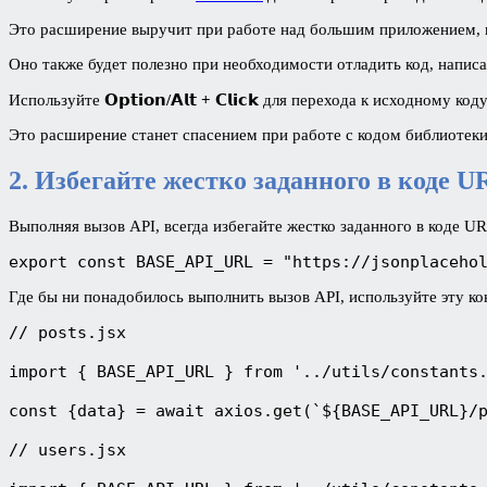
Это расширение выручит при работе над большим приложением, п
Оно также будет полезно при необходимости отладить код, напис
Используйте
𝗢𝗽𝘁𝗶𝗼𝗻/𝗔𝗹𝘁 + 𝗖𝗹𝗶𝗰𝗸
для перехода к исходному коду
Это расширение станет спасением при работе с кодом библиотеки
2. Избегайте жестко заданного в коде 
Выполняя вызов API, всегда избегайте жестко заданного в коде U
export const BASE_API_URL = "https://jsonplaceho
Где бы ни понадобилось выполнить вызов API, используйте эту ко
// posts.jsx 

import { BASE_API_URL } from '../utils/constants.
const {data} = await axios.get(`${BASE_API_URL}/p
// users.jsx 
