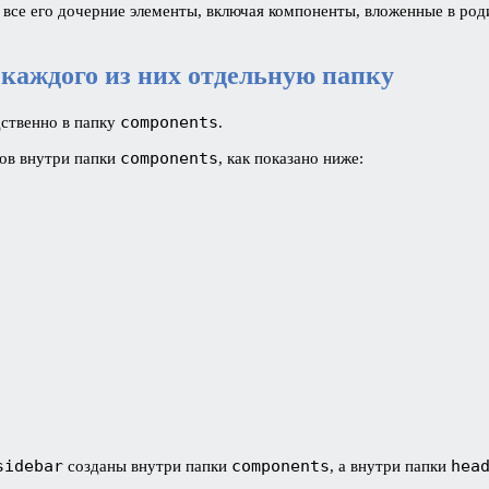
и все его дочерние элементы, включая компоненты, вложенные в ро
 каждого из них отдельную папку
components
дственно в папку
.
components
тов внутри папки
, как показано ниже:
sidebar
components
hea
созданы внутри папки
, а внутри папки