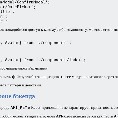
mModal/ConfirmModal'; 

er/DatePicker'; 

ltip';

n';

ar';
айлов понадобится доступ к какому-либо компоненту, можно легко 
n, Avatar} from './components';
n, Avatar} from './components/index';
в промышленности/компании.
изовать файлы, чтобы экспортировать все модули в каталоге через о
тот паттерн в действии.
роне бэкенда
API_KEY
 вроде
в React-приложении не гарантирует приватность э
A
 любой может увидеть его, если API-ключ используется как часть