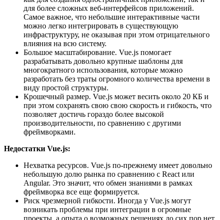
для более сложных веб-интерфейсов приложений.
Самое важное, что небольшие интерактивные части
можно легко интегрировать в существующую
инфраструктуру, не оказывая при этом отрицательного
влияния на всю систему.
Большое масштабирование. Vue.js помогает
разрабатывать довольно крупные шаблоны для
многократного использования, которые можно
разработать без траты огромного количества времени в
виду простой структуры.
Крошечный размер. Vue.js может весить около 20 КБ и
при этом сохранять свою свою скорость и гибкость, что
позволяет достичь гораздо более высокой
производительности, по сравнению с другими
фреймворками.
Недостатки Vue.js:
Нехватка ресурсов. Vue.js по-прежнему имеет довольно
небольшую долю рынка по сравнению с React или
Angular. Это значит, что обмен знаниями в рамках
фреймворка все еще формируется.
Риск чрезмерной гибкости. Иногда у Vue.js могут
возникать проблемы при интеграции в огромные
проекты, а опыта о возможных решениях до сих пор нет.