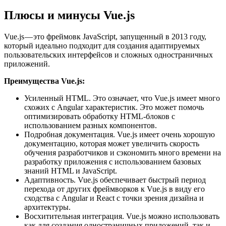
Плюсы и минусы Vue.js
Vue.js — это фреймовк JavaScript, запущенный в 2013 году,
который идеально подходит для создания адаптируемых
пользовательских интерфейсов и сложных одностраничных
приложений.
Преимущества Vue.js:
Усиленный HTML. Это означает, что Vue.js имеет много
схожих с Angular характеристик. Это может помочь
оптимизировать обработку HTML-блоков с
использованием разных компонентов.
Подробная документация. Vue.js имеет очень хорошую
документацию, которая может увеличить скорость
обучения разработчиков и сэкономить много времени на
разработку приложения с использованием базовых
знаний HTML и JavaScript.
Адаптивность. Vue.js обеспечивает быстрый период
перехода от других фреймворков к Vue.js в виду его
сходства с Angular и React с точки зрения дизайна и
архитектуры.
Восхитительная интеграция. Vue.js можно использовать
как для создания одностраничных приложений, так и