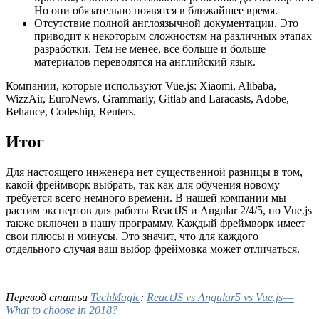
Но они обязательно появятся в ближайшее время.
Отсутствие полной англоязычной документации. Это
приводит к некоторым сложностям на различных этапах
разработки. Тем не менее, все больше и больше
материалов переводятся на английский язык.
Компании, которые используют Vue.js: Xiaomi, Alibaba,
WizzAir, EuroNews, Grammarly, Gitlab and Laracasts, Adobe,
Behance, Codeship, Reuters.
Итог
Для настоящего инженера нет существенной разницы в том,
какой фреймворк выбрать, так как для обучения новому
требуется всего немного времени. В нашей компании мы
растим экспертов для работы ReactJS и Angular 2/4/5, но Vue.js
также включен в нашу программу. Каждый фреймворк имеет
свои плюсы и минусы. Это значит, что для каждого
отдельного случая ваш выбор фреймовка может отличаться.
Перевод статьи
TechMagic
:
ReactJS vs Angular5 vs Vue.js —
What to choose in 2018?