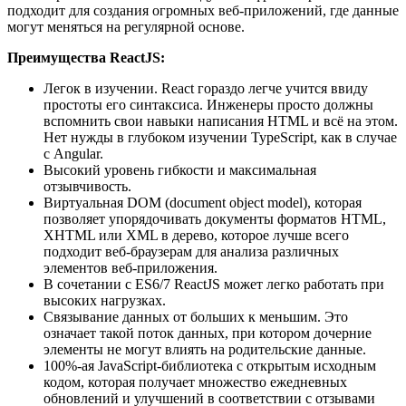
подходит для создания огромных веб-приложений, где данные
могут меняться на регулярной основе.
Преимущества ReactJS:
Легок в изучении. React гораздо легче учится ввиду
простоты его синтаксиса. Инженеры просто должны
вспомнить свои навыки написания HTML и всё на этом.
Нет нужды в глубоком изучении TypeScript, как в случае
с Angular.
Высокий уровень гибкости и максимальная
отзывчивость.
Виртуальная DOM (document object model), которая
позволяет упорядочивать документы форматов HTML,
XHTML или XML в дерево, которое лучше всего
подходит веб-браузерам для анализа различных
элементов веб-приложения.
В сочетании с ES6/7 ReactJS может легко работать при
высоких нагрузках.
Связывание данных от больших к меньшим. Это
означает такой поток данных, при котором дочерние
элементы не могут влиять на родительские данные.
100%-ая JavaScript-библиотека с открытым исходным
кодом, которая получает множество ежедневных
обновлений и улучшений в соответствии с отзывами