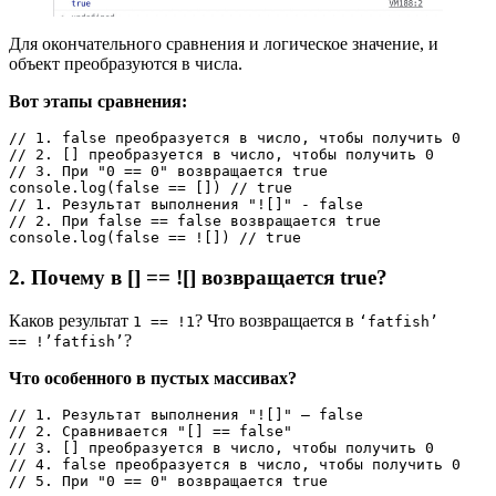
Для окончательного сравнения и логическое значение, и
объект преобразуются в числа.
Вот этапы сравнения:
// 1. false преобразуется в число, чтобы получить 0
// 2. [] преобразуется в число, чтобы получить 0
// 3. При "0 == 0" возвращается true
console.log(false == []) // true
// 1. Результат выполнения "![]" - false
// 2. При false == false возвращается true
console.log(false == ![]) // true
2. Почему в [] == ![] возвращается true?
Каков результат
? Что возвращается в
1 == !1
‘fatfish’
?
== !’fatfish’
Что особенного в пустых массивах?
// 1. Результат выполнения "![]" — false
// 2. Сравнивается "[] == false"
// 3. [] преобразуется в число, чтобы получить 0
// 4. false преобразуется в число, чтобы получить 0
// 5. При "0 == 0" возвращается true