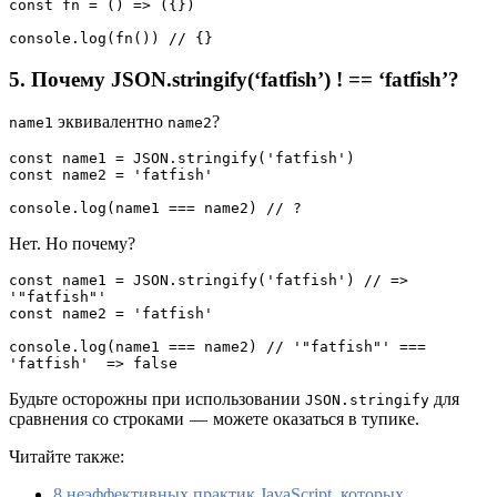
const fn = () => ({})
console.log(fn()) // {}
5. Почему JSON.stringify(‘fatfish’) ! == ‘fatfish’?
эквивалентно
?
name1
name2
const name1 = JSON.stringify('fatfish')
const name2 = 'fatfish'
console.log(name1 === name2) // ?
Нет. Но почему?
const name1 = JSON.stringify('fatfish') // => 
'"fatfish"'
const name2 = 'fatfish'
console.log(name1 === name2) // '"fatfish"' === 
'fatfish'  => false
Будьте осторожны при использовании
для
JSON.stringify
сравнения со строками — можете оказаться в тупике.
Читайте также:
8 неэффективных практик JavaScript, которых