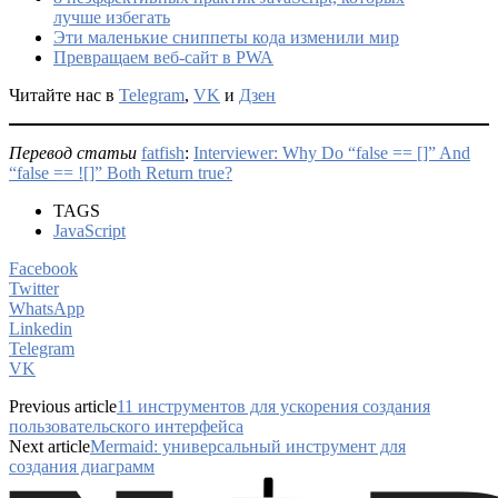
лучше избегать
Эти маленькие сниппеты кода изменили мир
Превращаем веб-сайт в PWA
Читайте нас в
Telegram
,
VK
и
Дзен
Перевод статьи
fatfish
:
Interviewer: Why Do “false == []” And
“false == ![]” Both Return true?
TAGS
JavaScript
Facebook
Twitter
WhatsApp
Linkedin
Telegram
VK
Previous article
11 инструментов для ускорения создания
пользовательского интерфейса
Next article
Mermaid: универсальный инструмент для
создания диаграмм