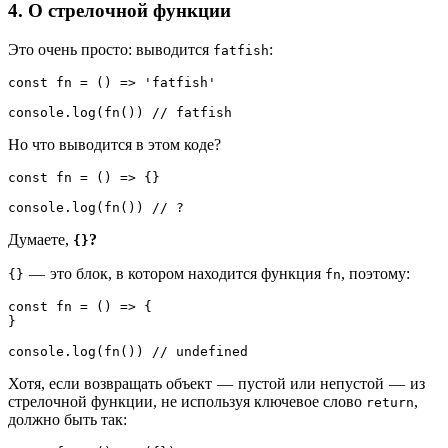
4. О стрелочной функции
Это очень просто: выводится
:
fatfish
const fn = () => 'fatfish'
console.log(fn()) // fatfish
Но что выводится в этом коде?
const fn = () => {}
console.log(fn()) // ?
Думаете,
?
{}
— это блок, в котором находится функция
, поэтому:
{}
fn
const fn = () => {
}
console.log(fn()) // undefined
Хотя, если возвращать объект — пустой или непустой — из
стрелочной функции, не используя ключевое слово
,
return
должно быть так: