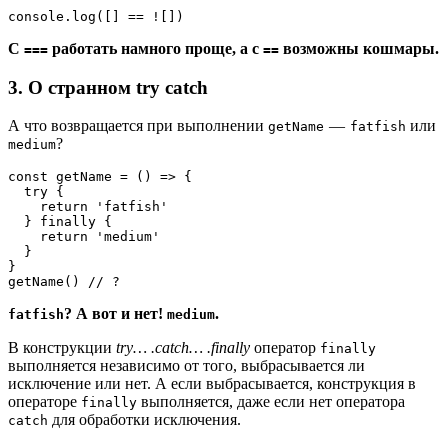
console.log([] == ![])
С
работать намного проще, а с
возможны кошмары.
===
==
3. О странном try catch
А что возвращается при выполнении
—
или
getName
fatfish
?
medium
const getName = () => {
  try {
    return 'fatfish'
  } finally {
    return 'medium'
  }
}
getName() // ?
? А вот и нет!
.
fatfish
medium
В конструкции
try… .catch… .finally
оператор
finally
выполняется независимо от того, выбрасывается ли
исключение или нет. А если выбрасывается, конструкция в
операторе
выполняется, даже если нет оператора
finally
для обработки исключения.
catch