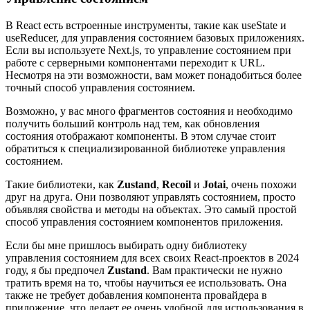
В React есть встроенные инструменты, такие как useState и
useReducer, для управления состоянием базовых приложениях.
Если вы используете Next.js, то управление состоянием при
работе с серверными компонентами переходит к URL.
Несмотря на эти возможности, вам может понадобиться более
точный способ управления состоянием.
Возможно, у вас много фрагментов состояния и необходимо
получить больший контроль над тем, как обновления
состояния отображают компоненты. В этом случае стоит
обратиться к специализированной библиотеке управления
состоянием.
Такие библиотеки, как
Zustand
,
Recoil
и
Jotai
, очень похожи
друг на друга. Они позволяют управлять состоянием, просто
объявляя свойства и методы на объектах. Это самый простой
способ управления состоянием компонентов приложения.
Если бы мне пришлось выбирать одну библиотеку
управления состоянием для всех своих React-проектов в 2024
году, я бы предпочел
Zustand
. Вам практически не нужно
тратить время на то, чтобы научиться ее использовать. Она
также не требует добавления компонента провайдера в
приложение, что делает ее очень удобной для использования в