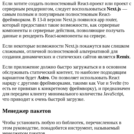
Если хотите создать полностековый React-проект или проект с
серверным рендерингом, следует воспользоваться
Next.js
—
самым полным и популярным полностековым React-
фреймворком. В 13-й версии Next.js появился app router,
который предоставил такие возможности, как серверные
компоненты и серверные действия, позволяющие получать
данные и рендерить React-компоненты на сервере.
Если некоторые возможности Next.js покажутся вам слишком
сложными, отличной полностековой альтернативой для
создания динамических и статических сайтов является
Remix
.
Если приложение должно быстро загружаться и в основном
обслуживать статический контент, то наиболее подходящим
вариантом будет
Astro
. Он позволяет использовать React
наряду с другими фреймворками, такими как Vue и Svelte (то
есть не привязан к конкретному фреймворку), и предназначен
для передачи клиенту минимального количества JavaScript,
что приводит к очень быстрой загрузке.
Менеджер пакетов
Чтобы установить любую из библиотек, перечисленных в
этом руководстве, понадобится инструмент, называемый
менеджером пакетов.