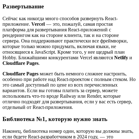
Развертывание
Сейчас как никогда много способов развернуть React-
приложение.
Vercel
— это, пожалуй, самая простая
платформа для развертывания React-приложений с
рендерингом как на стороне клиента, так и на стороне
сервера. Она поддерживают практически все фреймворки,
которые только можно придумать, включая языки, не
относящиеся к JavaScript. Кроме того, у нее щедрый план
Hobby. Ближайшими конкурентами Vercel являются
Netlify
и
Cloudflare Pages
.
Cloudflare Pages
может быть немного сложнее настроить,
особенно при работе над React-проектом с полным стеком. Но
это самый доступный по цене из всех перечисленных
вариантов. Если вы готовы платить за сервер, можете
использовать что-то вроде Railway или Render, которые
отлично подходят для развертывания, если у вас есть сервер,
отдельный от React-приложения.
Библиотека №1, которую нужно знать
Наконец, библиотека номер один, которую вы должны знать,
если будете React-разработчиком в 2024 году, — это