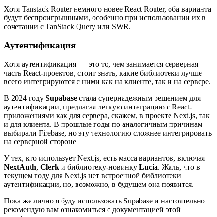
Хотя Tanstack Router немного новее React Router, оба варианта
будут беспроигрышными, особенно при использовании их в
сочетании с TanStack Query или SWR.
Аутентификация
Хотя аутентификация — это то, чем занимается серверная
часть React-проектов, стоит знать, какие библиотеки лучше
всего интегрируются с ними как на клиенте, так и на сервере.
В 2024 году
Supabase
стала супернадежным решением для
аутентификации, предлагая легкую интеграцию с React-
приложениями как для сервера, скажем, в проекте Next.js, так
и для клиента. В прошлые годы по аналогичным причинам
выбирали Firebase, но эту технологию сложнее интегрировать
на серверной стороне.
У тех, кто использует Next.js, есть масса вариантов, включая
NextAuth
,
Clerk
и библиотеку-новинку
Lucia
. Жаль, что в
текущем году для Next.js нет встроенной библиотеки
аутентификации, но, возможно, в будущем она появится.
Пока же лично я буду использовать Supabase и настоятельно
рекомендую вам ознакомиться с документацией этой