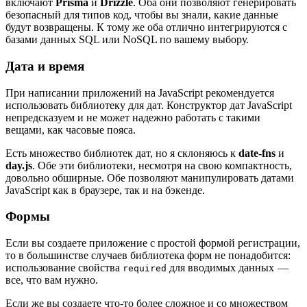
включают
Prisma
и
Drizzle
. Оба они позволяют генерировать
безопасный для типов код, чтобы вы знали, какие данные
будут возвращены. К тому же оба отлично интегрируются с
базами данных SQL или NoSQL по вашему выбору.
Дата и время
При написании приложений на JavaScript рекомендуется
использовать библиотеку для дат. Конструктор дат JavaScript
непредсказуем и не может надежно работать с такими
вещами, как часовые пояса.
Есть множество библиотек дат, но я склоняюсь к
date-fns
и
day.js
. Обе эти библиотеки, несмотря на свою компактность,
довольно обширные. Обе позволяют манипулировать датами
JavaScript как в браузере, так и на бэкенде.
Формы
Если вы создаете приложение с простой формой регистрации,
то в большинстве случаев библиотека форм не понадобится:
использование свойства
для вводимых данных —
required
все, что вам нужно.
Если же вы создаете что-то более сложное и со множеством