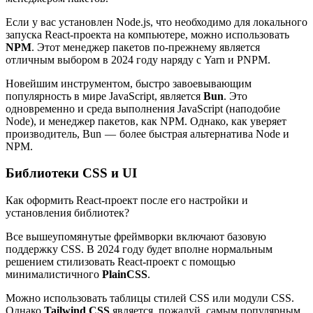
Если у вас установлен Node.js, что необходимо для локального
запуска React-проекта на компьютере, можно использовать
NPM
. Этот менеджер пакетов по-прежнему является
отличным выбором в 2024 году наряду с Yarn и PNPM.
Новейшим инструментом, быстро завоевывающим
популярность в мире JavaScript, является
Bun
. Это
одновременно и среда выполнения JavaScript (наподобие
Node), и менеджер пакетов, как NPM. Однако, как уверяет
производитель, Bun — более быстрая альтернатива Node и
NPM.
Библиотеки CSS и UI
Как оформить React-проект после его настройки и
установления библиотек?
Все вышеупомянутые фреймворки включают базовую
поддержку CSS. В 2024 году будет вполне нормальным
решением стилизовать React-проект с помощью
минималистичного
PlainCSS
.
Можно использовать таблицы стилей CSS или модули CSS.
Однако
Tailwind CSS
является, пожалуй, самым популярным