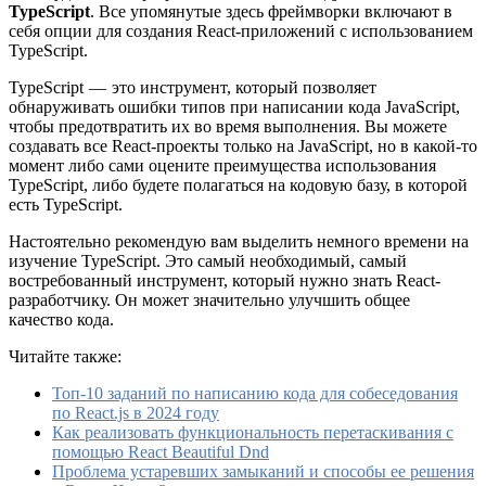
TypeScript
. Все упомянутые здесь фреймворки включают в
себя опции для создания React-приложений с использованием
TypeScript.
TypeScript — это инструмент, который позволяет
обнаруживать ошибки типов при написании кода JavaScript,
чтобы предотвратить их во время выполнения. Вы можете
создавать все React-проекты только на JavaScript, но в какой-то
момент либо сами оцените преимущества использования
TypeScript, либо будете полагаться на кодовую базу, в которой
есть TypeScript.
Настоятельно рекомендую вам выделить немного времени на
изучение TypeScript. Это самый необходимый, самый
востребованный инструмент, который нужно знать React-
разработчику. Он может значительно улучшить общее
качество кода.
Читайте также:
Топ-10 заданий по написанию кода для собеседования
по React.js в 2024 году
Как реализовать функциональность перетаскивания с
помощью React Beautiful Dnd
Проблема устаревших замыканий и способы ее решения