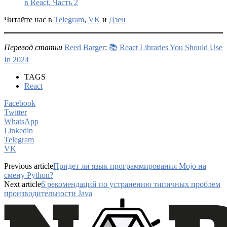
в React. Часть 2
Читайте нас в
Telegram
,
VK
и
Дзен
Перевод статьи
Reed Barger
:
📚 React Libraries You Should Use
In 2024
TAGS
React
Facebook
Twitter
WhatsApp
Linkedin
Telegram
VK
Previous article
Придет ли язык программирования Mojo на
смену Python?
Next article
6 рекомендаций по устранению типичных проблем
производительности Java