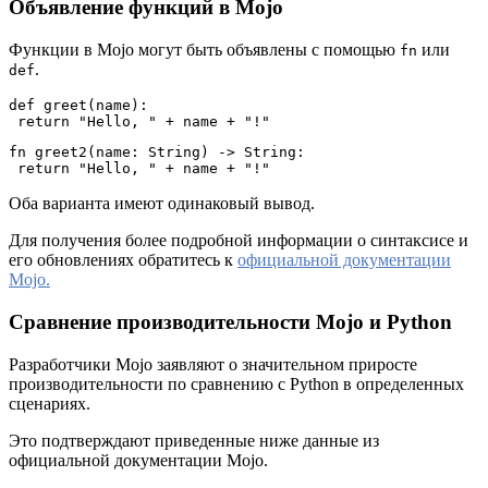
Объявление функций в Mojo
Функции в Mojo могут быть объявлены с помощью
или
fn
.
def
def greet(name):
 return "Hello, " + name + "!"
fn greet2(name: String) -> String:
 return "Hello, " + name + "!"
Оба варианта имеют одинаковый вывод.
Для получения более подробной информации о синтаксисе и
его обновлениях обратитесь к
официальной документации
Mojo.
Сравнение производительности Mojo и Python
Разработчики Mojo заявляют о значительном приросте
производительности по сравнению с Python в определенных
сценариях.
Это подтверждают приведенные ниже данные из
официальной документации Mojo.