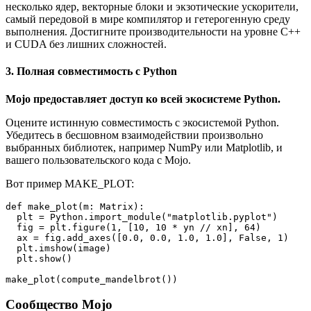
несколько ядер, векторные блоки и экзотические ускорители,
самый передовой в мире компилятор и гетерогенную среду
выполнения. Достигните производительности на уровне C++
и CUDA без лишних сложностей.
3. Полная совместимость с Python
Mojo предоставляет доступ ко всей экосистеме Python.
Оцените истинную совместимость с экосистемой Python.
Убедитесь в бесшовном взаимодействии произвольно
выбранных библиотек, например NumPy или Matplotlib, и
вашего пользовательского кода с Mojo.
Вот пример MAKE_PLOT:
def make_plot(m: Matrix):
  plt = Python.import_module("matplotlib.pyplot")
  fig = plt.figure(1, [10, 10 * yn // xn], 64)
  ax = fig.add_axes([0.0, 0.0, 1.0, 1.0], False, 1)
  plt.imshow(image)
  plt.show()
make_plot(compute_mandelbrot())
Сообщество Mojo