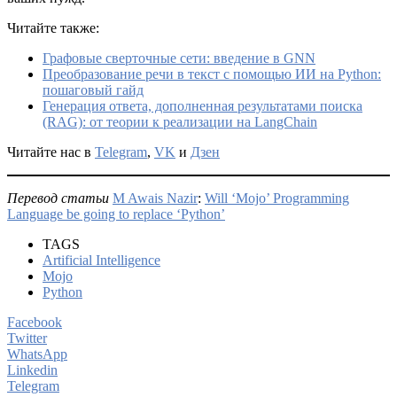
Читайте также:
Графовые сверточные сети: введение в GNN
Преобразование речи в текст с помощью ИИ на Python:
пошаговый гайд
Генерация ответа, дополненная результатами поиска
(RAG): от теории к реализации на LangChain
Читайте нас в
Telegram
,
VK
и
Дзен
Перевод статьи
M Awais Nazir
:
Will ‘Mojo’ Programming
Language be going to replace ‘Python’
TAGS
Artificial Intelligence
Mojo
Python
Facebook
Twitter
WhatsApp
Linkedin
Telegram