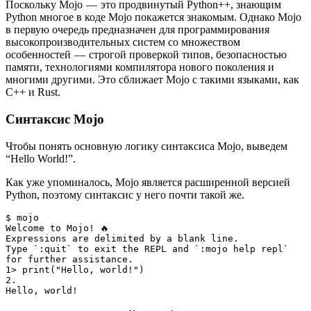
Поскольку Mojo — это продвинутый Python++, знающим
Python многое в коде Mojo покажется знакомым. Однако Mojo
в первую очередь предназначен для программирования
высокопроизводительных систем со множеством
особенностей — строгой проверкой типов, безопасностью
памяти, технологиями компилятора нового поколения и
многими другими. Это сближает Mojo с такими языками, как
C++ и Rust.
Синтаксис Mojo
Чтобы понять основную логику синтаксиса Mojo, выведем
“Hello World!”.
Как уже упоминалось, Mojo является расширенной версией
Python, поэтому синтаксис у него почти такой же.
$ mojo
Welcome to Mojo! 🔥
Expressions are delimited by a blank line.
Type `:quit` to exit the REPL and `:mojo help repl` 
for further assistance.
1> print("Hello, world!")
2.
Hello, world!