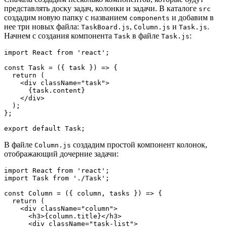
представлять доску задач, колонки и задачи. В каталоге
src
создадим новую папку с названием
и добавим в
components
нее три новых файла:
,
и
.
TaskBoard.js
Column.js
Task.js
Начнем с создания компонента
в файле
:
Task
Task.js
import React from 'react';
const Task = ({ task }) => {
  return (
    <div className="task">
      {task.content}
    </div>
  );
};
export default Task;
В файле
создадим простой компонент колонок,
Column.js
отображающий дочерние задачи:
import React from 'react';
import Task from './Task';
const Column = ({ column, tasks }) => {
  return (
    <div className="column">
      <h3>{column.title}</h3>
      <div className="task-list">