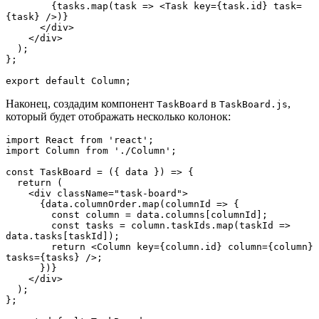
        {tasks.map(task => <Task key={task.id} task=
{task} />)}
      </div>
    </div>
  );
};
export default Column;
Наконец, создадим компонент
в
,
TaskBoard
TaskBoard.js
который будет отображать несколько колонок:
import React from 'react';
import Column from './Column';
const TaskBoard = ({ data }) => {
  return (
    <div className="task-board">
      {data.columnOrder.map(columnId => {
        const column = data.columns[columnId];
        const tasks = column.taskIds.map(taskId => 
data.tasks[taskId]);
        return <Column key={column.id} column={column} 
tasks={tasks} />;
      })}
    </div>
  );
};