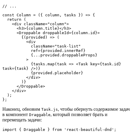
// ...
const Column = ({ column, tasks }) => {
  return (
    <div className="column">
      <h3>{column.title}</h3>
      <Droppable droppableId={column.id}>
        {(provided) => (
          <div
            className="task-list"
            ref={provided.innerRef}
            {...provided.droppableProps}
          >
            {tasks.map(task => <Task key={task.id} 
task={task} />)}
            {provided.placeholder}
          </div>
        )}
      </Droppable>
    </div>
  );
};
Наконец, обновим
, чтобы обернуть содержимое задач
Task.js
в компонент
, который позволяет брать и
Draggable
перемещать задачи:
import { Draggable } from 'react-beautiful-dnd';