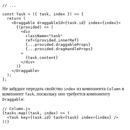
// ...
const Task = ({ task, index }) => {
  return (
    <Draggable draggableId={task.id} index={index}>
      {(provided) => (
        <div
          className="task"
          ref={provided.innerRef}
          {...provided.draggableProps}
          {...provided.dragHandleProps}
        >
          {task.content}
        </div>
      )}
    </Draggable>
  );
};
Не забудьте передать свойство
из компонента
в
index
Column
компонент
, поскольку оно требуется компоненту
Task
:
Draggable
// Column.js
{tasks.map((task, index) => (
  <Task key={task.id} task={task} index={index} />
))}