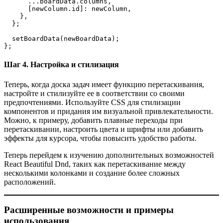
      ...boardData.columns,
      [newColumn.id]: newColumn,
    },
  };
  setBoardData(newBoardData);
};
Шаг 4. Настройка и стилизация
Теперь, когда доска задач имеет функцию перетаскивания,
настройте и стилизуйте ее в соответствии со своими
предпочтениями. Используйте CSS для стилизации
компонентов и придания им визуальной привлекательности.
Можно, к примеру, добавить плавные переходы при
перетаскивании, настроить цвета и шрифты или добавить
эффекты для курсора, чтобы повысить удобство работы.
Теперь перейдем к изучению дополнительных возможностей
React Beautiful Dnd, таких как перетаскивание между
несколькими колонками и создание более сложных
расположений.
Расширенные возможности и примеры
использования