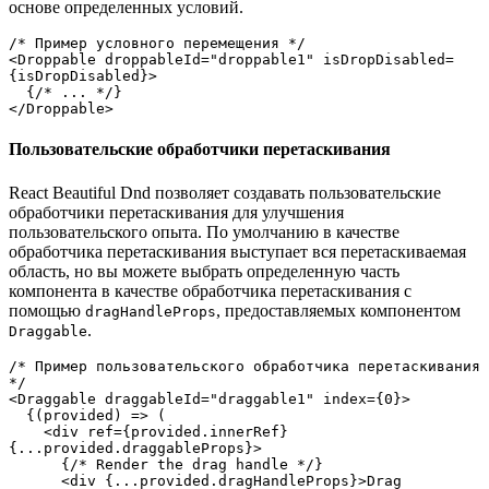
основе определенных условий.
/* Пример условного перемещения */
<Droppable droppableId="droppable1" isDropDisabled=
{isDropDisabled}>
  {/* ... */}
</Droppable>
Пользовательские обработчики перетаскивания
React Beautiful Dnd позволяет создавать пользовательские
обработчики перетаскивания для улучшения
пользовательского опыта. По умолчанию в качестве
обработчика перетаскивания выступает вся перетаскиваемая
область, но вы можете выбрать определенную часть
компонента в качестве обработчика перетаскивания с
помощью
, предоставляемых компонентом
dragHandleProps
.
Draggable
/* Пример пользовательского обработчика перетаскивания 
*/
<Draggable draggableId="draggable1" index={0}>
  {(provided) => (
    <div ref={provided.innerRef} 
{...provided.draggableProps}>
      {/* Render the drag handle */}
      <div {...provided.dragHandleProps}>Drag 