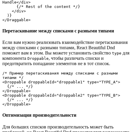
Handle</div>
      {/* Rest of the content */}
    </div>
  )}
</Draggable>
Перетаскивание между списками с разными типами
Если вам нужно реализовать взаимодействие перетаскивания
между списками с разными типами, React Beautiful Dnd
поможет вам в этом. Вы можете установить свойство
для
type
компонента
, чтобы различать списки и
Droppable
предотвратить попадание элементов не в тот список.
/* Пример перетаскивания между списками с разными 
типами */
<Droppable droppableId="droppable1" type="TYPE_A">
  {/* ... */}
</Droppable>
<Droppable droppableId="droppable2" type="TYPE_B">
  {/* ... */}
</Droppable>
Оптимизация производительности
Для больших списков производительность может быть