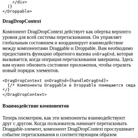
    </div>
  )}
</Droppable>
DragDropContext
Компонент DragDropContext действует как обертка верхнего
уровня для всей системы перетаскивания. Он управляет
глобальным состоянием и координирует взаимодействие
между компонентами Draggable и Droppable. Вам необходимо
предоставить функцию обратного вызова
, которая
onDragEnd
вызывается, когда операция перетаскивания завершена. Здесь
вам нужно обновить состояние приложения, чтобы отразить
новый порядок элементов.
<DragDropContext onDragEnd={handleDragEnd}>
  {/* Компоненты Draggable и Droppable помещаются сюда 
*/}
</DragDropContext>
Взаимодействие компонентов
Теперь посмотрим, как эти компоненты взаимодействуют
друг с другом. Когда пользователь начинает перетаскивать
Draggable-элемент, компонент DragDropContext прослушивает
событие перетаскивания и соответствующим образом