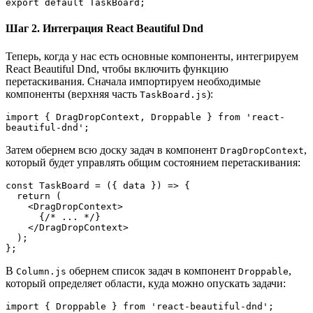
export default TaskBoard;
Шаг 2. Интеграция React Beautiful Dnd
Теперь, когда у нас есть основные компоненты, интегрируем
React Beautiful Dnd, чтобы включить функцию
перетаскивания. Сначала импортируем необходимые
компоненты (верхняя часть
):
TaskBoard.js
import { DragDropContext, Droppable } from 'react-
beautiful-dnd';
Затем обернем всю доску задач в компонент
,
DragDropContext
который будет управлять общим состоянием перетаскивания:
const TaskBoard = ({ data }) => {
  return (
    <DragDropContext>
      {/* ... */}
    </DragDropContext>
  );
};
В
обернем список задач в компонент
,
Column.js
Droppable
который определяет области, куда можно опускать задачи:
import { Droppable } from 'react-beautiful-dnd';