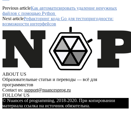
Previous article
Как автоматизировать удаление ненужных
файлов с помощью Python
Next article
Рефакторинг кода Go для тестопригодности:
возможности интерфейсов
ABOUT US
Образовательные статьи и переводы — всё для
программистов
Contact us:
support@nuancesprog.ru
FOLLOW US
© Nuances of programming, 2018-2020. При копировании
материала ссылка на источник обязательна.