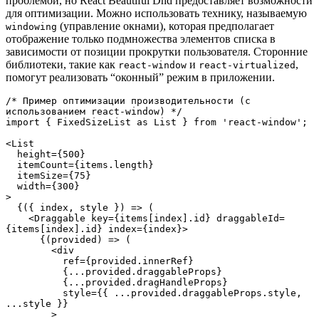
проблемой, но React Beautiful Dnd предоставляет возможности
для оптимизации. Можно использовать технику, называемую
(управление окнами), которая предполагает
windowing
отображение только подмножества элементов списка в
зависимости от позиции прокрутки пользователя. Сторонние
библиотеки, такие как
и
,
react-window
react-virtualized
помогут реализовать “оконный” режим в приложении.
/* Пример оптимизации производительности (с 
использованием react-window) */
import { FixedSizeList as List } from 'react-window';
<List
  height={500}
  itemCount={items.length}
  itemSize={75}
  width={300}
>
  {({ index, style }) => (
    <Draggable key={items[index].id} draggableId=
{items[index].id} index={index}>
      {(provided) => (
        <div
          ref={provided.innerRef}
          {...provided.draggableProps}
          {...provided.dragHandleProps}
          style={{ ...provided.draggableProps.style, 
...style }}
        >