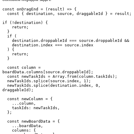
const onDragEnd = (result) => {
  const { destination, source, draggableId } = result;
if (!destination) {
    return;
  }
  if (
    destination.droppableId === source.droppableId &&
    destination.index === source.index
  ) {
    return;
  }
  const column = 
boardData.columns[source.droppableId];
  const newTaskIds = Array.from(column.taskIds);
  newTaskIds.splice(source.index, 1);
  newTaskIds.splice(destination.index, 0, 
draggableId);
  const newColumn = {
    ...column,
    taskIds: newTaskIds,
  };
  const newBoardData = {
    ...boardData,
    columns: {