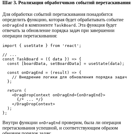
Шаг 3. Реализация обработчиков событий перетаскивания
Для обработки событий перетаскивания понадобится
определить функцию, которая будет обрабатывать событие
в компоненте
. Эта функция будет
onDragEnd
TaskBoard
отвечать за обновление порядка задач при завершении
операции перетаскивания:
import { useState } from 'react';
// ...
const TaskBoard = ({ data }) => {
  const [boardData, setBoardData] = useState(data);
  const onDragEnd = (result) => {
    // Внедрение логики для обновления порядка задач 
  };
  return (
    <DragDropContext onDragEnd={onDragEnd}>
      {/* ... */}
    </DragDropContext>
  );
};
Внутри функции
проверим, была ли операция
onDragEnd
перетаскивания успешной, и соответствующим образом
обновим порядок задач: