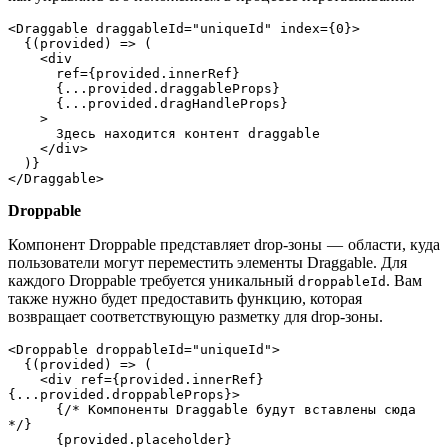
<Draggable draggableId="uniqueId" index={0}>
  {(provided) => (
    <div
      ref={provided.innerRef}
      {...provided.draggableProps}
      {...provided.dragHandleProps}
    >
      Здесь находится контент draggable 
    </div>
  )}
</Draggable>
Droppable
Компонент Droppable представляет drop-зоны — области, куда
пользователи могут переместить элементы Draggable. Для
каждого Droppable требуется уникальный
. Вам
droppableId
также нужно будет предоставить функцию, которая
возвращает соответствующую разметку для drop-зоны.
<Droppable droppableId="uniqueId">
  {(provided) => (
    <div ref={provided.innerRef} 
{...provided.droppableProps}>
      {/* Компоненты Draggable будут вставлены сюда 
*/}
      {provided.placeholder}