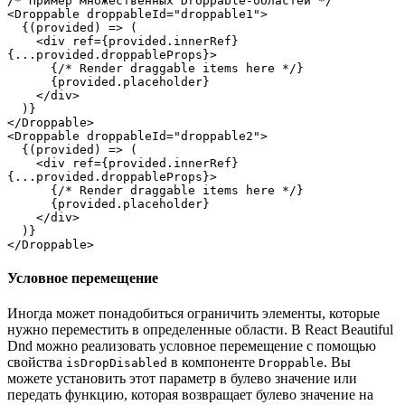
/* Пример множественных Droppable-областей */
<Droppable droppableId="droppable1">
  {(provided) => (
    <div ref={provided.innerRef} 
{...provided.droppableProps}>
      {/* Render draggable items here */}
      {provided.placeholder}
    </div>
  )}
</Droppable>
<Droppable droppableId="droppable2">
  {(provided) => (
    <div ref={provided.innerRef} 
{...provided.droppableProps}>
      {/* Render draggable items here */}
      {provided.placeholder}
    </div>
  )}
</Droppable>
Условное перемещение
Иногда может понадобиться ограничить элементы, которые
нужно переместить в определенные области. В React Beautiful
Dnd можно реализовать условное перемещение с помощью
свойства
в компоненте
. Вы
isDropDisabled
Droppable
можете установить этот параметр в булево значение или
передать функцию, которая возвращает булево значение на