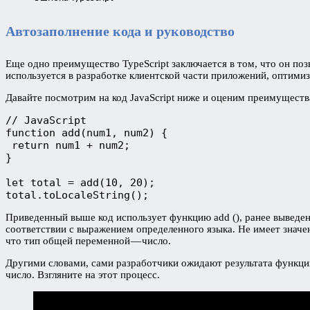
Автозаполнение кода и руководство
Еще одно преимущество TypeScript заключается в том, что он поз
используется в разработке клиентской части приложений, оптимизи
Давайте посмотрим на код JavaScript ниже и оценим преимущества 
// JavaScript

function add(num1, num2) {

 return num1 + num2;

}

let total = add(10, 20);

total.toLocaleString();
Приведенный выше код использует функцию add (), ранее выведенну
соответствии с выражением определенного языка. Не имеет значени
что тип общей переменной — число.
Другими словами, сами разработчики ожидают результата функции a
число. Взгляните на этот процесс.