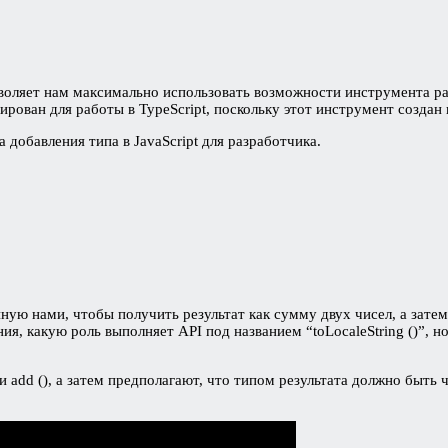
воляет нам максимально использовать возможности инструмента раз
рован для работы в TypeScript, поскольку этот инструмент создан н
добавления типа в JavaScript для разработчика.
ю нами, чтобы получить результат как сумму двух чисел, а затем д
я, какую роль выполняет API под названием “toLocaleString ()”, но 
dd (), а затем предполагают, что типом результата должно быть чи