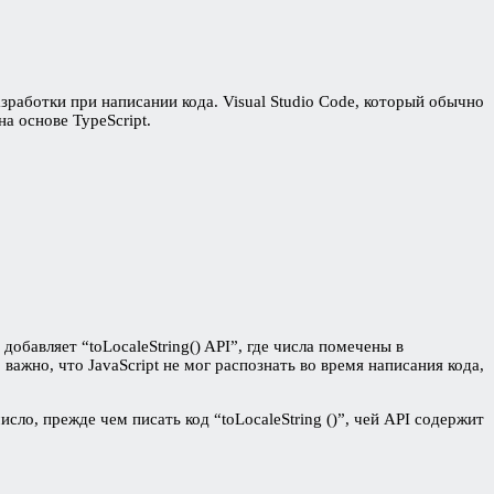
работки при написании кода. Visual Studio Code, который обычно
а основе TypeScript.
обавляет “toLocaleString() API”, где числа помечены в
важно, что JavaScript не мог распознать во время написания кода,
сло, прежде чем писать код “toLocaleString ()”, чей API содержит