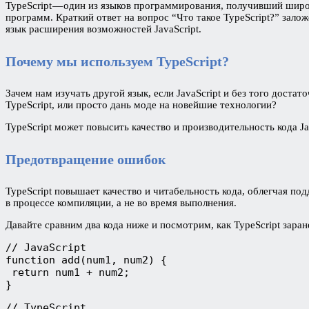
TypeScript — один из языков программирования, получивший шир
программ. Краткий ответ на вопрос “Что такое TypeScript?” залож
язык расширения возможностей JavaScript.
Почему мы используем TypeScript?
Зачем нам изучать другой язык, если JavaScript и без того дост
TypeScript, или просто дань моде на новейшие технологии?
TypeScript может повысить качество и производительность кода Ja
Предотвращение ошибок
TypeScript повышает качество и читабельность кода, облегчая п
в процессе компиляции, а не во время выполнения.
Давайте сравним два кода ниже и посмотрим, как TypeScript зара
// JavaScript

function add(num1, num2) {

 return num1 + num2;

}
// TypeScript
