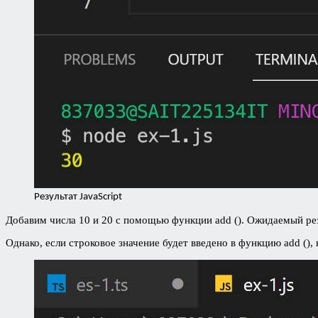
Результат JavaScript
Добавим числа 10 и 20 с помощью функции add (). Ожидаемый рез
Однако, если строковое значение будет введено в функцию add ()