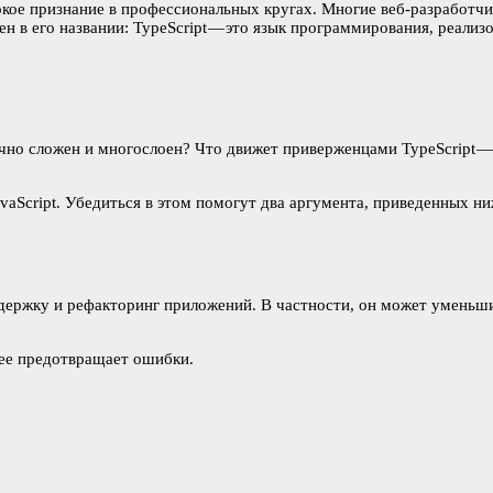
окое признание в профессиональных кругах. Многие веб-разработч
ен в его названии: TypeScript — это язык программирования, реализ
аточно сложен и многослоен? Что движет приверженцами TypeScript
vaScript. Убедиться в этом помогут два аргумента, приведенных ни
оддержку и рефакторинг приложений. В частности, он может умень
нее предотвращает ошибки.