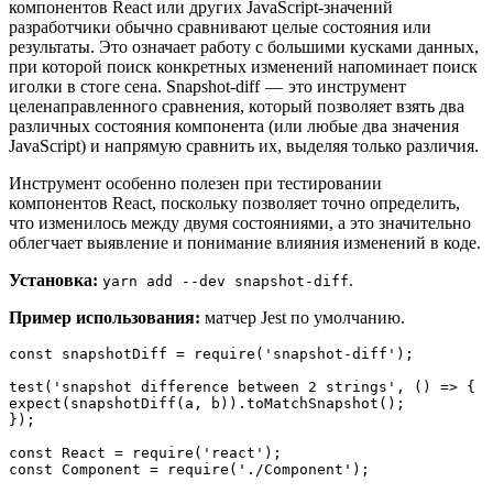
компонентов React или других JavaScript-значений
разработчики обычно сравнивают целые состояния или
результаты. Это означает работу с большими кусками данных,
при которой поиск конкретных изменений напоминает поиск
иголки в стоге сена. Snapshot-diff — это инструмент
целенаправленного сравнения, который позволяет взять два
различных состояния компонента (или любые два значения
JavaScript) и напрямую сравнить их, выделяя только различия.
Инструмент особенно полезен при тестировании
компонентов React, поскольку позволяет точно определить,
что изменилось между двумя состояниями, а это значительно
облегчает выявление и понимание влияния изменений в коде.
Установка:
.
yarn add --dev snapshot-diff
Пример использования:
матчер Jest по умолчанию.
const snapshotDiff = require('snapshot-diff');

test('snapshot difference between 2 strings', () => {

expect(snapshotDiff(a, b)).toMatchSnapshot();

});

const React = require('react');

const Component = require('./Component');
