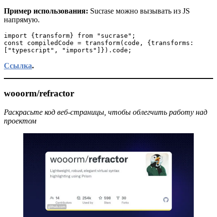
Пример использования:
Sucrase можно вызывать из JS
напрямую.
import {transform} from "sucrase";
const compiledCode = transform(code, {transforms: 
["typescript", "imports"]}).code;
Ссылка
.
wooorm/refractor
Раскрасьте код веб-страницы, чтобы облегчить работу над
проектом