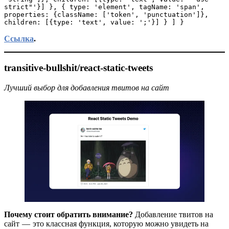
strict"'}] }, { type: 'element', tagName: 'span', 
properties: {className: ['token', 'punctuation']}, 
children: [{type: 'text', value: ';'}] } ] }
Ссылка
.
transitive-bullshit/react-static-tweets
Лучший выбор для добавления твитов на сайт
Почему стоит обратить внимание?
Добавление твитов на
сайт — это классная функция, которую можно увидеть на