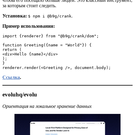
чтобы его посещало больше людей. Это классный инструмент,
за которым стоит следить.
Установка:
.
$ npm i @b9g/crank
Пример использования:
import {renderer} from "@b9g/crank/dom";

function Greeting({name = "World"}) {

return (

<div>Hello {name}</div>

);

}

renderer.render(<Greeting />, document.body);
Ссылка
.
evoluhq/evolu
Ориентация на локальное хранение данных