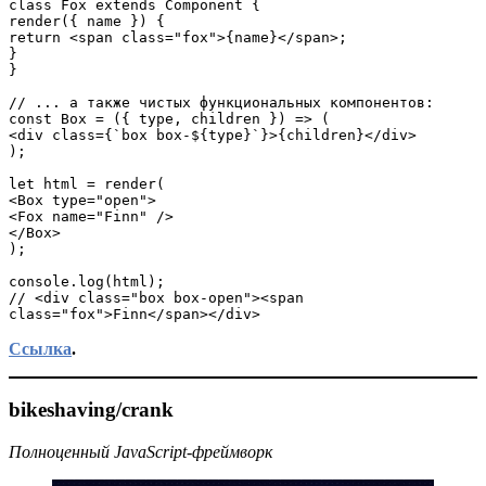
class Fox extends Component {

render({ name }) {

return <span class="fox">{name}</span>;

}

}

// ... а также чистых функциональных компонентов:

const Box = ({ type, children }) => (

<div class={`box box-${type}`}>{children}</div>

);

let html = render(

<Box type="open">

<Fox name="Finn" />

</Box>

);

console.log(html);

// <div class="box box-open"><span 
class="fox">Finn</span></div>
Ссылка
.
bikeshaving/crank
Полноценный JavaScript-фреймворк