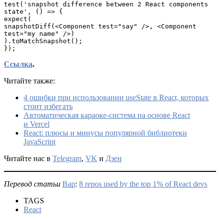
test('snapshot difference between 2 React components 
state', () => {

expect(

snapshotDiff(<Component test="say" />, <Component 
test="my name" />)

).toMatchSnapshot();

});
Ссылка
.
Читайте также:
4 ошибки при использовании useState в React, которых
стоит избегать
Автоматическая караоке-система на основе React
и Vercel
React: плюсы и минусы популярной библиотеки
JavaScript
Читайте нас в
Telegram
,
VK
и
Дзен
Перевод статьи
Bap
:
8 repos used by the top 1% of React devs
TAGS
React