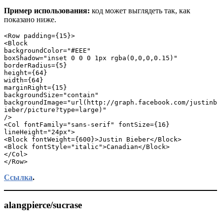
Пример использования:
код может выглядеть так, как
показано ниже.
<Row padding={15}>
<Block
backgroundColor="#EEE"
boxShadow="inset 0 0 0 1px rgba(0,0,0,0.15)"
borderRadius={5}
height={64}
width={64}
marginRight={15}
backgroundSize="contain"
backgroundImage="url(http://graph.facebook.com/justinb
ieber/picture?type=large)"
/>
<Col fontFamily="sans-serif" fontSize={16} 
lineHeight="24px">
<Block fontWeight={600}>Justin Bieber</Block>
<Block fontStyle="italic">Canadian</Block>
</Col>
</Row>
Ссылка
.
alangpierce/sucrase