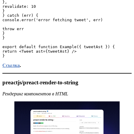
},

revalidate: 10

}

} catch (err) {

console.error('error fetching tweet', err)

throw err

}

}

export default function Example({ tweetAst }) {

return <Tweet ast={tweetAst} />

}
Ссылка
.
preactjs/preact-render-to-string
Рендеринг компонентов в HTML