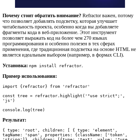
Почему стоит обратить внимание?
Refractor важен, потому
что позволяет добавлять подсветку, которая улучшает
читабельность проекта, особенно когда вы добавляете
фрагменты кода в веб-приложение. Этот инструмент
позволяет выражать код на более чем 270 языках
программирования и особенно полезен в тех сферах
применения, где традиционная подсветка на основе HTML не
является идеальным выбором (например, в формах CLI).
Установка:
.
npm install refractor
Пример использования:
import {refractor} from 'refractor'

const tree = refractor.highlight('"use strict";', 
'js')

console.log(tree)
Результат:
{ type: 'root', children: [ { type: 'element', 
tagName: 'span', properties: {className: ['token', 
'string']}, children: [{type: 'text', value: '"use 