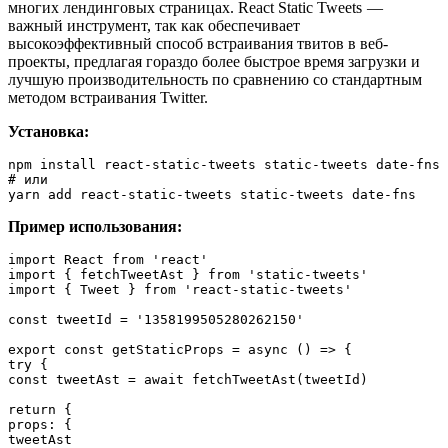
многих лендинговых страницах. React Static Tweets —
важный инструмент, так как обеспечивает
высокоэффективный способ встраивания твитов в веб-
проекты, предлагая гораздо более быстрое время загрузки и
лучшую производительность по сравнению со стандартным
методом встраивания Twitter.
Установка:
npm install react-static-tweets static-tweets date-fns
# или
yarn add react-static-tweets static-tweets date-fns
Пример использования:
import React from 'react'

import { fetchTweetAst } from 'static-tweets'

import { Tweet } from 'react-static-tweets'

const tweetId = '1358199505280262150'

export const getStaticProps = async () => {

try {

const tweetAst = await fetchTweetAst(tweetId)

return {

props: {

tweetAst
