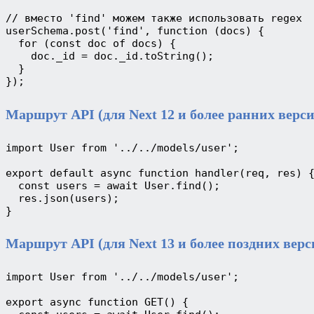
// вместо 'find' можем также использовать regex
userSchema.post('find', function (docs) {
  for (const doc of docs) {
    doc._id = doc._id.toString();
  }
});
Маршрут API (для Next 12 и более ранних верс
import User from '../../models/user';
export default async function handler(req, res) 
  const users = await User.find();
  res.json(users);
}
Маршрут API (для Next 13 и более поздних верс
import User from '../../models/user';
export async function GET() {