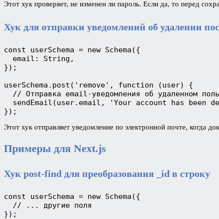
Этот хук проверяет, не изменен ли пароль. Если да, то перед с
Хук для отправки уведомлений об удалении пос
const userSchema = new Schema({
  email: String,
});
userSchema.post('remove', function (user) {
  // Отправка email-уведомления об удаленном пол
  sendEmail(user.email, 'Your account has been d
});
Этот хук отправляет уведомление по электронной почте, когда до
Примеры для Next.js
Хук post-find для преобразования _id в строку
const userSchema = new Schema({
  // ... другие поля 
});