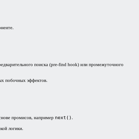
оненте.
едварительного поиска (pre-find hook) или промежуточного
ных побочных эффектов.
next()
снове промисов, например
.
кой логики.