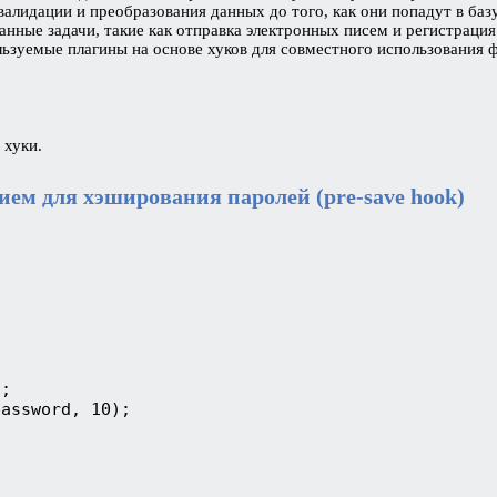
алидации и преобразования данных до того, как они попадут в баз
анные задачи, такие как отправка электронных писем и регистраци
ьзуемые плагины на основе хуков для совместного использования 
 хуки.
ем для хэширования паролей (pre-save hook)
);
password, 10);