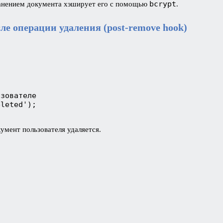
bcrypt
охранением документа хэширует его с помощью
.
ле операции удаления (post-remove hook)
ьзователе
eleted');
кумент пользователя удаляется.