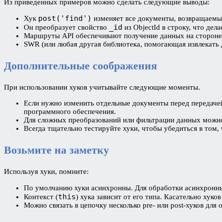
Из приведенных примеров можно сделать следующие выводы:
post('find')
Хук
изменяет все документы, возвращаем
_id
Он преобразует свойство
из ObjectId в строку, что дел
Маршруты API обеспечивают получение данных на стороне 
SWR (или любая другая библиотека, помогающая извлекать 
Дополнительные соображения
При использовании хуков учитывайте следующие моменты.
Если нужно изменить отдельные документы перед передачей
программного обеспечения.
Для сложных преобразований или фильтрации данных можно 
Всегда тщательно тестируйте хуки, чтобы убедиться в том,
Возьмите на заметку
Используя хуки, помните:
По умолчанию хуки асинхронны. Для обработки асинхронн
this
Контекст (
) хука зависит от его типа. Касательно хук
Можно связать в цепочку несколько pre- или post-хуков для