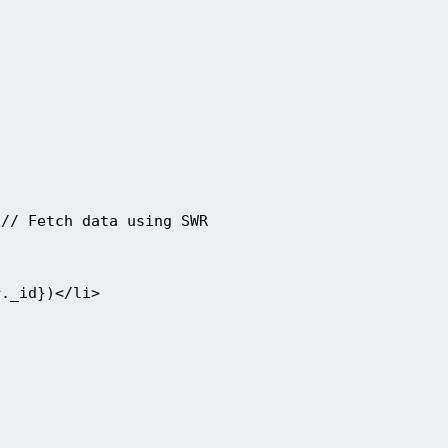
 // Fetch data using SWR
r._id})</li>