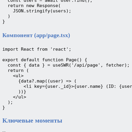
  const users = await User.find();
  return new Response(
    JSON.stringify(users);
  )
}
Компонент (app/page.tsx)
import React from 'react';
export default function Page() {
  const { data } = useSWR('/api/page', fetcher);
  return (
    <ul>
      {data?.map((user) => (
        <li key={user._id}>{user.name} (ID: {use
      ))}
    </ul>
  );
}
Ключевые моменты