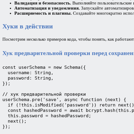
Валидация и безопасность.
Выполняйте пользовательские в
Автоматизация и уведомления.
Запускайте автоматизиров
Расширяемость и плагины.
Создавайте многократно испол
Хуки в действии
Посмотрим несколько примеров кода, чтобы понять, как работают
Хук предварительной проверки перед сохранени
const userSchema = new Schema({
  username: String,
  password: String,
});
// хук предварительной проверки
userSchema.pre('save', async function (next) {
  if (!this.isModified('password')) return next(
  const hashedPassword = await bcrypt.hash(this.
  this.password = hashedPassword;
  next();
});