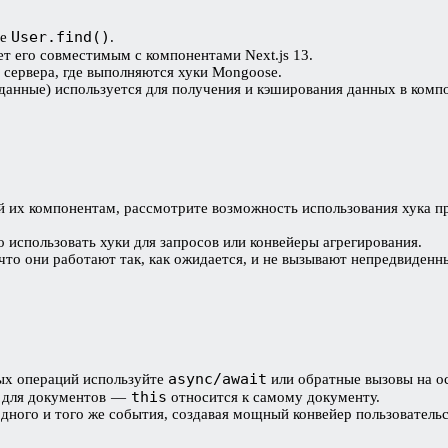
User.find()
ые
.
ает его совместимым с компонентами Next.js 13.
сервера, где выполняются хуки Mongoose.
данные) используется для получения и кэширования данных в комп
 их компонентам, рассмотрите возможность использования хука пр
использовать хуки для запросов или конвейеры агрегирования.
 что они работают так, как ожидается, и не вызывают непредвиден
async/await
ых операций используйте
или обратные вызовы на о
this
ов для документов —
относится к самому документу.
 одного и того же события, создавая мощный конвейер пользовательс