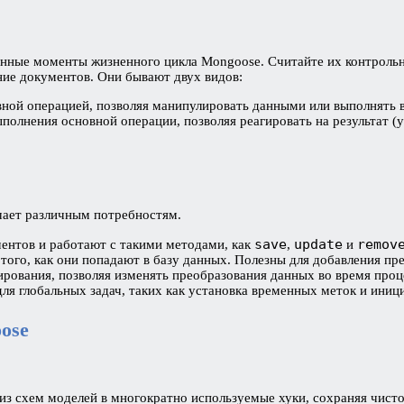
ные моменты жизненного цикла Mongoose. Считайте их контрольн
ние документов. Они бывают двух видов:
вной операцией, позволяя манипулировать данными или выполнять 
полнения основной операции, позволяя реагировать на результат (ус
чает различным потребностям.
save
update
remov
ментов и работают с такими методами, как
,
и
того, как они попадают в базу данных. Полезны для добавления пр
рования, позволяя изменять преобразования данных во время проц
для глобальных задач, таких как установка временных меток и ини
ose
з схем моделей в многократно используемые хуки, сохраняя чисто