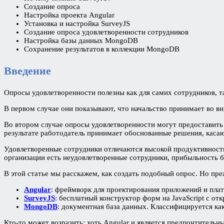
Создание опроса
Настройка проекта Angular
Установка и настройка SurveyJS
Создание опроса удовлетворенности сотрудников
Настройка базы данных MongoDB
Сохранение результатов в коллекции MongoDB
Введение
Опросы удовлетворенности полезны как для самих сотрудников, та
В первом случае они показывают, что начальство принимает во в
Во втором случае опросы удовлетворенности могут предоставить 
результате работодатель принимает обоснованные решения, кас
Удовлетворенные сотрудники отличаются высокой продуктивность
организации есть неудовлетворенные сотрудники, прибыльность би
В этой статье мы расскажем, как создать подобный опрос. Но пр
Angular
: фреймворк для проектирования приложений и пла
SurveyJS
: бесплатный конструктор форм на JavaScript с о
MongoDB
: документная база данных. Классифицируется к
Кто-то может возразить: хоть Angular и является предпочтитель