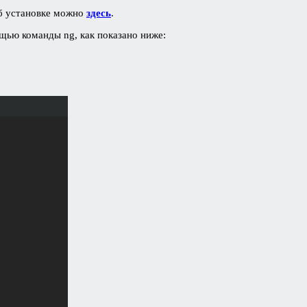
б установке можно
здесь
.
щью команды ng, как показано ниже: