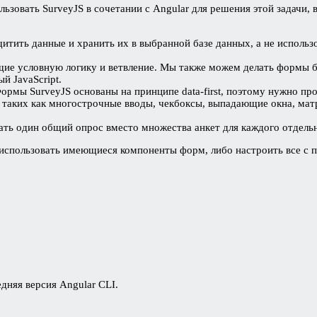
зовать SurveyJS в сочетании с Angular для решения этой задачи,
итить данные и хранить их в выбранной базе данных, а не использ
щие условную логику и ветвление. Мы также можем делать формы 
й JavaScript.
 Формы SurveyJS основаны на принципе data-first, поэтому нужно 
, таких как многострочные вводы, чекбоксы, выпадающие окна, матр
ать один общий опрос вместо множества анкет для каждого отдельн
о использовать имеющиеся компоненты форм, либо настроить все с
дняя версия Angular CLI.