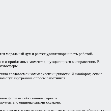
тся моральный дух и растет удовлетворенность работой.
ак и о проблемных моментах, нуждающихся в исправлении. В
 атмосферы.
нию создаваемой коммерческой ценности. И наоборот, если в
м помогут внутренние опросы работников.
ание форм на собственном сервере.
документы с опциональными схемами.
ак-то легко создавать анкеты, которые хорошо масштабируются