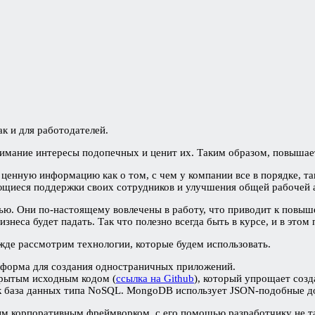
к и для работодателей.
нимание интересы подопечных и ценит их. Таким образом, повышае
ценную информацию как о том, с чем у компании все в порядке, т
ающиеся поддержки своих сотрудников и улучшения общей рабочей
ю. Они по-настоящему вовлечены в работу, что приводит к повыше
знеса будет падать. Так что полезно всегда быть в курсе, и в это
ежде рассмотрим технологии, которые будем использовать.
тформа для создания одностраничных приложений.
ткрытым исходным кодом (
ссылка на Github
), который упрощает созд
ак база данных типа NoSQL. MongoDB использует JSON-подобные 
ным корпоративным фреймворком, с его помощью разработчику не т