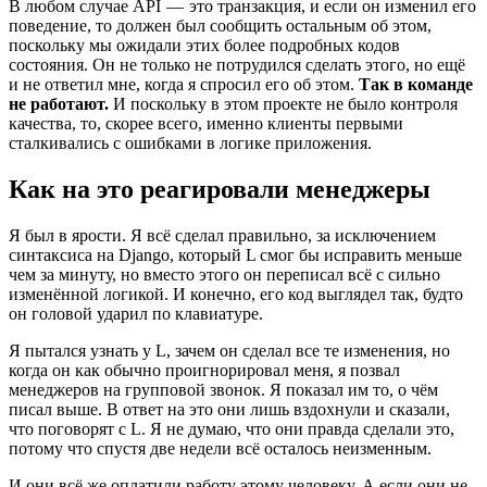
В любом случае API — это транзакция, и если он изменил его
поведение, то должен был сообщить остальным об этом,
поскольку мы ожидали этих более подробных кодов
состояния. Он не только не потрудился сделать этого, но ещё
и не ответил мне, когда я спросил его об этом.
Так в команде
не работают.
И поскольку в этом проекте не было контроля
качества, то, скорее всего, именно клиенты первыми
сталкивались с ошибками в логике приложения.
Как на это реагировали менеджеры
Я был в ярости. Я всё сделал правильно, за исключением
синтаксиса на Django, который L смог бы исправить меньше
чем за минуту, но вместо этого он переписал всё с сильно
изменённой логикой. И конечно, его код выглядел так, будто
он головой ударил по клавиатуре.
Я пытался узнать у L, зачем он сделал все те изменения, но
когда он как обычно проигнорировал меня, я позвал
менеджеров на групповой звонок. Я показал им то, о чём
писал выше. В ответ на это они лишь вздохнули и сказали,
что поговорят с L. Я не думаю, что они правда сделали это,
потому что спустя две недели всё осталось неизменным.
И они всё же оплатили работу этому человеку. А если они не