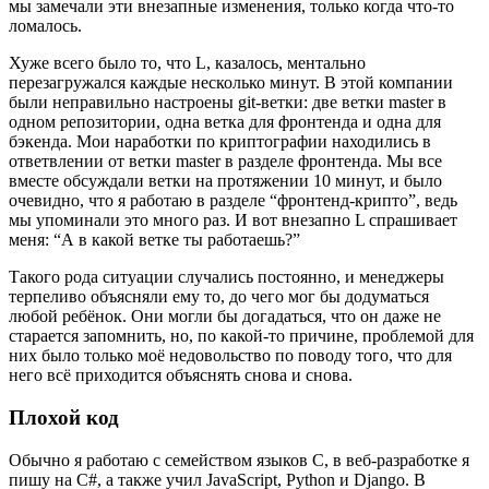
мы замечали эти внезапные изменения, только когда что-то
ломалось.
Хуже всего было то, что L, казалось, ментально
перезагружался каждые несколько минут. В этой компании
были неправильно настроены git-ветки: две ветки master в
одном репозитории, одна ветка для фронтенда и одна для
бэкенда. Мои наработки по криптографии находились в
ответвлении от ветки master в разделе фронтенда. Мы все
вместе обсуждали ветки на протяжении 10 минут, и было
очевидно, что я работаю в разделе “фронтенд-крипто”, ведь
мы упоминали это много раз. И вот внезапно L спрашивает
меня: “А в какой ветке ты работаешь?”
Такого рода ситуации случались постоянно, и менеджеры
терпеливо объясняли ему то, до чего мог бы додуматься
любой ребёнок. Они могли бы догадаться, что он даже не
старается запомнить, но, по какой-то причине, проблемой для
них было только моё недовольство по поводу того, что для
него всё приходится объяснять снова и снова.
Плохой код
Обычно я работаю с семейством языков C, в веб-разработке я
пишу на C#, а также учил JavaScript, Python и Django. В