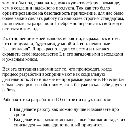
том, чтобы поддерживать дружескую атмосферу в команде,
чем в создании надёжного продукта. Так как это было
ориентированное на безопасность приложение, для нас было
более важно сделать работу по наиболее строгим стандартам,
но менеджеры разрешили L небрежно переписать свой код и
остаться в команде.
Их отношение к моей жалобе, вероятно, выражалось в том,
что они думали, будто между мной и L есть некоторые
“разногласия”. Я прекрасно ладил со всеми и пытался
скрывать своё недовольство L и его загадочными выходками
и ужасным кодом.
Вся эта ситуация напоминает то, что происходит, когда
процесс разработки воспринимают как социальную
деятельность. Это никакое не программирование. Но если бы
я был ведущим разработчиком, то L бы уже искал себе другую
работу.
Рабочая этика разработки ПО состоит из двух полюсов:
Вы делаете работу как можно лучше и забываете про
сроки.
Вы делаете как можно меньше, а вычёркивание задач из
списка дел — ваш единственный приоритет.