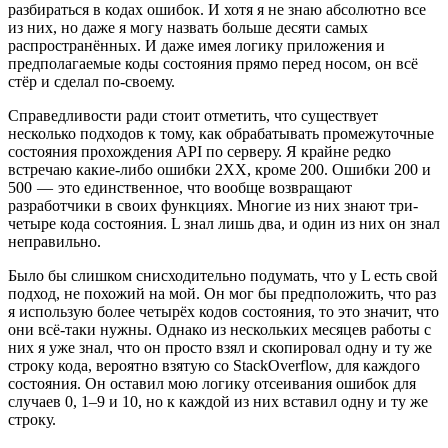
разбираться в кодах ошибок. И хотя я не знаю абсолютно все
из них, но даже я могу назвать больше десяти самых
распространённых. И даже имея логику приложения и
предполагаемые коды состояния прямо перед носом, он всё
стёр и сделал по-своему.
Справедливости ради стоит отметить, что существует
несколько подходов к тому, как обрабатывать промежуточные
состояния прохождения API по серверу. Я крайне редко
встречаю какие-либо ошибки 2ХХ, кроме 200. Ошибки 200 и
500 — это единственное, что вообще возвращают
разработчики в своих функциях. Многие из них знают три-
четыре кода состояния. L знал лишь два, и один из них он знал
неправильно.
Было бы слишком снисходительно подумать, что у L есть свой
подход, не похожий на мой. Он мог бы предположить, что раз
я использую более четырёх кодов состояния, то это значит, что
они всё-таки нужны. Однако из нескольких месяцев работы с
них я уже знал, что он просто взял и скопировал одну и ту же
строку кода, вероятно взятую со StackOverflow, для каждого
состояния. Он оставил мою логику отсеивания ошибок для
случаев 0, 1–9 и 10, но к каждой из них вставил одну и ту же
строку.