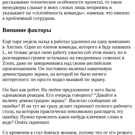
рассказываю технические особенности проекта), то такие
менеджеры слышат в моих словах лишь неприязнь и
указывают на «сплочённость команды», намекая, что именно
я проблемный сотрудник.
Внешние факторы
Ещё пару недель назад я работал удаленно на одну компанию
в Англии. Один из членов команды, которого я буду называть
L, не только делал свою работу ужасно (об этом ниже), но и
разговаривал громче остальных на ежедневных созвонах в
Zoom, даже не заморачиваясь над своим английским
произношением. Он постоянно включал навязчивую
демонстрацию экрана, на которой не было ничего
интересного: он просто водил мышкой по экрану.
Он был как робот. На любое предложение у него была
одинаковая реакция. Его очередь говорить? “Давайте я
включу демонстрацию экрана”. Вылезло сообщение об
ошибке? И он тут же сразу делает скриншот полного рабочего
стола, на котором практически невозможно разглядеть эту
ошибку. Нужно прояснить какое-нибудь ключевое слово в
коде? Опять скриншот.
Со временем я стал бояться звонков, потому что от его резкого