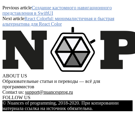
Previous article
Создание кастомного навигационного
представления в SwiftUI
Next article
React Colorful: минималистичная и быстрая
альтернатива для React Color
ABOUT US
Образовательные статьи и переводы — всё для
программистов
Contact us:
support@nuancesprog.ru
FOLLOW US
© Nuances of programming, 2018-2020. При копировании
материала ссылка на источник обязательна.