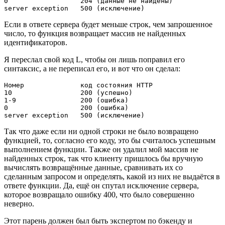
0                  204 (данные не найдены)

server exception   500 (исключение)
Если в ответе сервера будет меньше строк, чем запрошенное
число, то функция возвращает массив не найденных
идентификаторов.
Я переслал свой код L, чтобы он лишь поправил его
синтаксис, а не переписал его, и вот что он сделал:
Номер              код состояния HTTP

10                 200 (успешно)

1-9                200 (ошибка)

0                  200 (ошибка)

server exception   500 (исключение)
Так что даже если ни одной строки не было возвращено
функцией, то, согласно его коду, это бы считалось успешным
выполнением функции. Также он удалил мой массив не
найденных строк, так что клиенту пришлось бы вручную
вычислять возвращённые данные, сравнивать их со
сделанным запросом и определять, какой из них не выдаётся в
ответе функции. Да, ещё он спутал исключение сервера,
которое возвращало ошибку 400, что было совершенно
неверно.
Этот парень должен был быть экспертом по бэкенду и