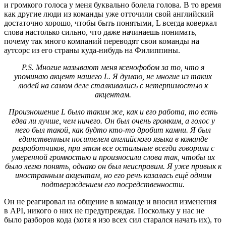
и громкого голоса у меня буквально болела голова. В то время
как другие люди из команды уже отточили свой английский
достаточно хорошо, чтобы быть понятыми, L всегда коверкал
слова настолько сильно, что даже начинаешь понимать,
почему так много компаний переводят свои команды на
аутсорс из его страны куда-нибудь на Филиппины.
P.S. Многие называют меня ксенофобом за то, что я
упоминаю акцент нашего L. Я думаю, не многие из таких
людей на самом деле сталкивались с нетерпимостью к
акцентам.
Произношение L было таким же, как и его работа, то есть
едва ли лучше, чем ничего. Он был очень громким, а голос у
него был такой, как будто кто-то дробит камни. Я был
единственным носителем английского языка в команде
разработчиков, при этом все остальные всегда говорили с
умеренной громкостью и произносили слова так, чтобы их
было легко понять, однако он был неисправим. Я уже привык к
иностранным акцентам, но его речь казалась ещё одним
подтверждением его посредственности.
Он не реагировал на общение в команде и вносил изменения
в API, никого о них не предупреждая. Поскольку у нас не
было разборов кода (хотя я изо всех сил старался начать их), то