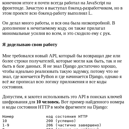
конечном итоге я почти всегда работал на JavaScript на
фронтенде. Зачастую я выступал бэкенд-разработчиком, но в
этом проекте всю бэкенд-работу выполнял L.
Он делал много работы, и вся она была низкопробной. В
дополнение к нечитаемому коду, он также прилагал
минимальные усилия во всем, и это сходило ему с рук.
Я доделываю свою работу
Мне требовался новый API, который бы возвращал две или
более строки получателей, которые могли как быть, так и не
быть в базе данных. Я не знал Django достаточно хорошо,
чтобы идеально реализовать такую задумку, потому что не
знал, где кончается Python и где начинается Django, однако я
всё же прописал всю логику приложения и все коды
состояния.
Допустим, я захотел использовать это API в поисках ключей
шифрования для
10 человек.
Вот пример найденного номера
и коды состояния HTTP в моём фрагменте на Django:
Номер              код состояния HTTP

10                 200 (успешно)

1-9                206 (частично завершено)
