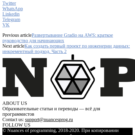
Twitter
WhatsApp
Linkedin
Telegram
VK
Previous article
Развертывание Gradio на AWS: краткое
руководство для начинающих
Next article
Как создать первый проект по инженерии данных:
инкрементный подход. Часть 2
ABOUT US
Образовательные статьи и переводы — всё для
программистов
Contact us:
support@nuancesprog.ru
FOLLOW US
© Nuances of programming, 2018-2020. При копировании