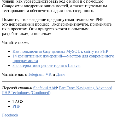
узнали, как усовершенствовать код с ними и с помощью
Composer
и внедрения зависимостей, а также тщательным
тестированием обеспечить надежность созданного.
Помните, что овладение продвинутыми техниками PHP —
это непрерывный процесс. Экспериментируйте, применяйте
их в проектах. Они придутся кстати и опытным
разработчикам, и новичкам.
Читайте также:
Как подключить базу данных MySQL к сайту на PHP
14 когнитивных измерений — мастхэв для современного
программиста
3 альтернативы репозитория в Laravel
Читайте нас в
Telegram
,
VK
и
Дзен
Перевод статьи
Shafekul Abid
:
Part Two: Navigating Advanced
PHP Techniques (Continued)
TAGS
PHP
Facebook