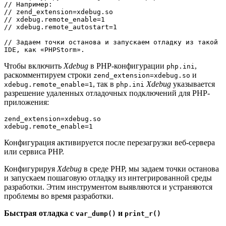
// Например:
// zend_extension=xdebug.so
// xdebug.remote_enable=1
// xdebug.remote_autostart=1
// Задаем точки останова и запускаем отладку из такой 
IDE, как «PHPStorm».
Чтобы включить
Xdebug
в PHP-конфигурации
,
php.ini
раскомментируем строки
и
zend_extension=xdebug.so
, так в
Xdebug
указывается
xdebug.remote_enable=1
php.ini
разрешение удаленных отладочных подключений для PHP-
приложения:
zend_extension=xdebug.so
xdebug.remote_enable=1
Конфигурация активируется после перезагрузки веб-сервера
или сервиса PHP.
Конфигурируя
Xdebug
в среде PHP, мы задаем точки останова
и запускаем пошаговую отладку из интегрированной среды
разработки. Этим инструментом выявляются и устраняются
проблемы во время разработки.
Быстрая отладка с
и
var_dump()
print_r()