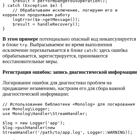
    $result = performDangerousOperation();
} catch (Exception $e) {
    // Обрабатываем исключение, логируем его и 
корректно продолжаем работу
    logError($e->getMessage());
    $result = handleRecovery();
}
В этом примере
потенциально опасный код инкапсулируется
в блоке
. Выбрасываемое во время выполнения
try
исключение перехватывается в блоке
: здесь ошибка
catch
обрабатывается, зарегистрируется, принимаются
восстановительные меры.
Регистрация ошибок: запись диагностической информации
Логирование ошибок для диагностики проблем на
продакшене незаменимо, настроим его для сбора важной
диагностической информации:
// Использование библиотеки «Monolog» для логирования
use Monolog\Logger;
use Monolog\Handler\StreamHandler;
$log = new Logger('app');
$log->pushHandler(new 
StreamHandler('/path/to/app.log', Logger::WARNING));