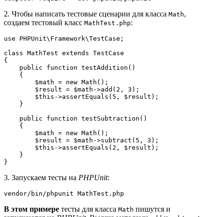
2. Чтобы написать тестовые сценарии для класса
,
Math
создаем тестовый класс
:
MathTest.php
use PHPUnit\Framework\TestCase;
class MathTest extends TestCase
{
    public function testAddition()
    {
        $math = new Math();
        $result = $math->add(2, 3);
        $this->assertEquals(5, $result);
    }
    public function testSubtraction()
    {
        $math = new Math();
        $result = $math->subtract(5, 3);
        $this->assertEquals(2, $result);
    }
}
3. Запускаем тесты на
PHPUnit
:
vendor/bin/phpunit MathTest.php
В этом примере
тесты для класса
пишутся и
Math