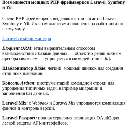
Возможности мощных PHP-фреймворков Laravel, Symfony
и Yii
Среди PHP-фреймворков выделяются три гиганта: Laravel,
Symfony и Yii. Их возможностями покорены разработчики по
всему миру.
Laravel:
выбор мастера
Eloquent ORM
:
этим выразительным способом
взаимодействия с базами данных — объектно-реляционным
преобразователем — упрощается взаимодействие с БД.
Шаблонизатор
Blade
:
легкий, мощный движок для создания
отличных шаблонов.
Консоль
Artisan
:
инструментарий командной строки для
упрощения типичных задач, например миграции и
заполнения баз данных.
Laravel Mix:
с
Webpack
и
Laravel Mix
упрощаются компиляция
файлов и контроль версий.
Laravel Passport:
полная серверная реализация OAuth2 для
легкой защиты API-интерфейсов.