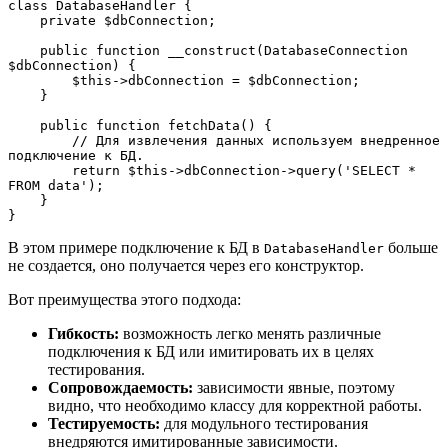
class DatabaseHandler {
    private $dbConnection;
    public function __construct(DatabaseConnection 
$dbConnection) {
        $this->dbConnection = $dbConnection;
    }
    public function fetchData() {
        // Для извлечения данных используем внедренное 
подключение к БД.
        return $this->dbConnection->query('SELECT * 
FROM data');
    }
}
В этом примере подключение к БД в
больше
DatabaseHandler
не создается, оно получается через его конструктор.
Вот преимущества этого подхода:
Гибкость:
возможность легко менять различные
подключения к БД или имитировать их в целях
тестирования.
Сопровождаемость:
зависимости явные, поэтому
видно, что необходимо классу для корректной работы.
Тестируемость:
для модульного тестирования
внедряются имитированные зависимости.