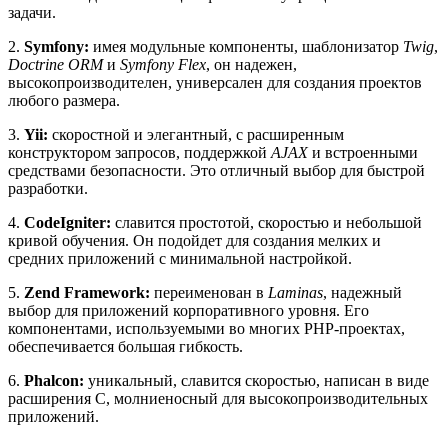
задачи.
2.
Symfony:
имея модульные компоненты, шаблонизатор
Twig
,
Doctrine ORM
и
Symfony Flex
, он надежен,
высокопроизводителен, универсален для создания проектов
любого размера.
3.
Yii:
скоростной и элегантный, с расширенным
конструктором запросов, поддержкой
AJAX
и встроенными
средствами безопасности. Это отличный выбор для быстрой
разработки.
4.
CodeIgniter:
славится простотой, скоростью и небольшой
кривой обучения. Он подойдет для создания мелких и
средних приложений с минимальной настройкой.
5.
Zend Framework:
переименован в
Laminas
, надежный
выбор для приложений корпоративного уровня. Его
компонентами, используемыми во многих PHP-проектах,
обеспечивается большая гибкость.
6.
Phalcon:
уникальный, славится скоростью, написан в виде
расширения C, молниеносный для высокопроизводительных
приложений.