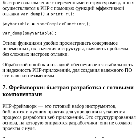
Быстрое ознакомление с переменными и структурами данных
осуществляется в PHP с помощью функций эффективной
отладки
и
:
var_dump()
print_r()
$myVariable = someComplexFunction();
var_dump($myVariable);
Этими функциями удобно просматривать содержимое
переменных, их значения и структуры, выявлять проблемы
без сложных настроек отладки.
Обработкой ошибок и отладкой обеспечивается стабильность
и надежность PHP-приложений, для создания надежного ПО
эти навыки незаменимы.
7. Фреймворки: быстрая разработка с готовыми
компонентами
PHP-фреймворк — это готовый набор инструментов,
библиотек и лучших практик для упрощения и ускорения
процесса разработки веб-приложений. Это структурированная
основа, на которую опираются разработчики: они не создают
проекты с нуля.