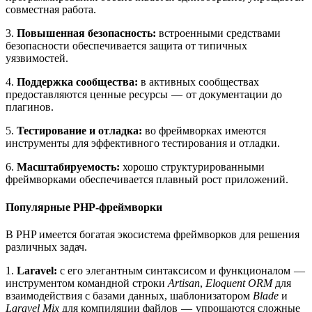
совместная работа.
3.
Повышенная безопасность:
встроенными средствами
безопасности обеспечивается защита от типичных
уязвимостей.
4.
Поддержка сообщества:
в активных сообществах
предоставляются ценные ресурсы — от документации до
плагинов.
5.
Тестирование и отладка:
во фреймворках имеются
инструменты для эффективного тестирования и отладки.
6.
Масштабируемость:
хорошо структурированными
фреймворками обеспечивается плавный рост приложений.
Популярные PHP-фреймворки
В PHP имеется богатая экосистема фреймворков для решения
различных задач.
1.
Laravel:
с его элегантным синтаксисом и функционалом —
инструментом командной строки
Artisan
,
Eloquent ORM
для
взаимодействия с базами данных, шаблонизатором
Blade
и
Laravel Mix
для компиляции файлов — упрощаются сложные