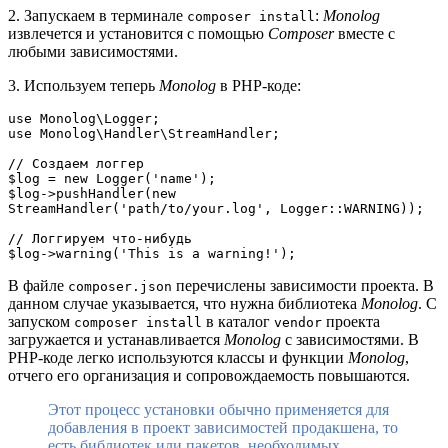
2. Запускаем в терминале
:
Monolog
composer install
извлечется и установится с помощью
Composer
вместе с
любыми зависимостями.
3. Используем теперь
Monolog
в PHP-коде:
use Monolog\Logger;
use Monolog\Handler\StreamHandler;
// Создаем логгер
$log = new Logger('name');
$log->pushHandler(new 
StreamHandler('path/to/your.log', Logger::WARNING));
// Логгируем что-нибудь
$log->warning('This is a warning!');
В файле
перечислены зависимости проекта. В
composer.json
данном случае указывается, что нужна библиотека
Monolog
. С
запуском
в каталог
проекта
composer install
vendor
загружается и устанавливается
Monolog
с зависимостями. В
PHP-коде легко используются классы и функции
Monolog
,
отчего его организация и сопровождаемость повышаются.
Этот процесс установки обычно применяется для
добавления в проект зависимостей продакшена, то
есть библиотек или пакетов, необходимых