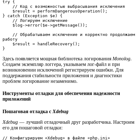
try {
    // Код с возможностью выбрасывания исключения
    $result = performDangerousOperation();
} catch (Exception $e) {
    // Логируем исключение
    $log->error($e->getMessage());
    // Обрабатываем исключение и корректно продолжаем 
работу
    $result = handleRecovery();
}
Здесь появляется мощная библиотека логирования
Monolog
.
Создаем экземпляр логгера, указываем лог-файл и при
возникновении исключений регистрируем ошибки. Для
поддержания стабильности приложения и диагностики
проблем логирование незаменимо.
Инструменты отладки для обеспечения надежности
приложений
Пошаговая отладка с
Xdebug
Xdebug
— лучший отладочный друг разработчика. Настроим
его для пошаговой отладки:
// Конфигурируем «Xdebug» в файле «php.ini»