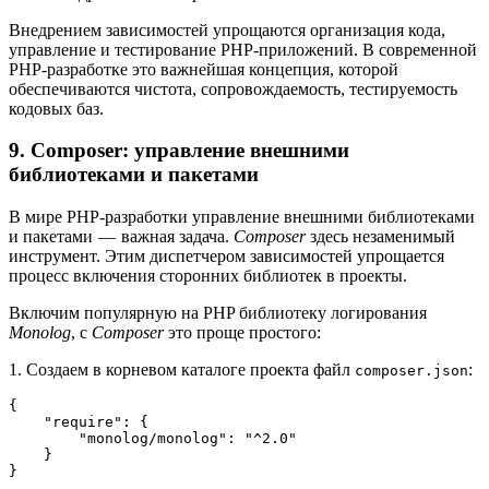
Внедрением зависимостей упрощаются организация кода,
управление и тестирование PHP-приложений. В современной
PHP-разработке это важнейшая концепция, которой
обеспечиваются чистота, сопровождаемость, тестируемость
кодовых баз.
9. Composer: управление внешними
библиотеками и пакетами
В мире PHP-разработки управление внешними библиотеками
и пакетами — важная задача.
Composer
здесь незаменимый
инструмент. Этим диспетчером зависимостей упрощается
процесс включения сторонних библиотек в проекты.
Включим популярную на PHP библиотеку логирования
Monolog
, с
Composer
это проще простого:
1. Создаем в корневом каталоге проекта файл
:
composer.json
{
    "require": {
        "monolog/monolog": "^2.0"
    }
}