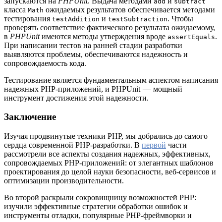
запускаются на
PHPUnit
. Выдача методами
и
add
subtract
класса
ожидаемых результатов обеспечивается методами
Math
тестирования
и
. Чтобы
testAddition
testSubtraction
проверять соответствие фактического результата ожидаемому,
в
PHPUnit
имеются методы утверждения вроде
.
assertEquals
При написании тестов на ранней стадии разработки
выявляются проблемы, обеспечиваются надежность и
сопровождаемость кода.
Тестирование является фундаментальным аспектом написания
надежных PHP-приложений, и PHPUnit — мощный
инструмент достижения этой надежности.
Заключение
Изучая продвинутые техники PHP, мы добрались до самого
сердца современной PHP-разработки. В
первой
части
рассмотрели все аспекты создания надежных, эффективных,
сопровождаемых PHP-приложений: от элегантных шаблонов
проектирования до целой науки безопасности, веб-сервисов и
оптимизации производительности.
Во второй раскрыли сокровищницу возможностей PHP:
изучили эффективные стратегии обработки ошибок и
инструменты отладки, популярные PHP-фреймворки и