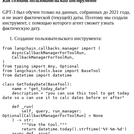
Как создать пользовательский инструмент
GPT-3 был обучен только на данных, собранных до 2021 года,
и не знает фактической (текущей) даты. Поэтому мы создали
инструмент, с помощью которого агент сможет узнать
фактическую дату.
Создание пользовательского инструмента:
from langchain.callbacks.manager import (
    AsyncCallbackManagerForToolRun,
    CallbackManagerForToolRun,
)
from typing import Any, Optional
from langchain.tools.base import BaseTool
from datetime import datetime
class GetTodayDate(BaseTool):
    name = "get_today_date"
    description = "you can use this tool to get today 
date so u can use it to calc dates before or after"
    def _run(
        self, query, run_manager: 
Optional[CallbackManagerForToolRun] = None
    ) -> str:
        """Use the tool."""
        return datetime.today().strftime('%Y-%m-%d')
    async def _arun(