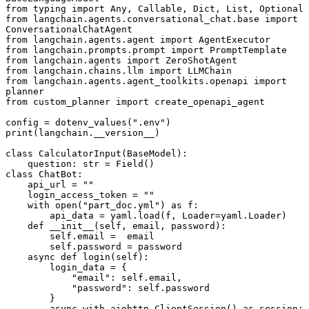
from typing import Any, Callable, Dict, List, Optional
from langchain.agents.conversational_chat.base import 
ConversationalChatAgent
from langchain.agents.agent import AgentExecutor
from langchain.prompts.prompt import PromptTemplate
from langchain.agents import ZeroShotAgent
from langchain.chains.llm import LLMChain
from langchain.agents.agent_toolkits.openapi import 
planner
from custom_planner import create_openapi_agent
config = dotenv_values(".env")
print(langchain.__version__)
class CalculatorInput(BaseModel):
    question: str = Field()
class ChatBot:
    api_url = ""
    login_access_token = ""
    with open("part_doc.yml") as f:
        api_data = yaml.load(f, Loader=yaml.Loader)
    def __init__(self, email, password):
        self.email =  email
        self.password = password
    async def login(self):
        login_data = {
            "email": self.email,
            "password": self.password
        }
        async with aiohttp.ClientSession() as session: