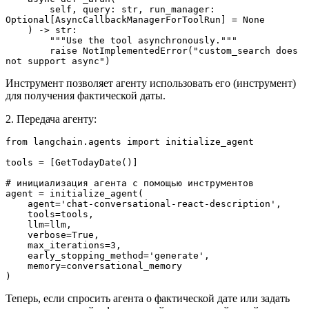
        self, query: str, run_manager: 
Optional[AsyncCallbackManagerForToolRun] = None
    ) -> str:
        """Use the tool asynchronously."""
        raise NotImplementedError("custom_search does 
not support async")
Инструмент позволяет агенту использовать его (инструмент)
для получения фактической даты.
2. Передача агенту:
from langchain.agents import initialize_agent
tools = [GetTodayDate()]
# инициализация агента с помощью инструментов 
agent = initialize_agent(
    agent='chat-conversational-react-description',
    tools=tools,
    llm=llm,
    verbose=True,
    max_iterations=3,
    early_stopping_method='generate',
    memory=conversational_memory
)
Теперь, если спросить агента о фактической дате или задать