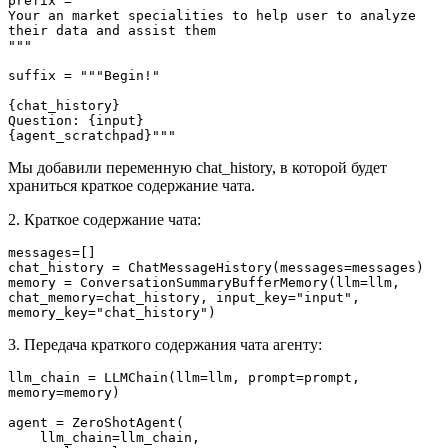
prefix = """
Your an market specialities to help user to analyze 
their data and assist them
"""
suffix = """Begin!"
{chat_history}
Question: {input}
{agent_scratchpad}"""
Мы добавили переменную chat_history, в которой будет
храниться краткое содержание чата.
2. Краткое содержание чата:
messages=[]
chat_history = ChatMessageHistory(messages=messages)
memory = ConversationSummaryBufferMemory(llm=llm, 
chat_memory=chat_history, input_key="input", 
memory_key="chat_history")
3. Передача краткого содержания чата агенту:
llm_chain = LLMChain(llm=llm, prompt=prompt, 
memory=memory)
agent = ZeroShotAgent(
    llm_chain=llm_chain, 