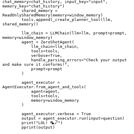
chat_memory=chat_history, input_key="input", 
memory_key="chat_history")
        shared_memory = 
ReadOnlySharedMemory(memory=window_memory)
        tools.append(_create_planner_tool(llm, 
shared_memory))
        llm_chain = LLMChain(llm=llm, prompt=prompt, 
memory=window_memory)
        agent = ZeroShotAgent(
            llm_chain=llm_chain, 
            tools=tools, 
            verbose=True,     
            handle_parsing_errors="Check your output 
and make sure it conforms!",
            prompt=prompt
        )
        agent_executor = 
AgentExecutor.from_agent_and_tools(
            agent=agent, 
            tools=tools, 
            memory=window_memory
        )
        agent_executor.verbose = True
        output = agent_executor.run(input=question)
        print("LOL! 🦜🔗")
        pprint(output)