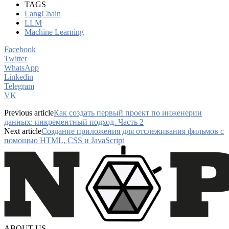
TAGS
LangChain
LLM
Machine Learning
Facebook
Twitter
WhatsApp
Linkedin
Telegram
VK
Previous article
Как создать первый проект по инженерии
данных: инкрементный подход. Часть 2
Next article
Создание приложения для отслеживания фильмов с
помощью HTML, CSS и JavaScript
ABOUT US