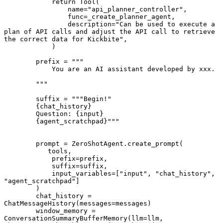
            return Tool(
                name="api_planner_controller",
                func=_create_planner_agent,
                description="Can be used to execute a 
plan of API calls and adjust the API call to retrieve 
the correct data for Kickbite",
            )
        prefix = """
            You are an AI assistant developed by xxx.
        """
        suffix = """Begin!"
        {chat_history}
        Question: {input}
        {agent_scratchpad}"""
        prompt = ZeroShotAgent.create_prompt(
           tools, 
            prefix=prefix, 
            suffix=suffix, 
            input_variables=["input", "chat_history", 
"agent_scratchpad"]
        )
        chat_history = 
ChatMessageHistory(messages=messages)
        window_memory = 
ConversationSummaryBufferMemory(llm=llm, 