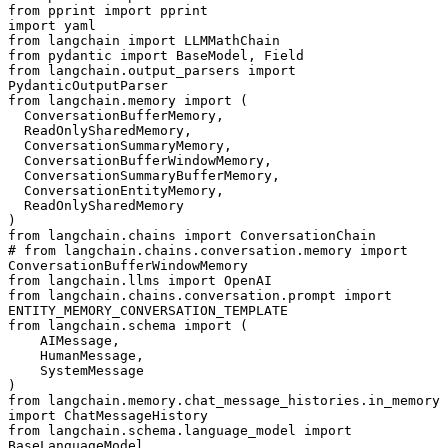
from pprint import pprint
import yaml
from langchain import LLMMathChain
from pydantic import BaseModel, Field
from langchain.output_parsers import 
PydanticOutputParser
from langchain.memory import (
  ConversationBufferMemory, 
  ReadOnlySharedMemory, 
  ConversationSummaryMemory, 
  ConversationBufferWindowMemory, 
  ConversationSummaryBufferMemory, 
  ConversationEntityMemory,
  ReadOnlySharedMemory
)
from langchain.chains import ConversationChain
# from langchain.chains.conversation.memory import 
ConversationBufferWindowMemory
from langchain.llms import OpenAI
from langchain.chains.conversation.prompt import 
ENTITY_MEMORY_CONVERSATION_TEMPLATE
from langchain.schema import (
    AIMessage,
    HumanMessage,
    SystemMessage
)
from langchain.memory.chat_message_histories.in_memory 
import ChatMessageHistory
from langchain.schema.language_model import 
BaseLanguageModel