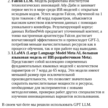
Falcon LLM.
Модель разработана Институтом
технологических инноваций Абу-Даби и занимает
первое место в мире среди ИИ-моделей с открытым
исходным кодом. Успех модели Falcon, обученной на 1
трлн токенов с 40 млрд параметров, объясняется
высоким качеством извлечения данных с помощью
уникального конвейера. Результирующий корпус
данных RefinedWeb предлагает уточненный контент, а
тонко настроенная архитектура Falcon достигает
впечатляющей эффективности и превосходит GPT-3,
потребляя меньше вычислительных ресурсов как в
процессе обучения, так и при работе над выводами.
LLaMA
(
Large Language Model Meta AI, большая
языковая модель от ИИ-разработчиков Meta
).
Представляет собой коллекцию современных
фундаментальных языковых моделей с количеством
параметров от 7 млрд до 65 млрд. Эти модели имеют
меньший размер при исключительной
производительности, что позволяет значительно
сократить вычислительные мощности и ресурсы,
необходимые для экспериментов с новыми
методологиями, проверки работ других специалистов и
изучения инновационных вариантов использования.
В своем чат-боте мы решили использовать GPT LLM.