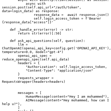
            async with 
session.post(self.api_url+"/auth/token", 
data=login_data) as response:
                response_data =  await response.json()
                self.login_access_token = f'Bearer 
{response_data["access"]}'
    def _handle_error(error) -> str:
        return str(error)[:50]
    def ask_api_questions(self, question):
        llm = 
ChatOpenAI(openai_api_key=config.get('OPENAI_API_KEY'), 
temperature=0.0, model="gpt-4")
        openai_api_spec = 
reduce_openapi_spec(self.api_data)
        headers = {
            "Authorization": self.login_access_token,
            "Content-Type": "application/json"
        }
        requests_wrapper = 
RequestsWrapper(headers=headers)
        messages = [
            HumanMessage(content="Hey I am mohammed"),
            AIMessage(content="Hey mohammed, how can I 
help u?"),
        ]