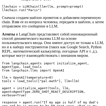
llmchain = LLMChain(llm=llm, prompt=prompt)
llmchain.run("Paris")
Сначала создаем шаблон промптов и добавляем переменную
chain. Взяв ее из вопроса человека, передаем в шаблон, а затем
отправляем это сообщение в LLM.
Агенты
в LangChain представляют собой инновационный
способ динамического вызова LLM на основе
пользовательского ввода. Они имеют доступ не только к LLM,
но и к набору инструментов (таких как Google Search, Python
REPL, математический калькулятор, погодные API и т. д.),
которые могут взаимодействовать с внешним миром.
from langchain.agents import initialize_agent, 
AgentType, load_tools
from langchain.llms import OpenAI
llm = OpenAI(temperature=0)
tools = load_tools(["pal-math"], llm=llm)
agent = initialize_agent(tools, llm, 
agent=AgentType.ZERO_SHOT_REACT_DESCRIPTION, 
verbose=True)
response = agent.run("If my age is half of my dad's 
age and he is going to be 60 next year, what is my 