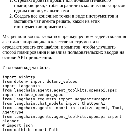
Отредактировать промпт для пользовательского
планировщика, чтобы ограничить количество запросов
одним или двумя вызовами.
Создать все конечные точки в виде инструментов и
заставить чат-агента решать, какой из этих
инструментов применить.
Мы решили воспользоваться преимуществом задействования
агента-планировщика в качестве инструмента и
отредактировать его шаблон промптов, чтобы улучшить
способ планирования и анализа пользовательских вводов на
основе API приложения.
Итоговый код чат-бота:
import aiohttp
from dotenv import dotenv_values
import langchain
from langchain.agents.agent_toolkits.openapi.spec 
import reduce_openapi_spec
from langchain.requests import RequestsWrapper
from langchain.chat_models import ChatOpenAI
from langchain.agents import initialize_agent, Tool, 
AgentType
from langchain.agents.agent_toolkits.openapi import 
planner
# import json
from pathlib import Path