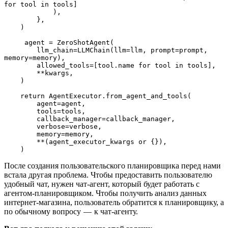
for tool in tools]
            ),
        },
    )
     agent = ZeroShotAgent(
        llm_chain=LLMChain(llm=llm, prompt=prompt, 
memory=memory),
        allowed_tools=[tool.name for tool in tools],
        **kwargs,
    )
    return AgentExecutor.from_agent_and_tools(
        agent=agent,
        tools=tools,
        callback_manager=callback_manager,
        verbose=verbose,
        memory=memory,
        **(agent_executor_kwargs or {}),
    )
После создания пользовательского планировщика перед нами
встала другая проблема. Чтобы предоставить пользователю
удобный чат, нужен чат-агент, который будет работать с
агентом-планировщиком. Чтобы получить анализ данных
интернет-магазина, пользователь обратится к планировщику, а
по обычному вопросу — к чат-агенту.