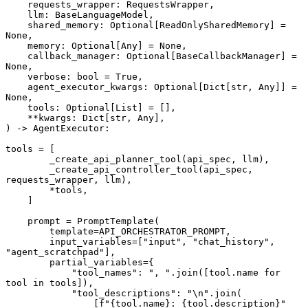
    requests_wrapper: RequestsWrapper,
    llm: BaseLanguageModel,
    shared_memory: Optional[ReadOnlySharedMemory] = 
None,
    memory: Optional[Any] = None,
    callback_manager: Optional[BaseCallbackManager] = 
None,
    verbose: bool = True,
    agent_executor_kwargs: Optional[Dict[str, Any]] = 
None,
    tools: Optional[List] = [],
    **kwargs: Dict[str, Any],
) -> AgentExecutor:
tools = [
        _create_api_planner_tool(api_spec, llm),
        _create_api_controller_tool(api_spec, 
requests_wrapper, llm),
        *tools,
    ]
    prompt = PromptTemplate(
        template=API_ORCHESTRATOR_PROMPT,
        input_variables=["input", "chat_history", 
"agent_scratchpad"],
        partial_variables={
            "tool_names": ", ".join([tool.name for 
tool in tools]),
            "tool_descriptions": "\n".join(
                [f"{tool.name}: {tool.description}" 