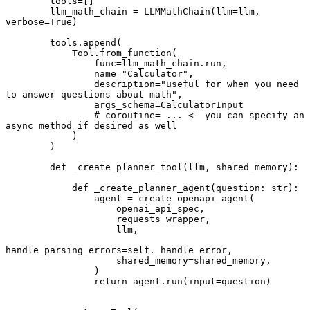
        tools=[]
        llm_math_chain = LLMMathChain(llm=llm, 
verbose=True)
        tools.append(
            Tool.from_function(
                func=llm_math_chain.run,
                name="Calculator",
                description="useful for when you need 
to answer questions about math",
                args_schema=CalculatorInput
                # coroutine= ... <- you can specify an 
async method if desired as well
            )
        )
        def _create_planner_tool(llm, shared_memory):
            def _create_planner_agent(question: str):
                agent = create_openapi_agent(
                    openai_api_spec, 
                    requests_wrapper, 
                    llm, 
handle_parsing_errors=self._handle_error,
                    shared_memory=shared_memory,
                )
                return agent.run(input=question)