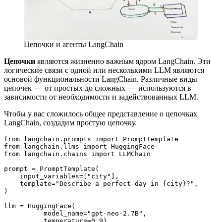
Цепочки и агенты LangChain
Цепочки
являются жизненно важным ядром LangChain. Эти
логические связи с одной или несколькими LLM являются
основой функциональности LangChain. Различные виды
цепочек — от простых до сложных — используются в
зависимости от необходимости и задействованных LLM.
Чтобы у вас сложилось общее представление о цепочках
LangChain, создадим простую цепочку.
from langchain.prompts import PromptTemplate
from langchain.llms import HuggingFace
from langchain.chains import LLMChain
prompt = PromptTemplate(
    input_variables=["city"],
    template="Describe a perfect day in {city}?",
)
llm = HuggingFace(
          model_name="gpt-neo-2.7B", 
          temperature=0.9) 