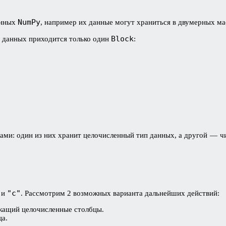
NumPy
анных
, например их данные могут храниться в двумерных м
Block
п данных приходится только один
:
вами: один из них хранит целочисленный тип данных, а другой — ч
"c"
и
. Рассмотрим 2 возможных варианта дальнейших действий:
ржащий целочисленные столбцы.
ца.