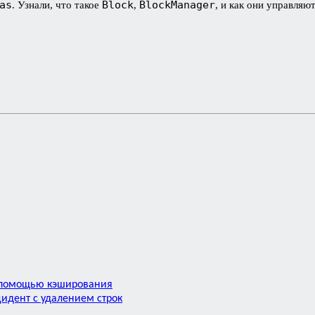
as
Block
BlockManager
. Узнали, что такое
,
, и как они управляю
с помощью кэширования
идент с удалением строк