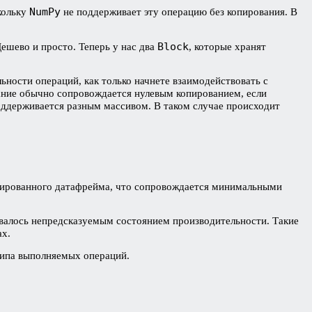
NumPy
кольку
не поддерживает эту операцию без копирования. В
Block
ешево и просто. Теперь у нас два
, которые хранят
ьности операций, как только начнете взаимодействовать с
ние обычно сопровождается нулевым копированием, если
поддерживается разным массивом. В таком случае происходит
дированного датафрейма, что сопровождается минимальными
ивалось непредсказуемым состоянием производительности. Такие
ах.
 типа выполняемых операций.