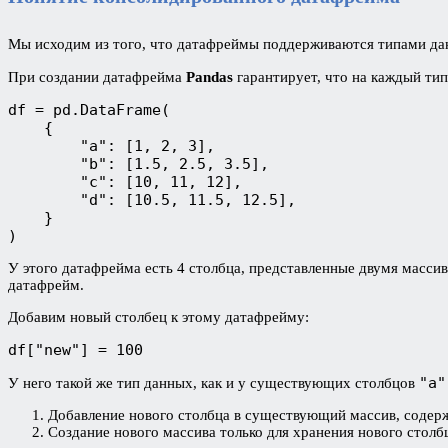
Мы исходим из того, что датафреймы поддерживаются типами д
При создании датафрейма
Pandas
гарантирует, что на каждый ти
df = pd.DataFrame(
    {
        "a": [1, 2, 3],
        "b": [1.5, 2.5, 3.5],
        "c": [10, 11, 12],
        "d": [10.5, 11.5, 12.5],
    }
)
У этого датафрейма есть 4 столбца, представленные двумя масси
датафрейм.
Добавим новый столбец к этому датафрейму:
df["new"] = 100
"a"
У него такой же тип данных, как и у существующих столбцов
Добавление нового столбца в существующий массив, соде
Создание нового массива только для хранения нового столб