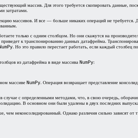
ществующий массив. Для этого требуется скопировать данные, пос
ми затратами.
екцию массивов. И все — больше никаких операций не требуется. Д
рованным.
ботаете только с одним столбцом. Но они скажутся на производител
приведет к транспонированию данных датафрейма. Транспонирова
NumPy
. Но это правило перестает работать, если каждый столбец 
NumPy
столбцов из датафрейма в виде массива
:
NumPy
одном массиве
. Операция возвращает представление консоли
в случае с определенными методами, что, в свою очередь, оборач
олидацию. В основном они были удалены в двух последних выпуск
е, чем неконсолидированный. Однако различия сильно зависят от