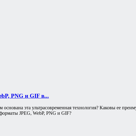
bP, PNG и GIF в...
м основана эта ультрасовременная технология? Каковы ее преи
 форматы JPEG, WebP, PNG и GIF?