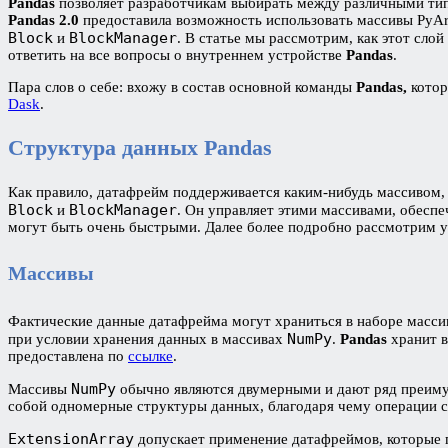
Pandas
позволяет разработчикам выбирать между различными ти
Pandas 2.0
предоставила возможность использовать массивы PyA
Block
BlockManager
и
. В статье мы рассмотрим, как этот сло
ответить на все вопросы о внутреннем устройстве
Pandas
.
Пара слов о себе: вхожу в состав основной команды
Pandas,
котор
Dask
.
Структура данных
Pandas
Как правило, датафрейм поддерживается каким-нибудь массивом
Block
BlockManager
и
. Он управляет этими массивами, обесп
могут быть очень быстрыми. Далее более подробно рассмотрим 
Массивы
Фактические данные датафрейма могут храниться в наборе масс
NumPy
при условии хранения данных в массивах
.
Pandas
хранит в
предоставлена по
ссылке
.
NumPy
Массивы
обычно являются двумерными и дают ряд преимущ
собой одномерные структуры данных, благодаря чему операции ст
ExtensionArray
допускает применение датафреймов, которые