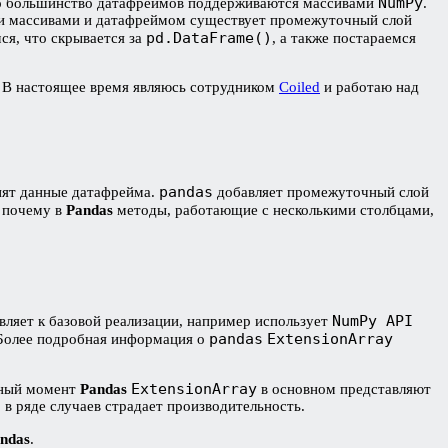
NumPy
но большинство датафреймов поддерживаются массивами
.
ими массивами и датафреймом существует промежуточный слой
pd.DataFrame()
ся, что скрывается за
, а также постараемся
. В настоящее время являюсь сотрудником
Coiled
и работаю над
pandas
нят данные датафрейма.
добавляет промежуточный слой
, почему в
Pandas
методы, работающие с несколькими столбцами,
NumPy API
вляет к базовой реализации, например использует
pandas
ExtensionArray
 Более подробная информация о
ExtensionArray
нный момент
Pandas
в основном представляют
в ряде случаев страдает производительность.
ndas
.