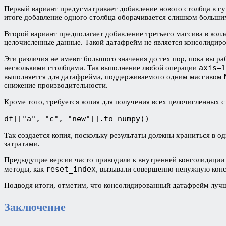
Первый вариант предусматривает добавление нового столбца в су
итоге добавление одного столбца оборачивается слишком больши
Второй вариант предполагает добавление третьего массива в колл
целочисленные данные. Такой датафрейм не является консолиди
Эти различия не имеют большого значения до тех пор, пока вы ра
axis=1
несколькими столбцами. Так выполнение любой операции
выполняется для датафрейма, поддерживаемого одним массивом
снижение производительности.
Кроме того, требуется копия для получения всех целочисленных 
df[["a", "c", "new"]].to_numpy()
Так создается копия, поскольку результаты должны храниться в 
затратами.
Предыдущие версии часто приводили к внутренней консолидации 
reset_index
методы, как
, вызывали совершенно ненужную конс
Подводя итоги, отметим, что консолидированный датафрейм лучш
Заключение