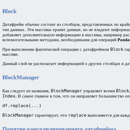
Block
Датафрейм обычно состоит из столбцов, представленных по крайн
тип данных. Эти массивы хранят данные, но не владеют информа
добавляет дополнительную информацию в массивы, например рас
вспомогательными методами, необходимыми для операций
Panda
Block
При выполнении фактической операции с датафреймом
гар
массиве.
Данный слой не располагает информацией о других столбцах в д
BlockManager
BlockManager
Block
Как следует из названия,
управляет всеми
Index
. И самое главное в том, что он направляет большинство 
df.replace(...)
BlockManager
replace
гарантирует, что
выполняется для каж
Понятие консолидированного датафрейма