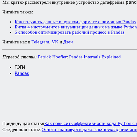
pand
Мы кратко рассмотрели внутреннее устройство датафрейма
Читайте также:
Как получить данные в нужном формате с помощью Pandas
Битва 4 инструментов визуализации данных на языке Python
6 способов оптимизировать рабочий процесс в Pandas
Читайте нас в
Telegram
,
VK
и
Дзен
Перевод статьи
Patrick Hoefler
:
Pandas Internals Explained
ТЭГИ
Pandas
Предыдущая статья
Как повысить эффективность кода Python 
Следующая статья
Отчего «паникует» даже камнеукладчик: инц