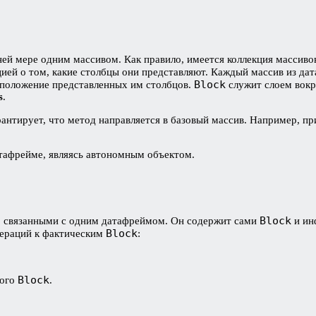
ей мере одним массивом. Как правило, имеется коллекция массивов
цией о том, какие столбцы они представляют. Каждый массив из 
Block
положение представленных им столбцов.
служит слоем вокр
s
.
антирует, что метод направляется в базовый массив. Например, п
атафрейме, являясь автономным объектом.
Block
, связанными с одним датафреймом. Он содержит сами
и ин
Block
операций к фактическим
:
Block
дого
.