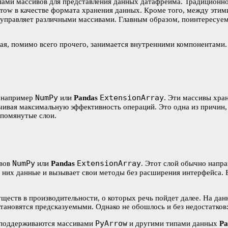
пами массивов для представления данных датафрейма. Традицион
rrow в качестве формата хранения данных. Кроме того, между эт
й управляет различными массивами. Главным образом, поинтересуем
ая, помимо всего прочего, занимается внутренними компонентами
NumPy
ExtensionArray
, например
или
Pandas
. Эти массивы хра
ечивая максимальную эффективность операций. Это одна из причин
упомянутые слои.
NumPy
ExtensionArray
ивов
или
Pandas
. Этот слой обычно напра
 них данные и вызывает свои методы без расширения интерфейса.
еств в производительности, о которых речь пойдет далее. На да
ановятся предсказуемыми. Однако не обошлось и без недостатков: 
PyArrow
 поддерживаются массивами
и другими типами данных
Pa