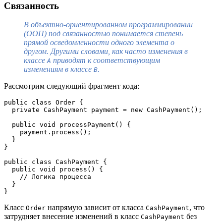
Связанность
В объектно-ориентированном программировании
(ООП) под связанностью понимается степень
прямой осведомленности одного элемента о
другом. Другими словами, как часто изменения в
классе
приводят к соответствующим
A
изменениям в классе
.
B
Рассмотрим следующий фрагмент кода:
public class Order {
  private CashPayment payment = new CashPayment();
  public void processPayment() {
    payment.process();
  }
}
public class CashPayment {
  public void process() {
    // Логика процесса
  }
}
Класс
напрямую зависит от класса
, что
Order
CashPayment
затрудняет внесение изменений в класс
без
CashPayment