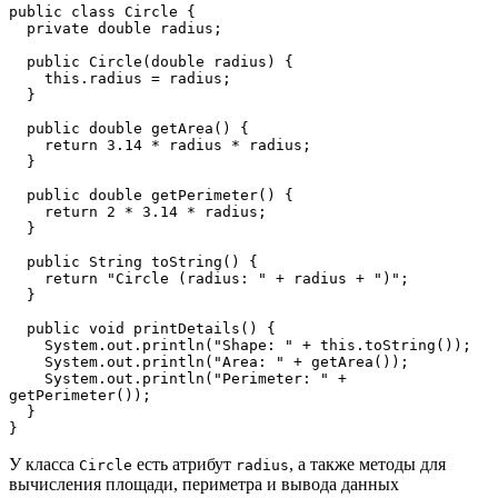
public class Circle {
  private double radius;
  public Circle(double radius) {
    this.radius = radius;
  }
  public double getArea() {
    return 3.14 * radius * radius;
  }
  public double getPerimeter() {
    return 2 * 3.14 * radius;
  }
  public String toString() {
    return "Circle (radius: " + radius + ")";
  }
  public void printDetails() {
    System.out.println("Shape: " + this.toString());
    System.out.println("Area: " + getArea());
    System.out.println("Perimeter: " + 
getPerimeter());
  }
}
У класса
есть атрибут
, а также методы для
Circle
radius
вычисления площади, периметра и вывода данных