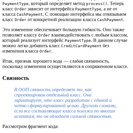
, который определяет метод
. Теперь
PaymentType
process()
класс
зависит от интерфейса
, а не от
Order
PaymentType
класса
. С помощью интерфейса мы отвязываем
CashPayment
класс
от конкретной реализации класса
.
Order
CashPayment
Это изменение обеспечивает большую гибкость. Оно также
позволяет классу
взаимодействовать с любым классом,
Order
который реализует интерфейс
. В данном случае
PaymentType
можно легко добавить класс
без
CreditCardPayment
изменения класса
.
Order
Итак, признак хорошего кода — слабая связанность,
поскольку изменения осуществляются в сопряженном классе.
Связность
В ООП связность определяет то, как
спроектирован отдельный класс. Она
гарантирует, что класс разработан с единой и
четко сформулированной целью. Другими словами,
если все составляющие класса похожи по многим
аспектам, то он обладает сильной связностью.
Рассмотрим фрагмент кода: