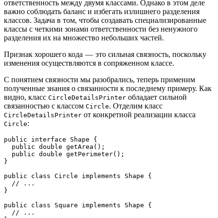
ответственность между двумя классами. Однако в этом деле
важно соблюдать баланс и избегать излишнего разделения
классов. Задача в том, чтобы создавать специализированные
классы с четкими зонами ответственности без ненужного
разделения их на множество небольших частей.
Признак хорошего кода — это сильная связность, поскольку
изменения осуществляются в сопряженном классе.
С понятием связности мы разобрались, теперь применим
полученные знания о связанности к последнему примеру. Как
видно, класс
обладает сильной
CircleDetailsPrinter
связанностью с классом
. Отделим класс
Circle
от конкретной реализации класса
CircleDetailsPrinter
:
Circle
public interface Shape {
  public double getArea();
  public double getPerimeter();
}
public class Circle implements Shape {
  // ...
}
public class Square implements Shape {
  // ...