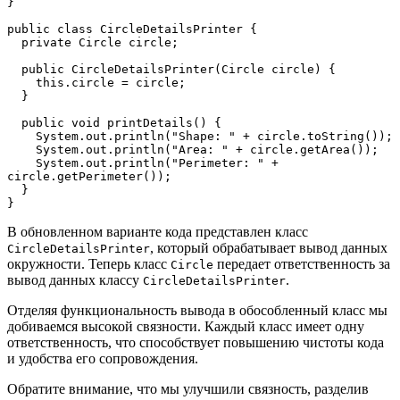
}
public class CircleDetailsPrinter {
  private Circle circle;
  public CircleDetailsPrinter(Circle circle) {
    this.circle = circle;
  }
  public void printDetails() {
    System.out.println("Shape: " + circle.toString());
    System.out.println("Area: " + circle.getArea());
    System.out.println("Perimeter: " + 
circle.getPerimeter());
  }
}
В обновленном варианте кода представлен класс
, который обрабатывает вывод данных
CircleDetailsPrinter
окружности. Теперь класс
передает ответственность за
Circle
вывод данных классу
.
CircleDetailsPrinter
Отделяя функциональность вывода в обособленный класс мы
добиваемся высокой связности. Каждый класс имеет одну
ответственность, что способствует повышению чистоты кода
и удобства его сопровождения.
Обратите внимание, что мы улучшили связность, разделив