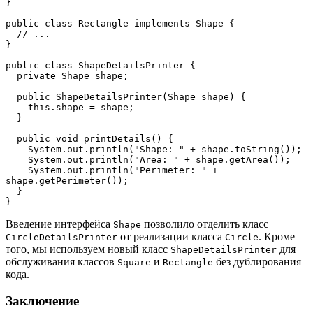
}
public class Rectangle implements Shape {
  // ...
}
public class ShapeDetailsPrinter {
  private Shape shape;
  public ShapeDetailsPrinter(Shape shape) {
    this.shape = shape;
  }
  public void printDetails() {
    System.out.println("Shape: " + shape.toString());
    System.out.println("Area: " + shape.getArea());
    System.out.println("Perimeter: " + 
shape.getPerimeter());
  }
}
Введение интерфейса
позволило отделить класс
Shape
от реализации класса
. Кроме
CircleDetailsPrinter
Circle
того, мы используем новый класс
для
ShapeDetailsPrinter
обслуживания классов
и
без дублирования
Square
Rectangle
кода.
Заключение