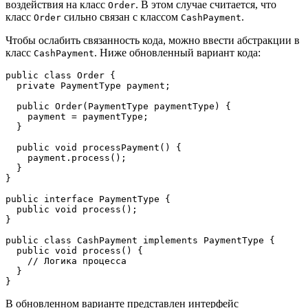
воздействия на класс
. В этом случае считается, что
Order
класс
сильно связан с классом
.
Order
CashPayment
Чтобы ослабить связанность кода, можно ввести абстракции в
класс
. Ниже обновленный вариант кода:
CashPayment
public class Order {
  private PaymentType payment;
  public Order(PaymentType paymentType) {
    payment = paymentType;
  }
  public void processPayment() {
    payment.process();
  }
}
public interface PaymentType {
  public void process();
}
public class CashPayment implements PaymentType {
  public void process() {
    // Логика процесса 
  }
}
В обновленном варианте представлен интерфейс