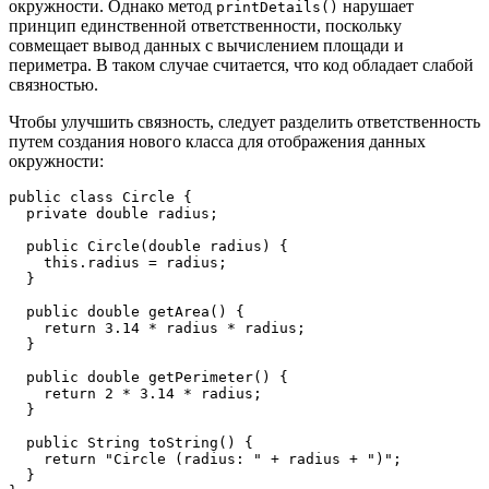
окружности. Однако метод
нарушает
printDetails()
принцип единственной ответственности, поскольку
совмещает вывод данных с вычислением площади и
периметра. В таком случае считается, что код обладает слабой
связностью.
Чтобы улучшить связность, следует разделить ответственность
путем создания нового класса для отображения данных
окружности:
public class Circle {
  private double radius;
  public Circle(double radius) {
    this.radius = radius;
  }
  public double getArea() {
    return 3.14 * radius * radius;
  }
  public double getPerimeter() {
    return 2 * 3.14 * radius;
  }
  public String toString() {
    return "Circle (radius: " + radius + ")";
  }