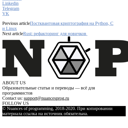
Linkedin
Telegram
VK
Previous article
Постквантовая криптография на Python, C
и Linux
Next article
Rust: рефакторинг для новичков
ABOUT US
Образовательные статьи и переводы — всё для
программистов
Contact us:
support@nuancesprog.ru
FOLLOW US
© Nuances of programming, 2018-2020. При копировании
материала ссылка на источник обязательна.