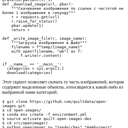
def _download_image(url, pbar):

    """Скачивание изображения по ссылке с частотой не 
более 1 изображения в секунду"""

    r = requests.get(url)

    r.raise_for_status()

    pbar.update(1)

    return r

def _write_image_file(r, image_name):

    """Загрузка изображения в файл"""

    filename = f"temp/{image_name}"

    with open(filename, "wb") as f:

        f.write(r.content)        

if __name__ == '__main__':

  categories = sys.argv[1:]

  download(categories)
Этот скрипт позволяет скачать ту часть изображений, которая
содержит выделенные объекты, относящиеся к какой-либо из
выбранной нами категорий:
$ git clone https://github.com/quiltdata/open-
images.git

$ cd open-images/

$ conda env create -f environment.yml

$ source activate quilt-open-images-dev

$ cd src/openimager/

$ python openimager.py "Sandwiches" "Hamburgers"