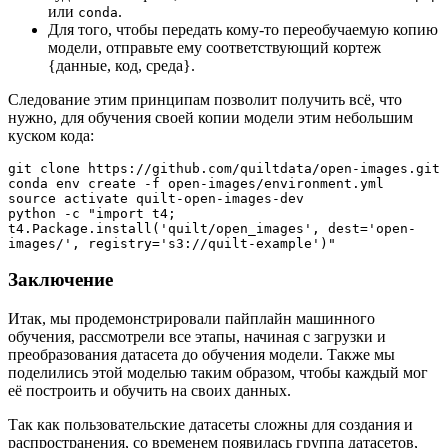
или
.
conda
Для того, чтобы передать кому-то переобучаемую копию
модели, отправьте ему соответствующий кортеж
{данные, код, среда}.
Следование этим принципам позволит получить всё, что
нужно, для обучения своей копии модели этим небольшим
куском кода:
git clone https://github.com/quiltdata/open-images.git

conda env create -f open-images/environment.yml

source activate quilt-open-images-dev

python -c "import t4; 
t4.Package.install('quilt/open_images', dest='open-
images/', registry='s3://quilt-example')"
Заключение
Итак, мы продемонстрировали пайплайн машинного
обучения, рассмотрели все этапы, начиная с загрузки и
преобразования датасета до обучения модели. Также мы
поделились этой моделью таким образом, чтобы каждый мог
её построить и обучить на своих данных.
Так как пользовательские датасеты сложны для создания и
распространения, со временем появилась группа датасетов,