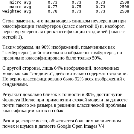
   micro avg       0.73      0.73      0.73      2508

   macro avg       0.77      0.75      0.73      2508

weighted avg       0.78      0.73      0.73      2508
Стоит заметить, что наша модель слишком неуверенная при
классификации гамбургеров (класс с меткой 0) и, наоборот,
чересчур уверенная при классификации сэндвичей (класс с
меткой 1).
Таким образом, на 90% изображений, помеченных как
“гамбургеры”, действительно изображены гамбургеры, но
правильно классифицировано было только 59%.
С другой стороны, лишь 64% изображений, помеченных
моделью как “сэндвичи”, действительно содержат сэндвичи.
Но верно классифицировано было 92% всех изображений с
сэндвичами.
Результат довольно близок к точности в 80%, достигнутой
Франсуа Шолле при применении схожей модели на датасете
почти такого же размера в решении классической проблемы
классификации котов и собак.
Разница, скорее всего, объясняется большим количеством
помех и шумов в датасете Google Open Images V4.