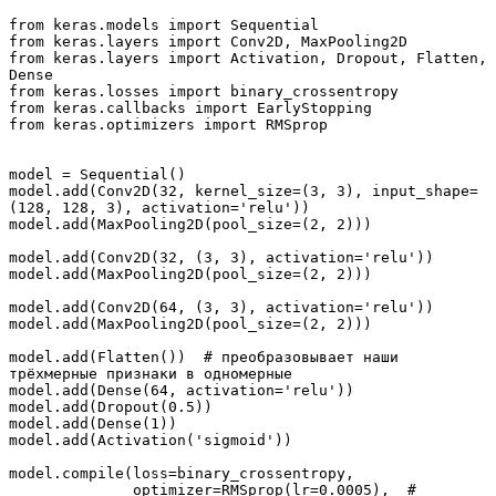
from keras.models import Sequential

from keras.layers import Conv2D, MaxPooling2D

from keras.layers import Activation, Dropout, Flatten, 
Dense

from keras.losses import binary_crossentropy

from keras.callbacks import EarlyStopping

from keras.optimizers import RMSprop

model = Sequential()

model.add(Conv2D(32, kernel_size=(3, 3), input_shape=
(128, 128, 3), activation='relu'))

model.add(MaxPooling2D(pool_size=(2, 2)))

model.add(Conv2D(32, (3, 3), activation='relu'))

model.add(MaxPooling2D(pool_size=(2, 2)))

model.add(Conv2D(64, (3, 3), activation='relu'))

model.add(MaxPooling2D(pool_size=(2, 2)))

model.add(Flatten())  # преобразовывает наши 
трёхмерные признаки в одномерные

model.add(Dense(64, activation='relu'))

model.add(Dropout(0.5))

model.add(Dense(1))

model.add(Activation('sigmoid'))

model.compile(loss=binary_crossentropy,

              optimizer=RMSprop(lr=0.0005),  # 