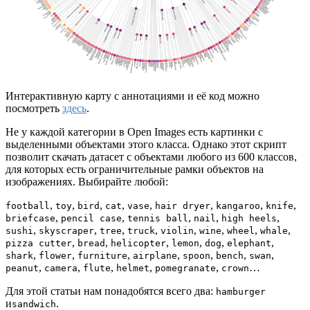
Интерактивную карту с аннотациями и её код можно
посмотреть
здесь
.
Не у каждой категории в Open Images есть картинки с
выделенными объектами этого класса. Однако этот скрипт
позволит скачать датасет с объектами любого из 600 классов,
для которых есть ограничительные рамки объектов на
изображениях. Выбирайте любой:
,
,
,
,
,
,
,
,
football
toy
bird
cat
vase
hair dryer
kangaroo
knife
,
,
,
,
,
briefcase
pencil case
tennis ball
nail
high heels
,
,
,
,
,
,
,
,
sushi
skyscraper
tree
truck
violin
wine
wheel
whale
,
,
,
,
,
,
pizza cutter
bread
helicopter
lemon
dog
elephant
,
,
,
,
,
,
,
shark
flower
furniture
airplane
spoon
bench
swan
,
,
,
,
,
…
peanut
camera
flute
helmet
pomegranate
crown
Для этой статьи нам понадобятся всего два:
hamburger
и
.
sandwich