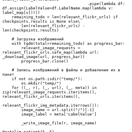
                                    .pipe(lambda df: 
df.assign(LabelValue=df.LabelName.map(lambda v: 
label_map[v]))))

    remaining_todo = len(relevant_flickr_urls) if 
checkpoints.results is None else\

        len(relevant_flickr_urls) - 
len(checkpoints.results)

    # Загрузка изображений

    with tqdm(total=remaining_todo) as progress_bar:

        relevant_image_requests = 
relevant_flickr_urls.safe_map(lambda url: 
_download_image(url, progress_bar))

        progress_bar.close()

    # Запись изображений в файлы и добавление их в 
пакет

    if not os.path.isdir("temp/"):

        os.mkdir("temp/")

    for ((_, r), (_, url), (_, meta)) in 
zip(relevant_image_requests.iteritems(), 
relevant_flickr_urls.iteritems(),

relevant_flickr_img_metadata.iterrows()):

        image_name = url.split("/")[-1]

        image_label = meta['LabelValue']

        _write_image_file(r, image_name)

@ratelim.patient(5, 5)
