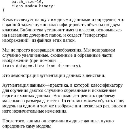
    batch_size=16,

    class_mode='binary'

)
Keras исследует папку с входными данными и определит, что
в данной задаче нужно классифицировать объекты по двум
классам. Библиотека установит имена классов, основываясь
на названиях дочерних папок, и создаст “генераторы
изображений” из файлов этих папок.
Мы не просто возвращаем изображения. Мы возвращаем
случайно увеличенные, скошенные и обрезанные части
изображений (при помощи
).
train_datagen.flow_from_directory
Это демонстрация аугментации данных в действии.
Аугментация данных — практика, в которой классификатору
для обучения даются случайно обрезанные и искажённые
версии входных данных. Это помогает решить проблему
маленького размера датасета. То есть мы можем обучать нашу
модель на одном и том же изображении несколько раз, внося в
него незначительные изменения.
После того, как мы определили входные данные, нужно
определить саму модель: