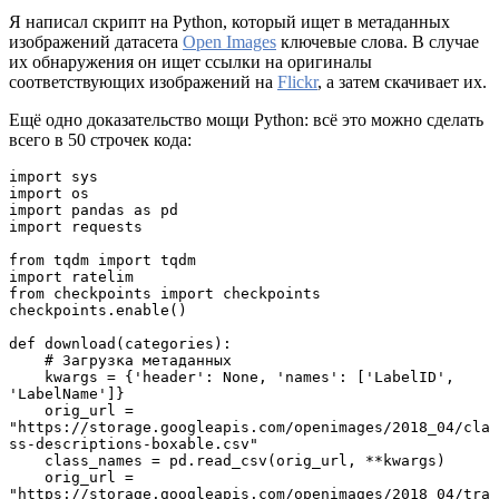
Я написал скрипт на Python, который ищет в метаданных
изображений датасета
Open Images
ключевые слова. В случае
их обнаружения он ищет ссылки на оригиналы
соответствующих изображений на
Flickr
, а затем скачивает их.
Ещё одно доказательство мощи Python: всё это можно сделать
всего в 50 строчек кода:
import sys

import os

import pandas as pd

import requests

from tqdm import tqdm

import ratelim

from checkpoints import checkpoints

checkpoints.enable()

def download(categories):

    # Загрузка метаданных

    kwargs = {'header': None, 'names': ['LabelID', 
'LabelName']}

    orig_url = 
"https://storage.googleapis.com/openimages/2018_04/cla
ss-descriptions-boxable.csv"

    class_names = pd.read_csv(orig_url, **kwargs)

    orig_url = 
"https://storage.googleapis.com/openimages/2018_04/tra