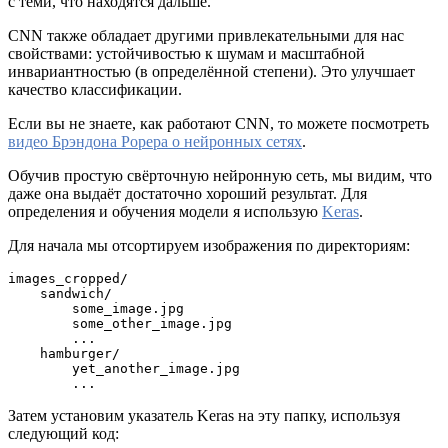
с теми, что находятся дальше.
CNN также обладает другими привлекательными для нас
свойствами: устойчивостью к шумам и масштабной
инвариантностью (в определённой степени). Это улучшает
качество классификации.
Если вы не знаете, как работают CNN, то можете посмотреть
видео Брэндона Рорера о нейронных сетях
.
Обучив простую свёрточную нейронную сеть, мы видим, что
даже она выдаёт достаточно хороший результат. Для
определения и обучения модели я использую
Keras
.
Для начала мы отсортируем изображения по директориям:
images_cropped/

    sandwich/

        some_image.jpg

        some_other_image.jpg

        ...

    hamburger/

        yet_another_image.jpg

        ...
Затем установим указатель Keras на эту папку, используя
следующий код: