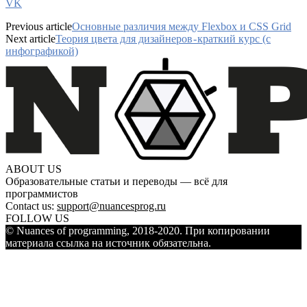
VK
Previous article
Основные различия между Flexbox и CSS Grid
Next article
Теория цвета для дизайнеров - краткий курс (с
инфографикой)
ABOUT US
Образовательные статьи и переводы — всё для
программистов
Contact us:
support@nuancesprog.ru
FOLLOW US
© Nuances of programming, 2018-2020. При копировании
материала ссылка на источник обязательна.