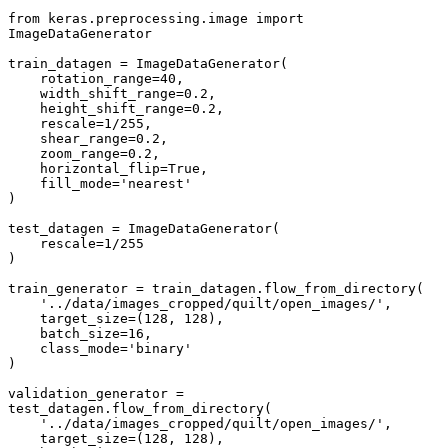
from keras.preprocessing.image import 
ImageDataGenerator

train_datagen = ImageDataGenerator(

    rotation_range=40,

    width_shift_range=0.2,

    height_shift_range=0.2,

    rescale=1/255,

    shear_range=0.2,

    zoom_range=0.2,

    horizontal_flip=True,

    fill_mode='nearest'

)

test_datagen = ImageDataGenerator(

    rescale=1/255

)

train_generator = train_datagen.flow_from_directory(

    '../data/images_cropped/quilt/open_images/',

    target_size=(128, 128),

    batch_size=16,

    class_mode='binary'

)

validation_generator = 
test_datagen.flow_from_directory(

    '../data/images_cropped/quilt/open_images/',

    target_size=(128, 128),
