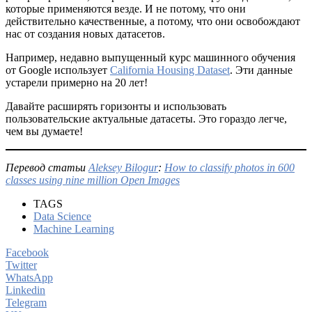
которые применяются везде. И не потому, что они
действительно качественные, а потому, что они освобождают
нас от создания новых датасетов.
Например, недавно выпущенный курс машинного обучения
от Google использует
California Housing Dataset
. Эти данные
устарели примерно на 20 лет!
Давайте расширять горизонты и использовать
пользовательские актуальные датасеты. Это гораздо легче,
чем вы думаете!
Перевод статьи
Aleksey Bilogur
:
How to classify photos in 600
classes using nine million Open Images
TAGS
Data Science
Machine Learning
Facebook
Twitter
WhatsApp
Linkedin
Telegram