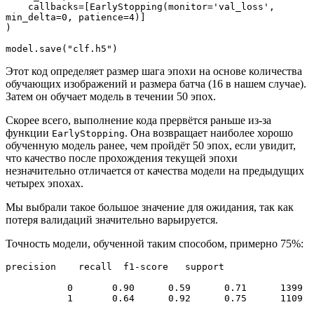
    callbacks=[EarlyStopping(monitor='val_loss', 
min_delta=0, patience=4)]

) 

model.save("clf.h5")
Этот код определяет размер шага эпохи на основе количества
обучающих изображений и размера батча (16 в нашем случае).
Затем он обучает модель в течении 50 эпох.
Скорее всего, выполнение кода прервётся раньше из-за
функции
. Она возвращает наиболее хорошо
EarlyStopping
обученную модель ранее, чем пройдёт 50 эпох, если увидит,
что качество после прохождения текущей эпохи
незначительно отличается от качества модели на предыдущих
четырех эпохах.
Мы выбрали такое большое значение для ожидания, так как
потеря валидаций значительно варьируется.
Точность модели, обученной таким способом, примерно 75%:
precision    recall  f1-score   support

           0       0.90      0.59      0.71      1399

           1       0.64      0.92      0.75      1109
