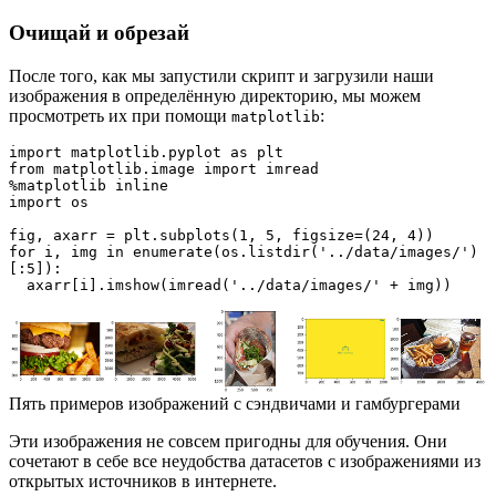
Очищай и обрезай
После того, как мы запустили скрипт и загрузили наши
изображения в определённую директорию, мы можем
просмотреть их при помощи
:
matplotlib
import matplotlib.pyplot as plt

from matplotlib.image import imread

%matplotlib inline

import os

fig, axarr = plt.subplots(1, 5, figsize=(24, 4))

for i, img in enumerate(os.listdir('../data/images/')
[:5]):

  axarr[i].imshow(imread('../data/images/' + img))
Пять примеров изображений с сэндвичами и гамбургерами
Эти изображения не совсем пригодны для обучения. Они
сочетают в себе все неудобства датасетов с изображениями из
открытых источников в интернете.