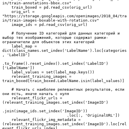
in/train-annotations-bbox.csv"

    train_boxed = pd.read_csv(orig_url)

    orig_url = 
"https://storage.googleapis.com/openimages/2018_04/tra
in/train-images-boxable-with-rotation.csv"

    image_ids = pd.read_csv(orig_url)

    # Получение ID категорий для данных категорий и 
выбор тех изображений, которые содержат рамки-
ограничители для объектов этих категорий

    label_map = 
dict(class_names.set_index('LabelName').loc[categories
, 'LabelID']

.to_frame().reset_index().set_index('LabelID')
['LabelName'])

    label_values = set(label_map.keys())

    relevant_training_images = 
train_boxed[train_boxed.LabelName.isin(label_values)]

    # Начать с наиболее релевантных результатов, если 
они есть, иначе начать с нуля

    relevant_flickr_urls = 
(relevant_training_images.set_index('ImageID')

.join(image_ids.set_index('ImageID'))

                            .loc[:, 'OriginalURL'])

    relevant_flickr_img_metadata = 
(relevant_training_images.set_index('ImageID').loc[rel
evant_flickr_urls.index]
