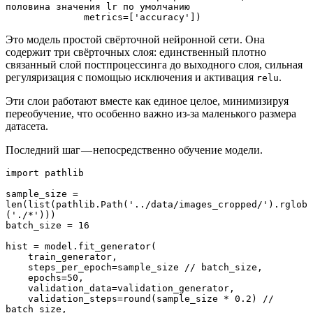
половина значения lr по умолчанию

              metrics=['accuracy'])
Это модель простой свёрточной нейронной сети. Она
содержит три свёрточных слоя: единственный плотно
связанный слой постпроцессинга до выходного слоя, сильная
регуляризация с помощью исключения и активация
.
relu
Эти слои работают вместе как единое целое, минимизируя
переобучение, что особенно важно из-за маленького размера
датасета.
Последний шаг — непосредственно обучение модели.
import pathlib

sample_size = 
len(list(pathlib.Path('../data/images_cropped/').rglob
('./*')))

batch_size = 16

hist = model.fit_generator( 

    train_generator, 

    steps_per_epoch=sample_size // batch_size, 

    epochs=50,

    validation_data=validation_generator, 

    validation_steps=round(sample_size * 0.2) // 
batch_size, 
