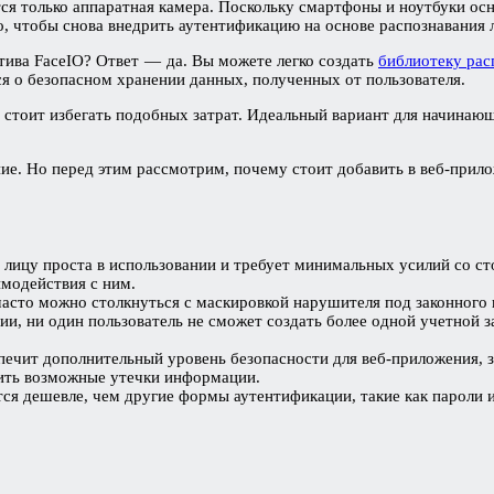
ется только аппаратная камера. Поскольку смартфоны и ноутбуки 
о, чтобы снова внедрить аутентификацию на основе распознавания 
атива FaceIO? Ответ — да. Вы можете легко создать
библиотеку рас
ся о безопасном хранении данных, полученных от пользователя.
о стоит избегать подобных затрат. Идеальный вариант для начинаю
ние. Но перед этим рассмотрим, почему стоит добавить в веб-прил
лицу проста в использовании и требует минимальных усилий со сто
имодействия с ним.
часто можно столкнуться с маскировкой нарушителя под законного 
и, ни один пользователь не сможет создать более одной учетной 
ечит дополнительный уровень безопасности для веб-приложения, з
ить возможные утечки информации.
ся дешевле, чем другие формы аутентификации, такие как пароли 