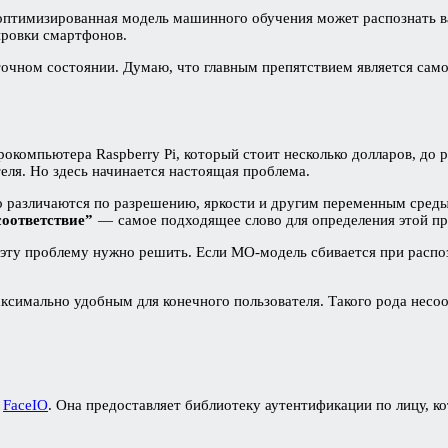
 оптимизированная модель машинного обучения может распознать в
ировки смартфонов.
точном состоянии. Думаю, что главным препятствием является сам
компьютера Raspberry Pi, который стоит несколько долларов, до 
еля. Но здесь начинается настоящая проблема.
 различаются по разрешению, яркости и другим переменным среды
соответствие”
— самое подходящее слово для определения этой п
 эту проблему нужно решить. Если МО-модель сбивается при распоз
максимально удобным для конечного пользователя. Такого рода не
а
FaceIO
. Она предоставляет библиотеку аутентификации по лицу, 