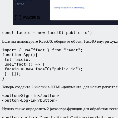
const faceio = new faceIO('public-id')
Если вы используете ReactJS, оберните объект FaceIO внутри хук
import { useEffect } from "react";
function App(){
 let faceio;
 useEffect(() => {
 faceio = new faceIO("public-id");
 }, []);
}
Теперь создайте 2 кнопки в HTML-документе: для новых регистрац
<button>Sign-in</button>
<button>Log-in</button>
Нужно также определить 2 javascript-функции для обработки всего
<button onclick="handleSignIn">Sign-in</button>