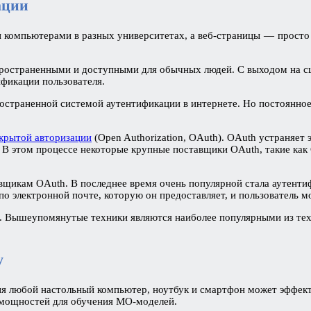
ации
и компьютерами в разных университетах, а веб-страницы — просто 
пространенными и доступными для обычных людей. С выходом на сц
ификации пользователя.
ространенной системой аутентификации в интернете. Но постоянно
крытой авторизации
(Open Authorization, OAuth). OAuth устраняет 
В этом процессе некоторые крупные поставщики OAuth, такие как Go
вщикам OAuth. В последнее время очень популярной стала аутентиф
по электронной почте, которую он предоставляет, и пользователь м
и. Вышеупомянутые техники являются наиболее популярными из тех
у
дня любой настольный компьютер, ноутбук и смартфон может эффе
х мощностей для обучения МО-моделей.