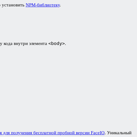
о установить
NPM-библиотеку
.
<body>
ку кода внутри элемента
.
я для получения бесплатной пробной версии FaceIO
. Уникальный