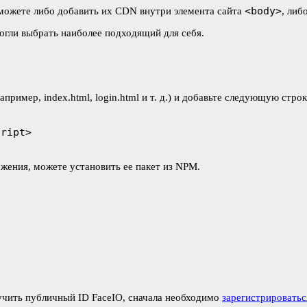
<body>
ы можете либо добавить их CDN внутри элемента сайта
, либ
огли выбрать наиболее подходящий для себя.
ример, index.html, login.html и т. д.) и добавьте следующую стро
cript>
ожения, можете установить ее пакет из NPM.
учить публичный ID FaceIO, сначала необходимо
зарегистрироватьс