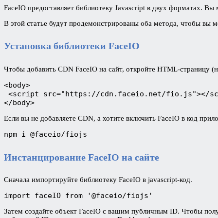
FaceIO предоставляет библиотеку Javascript в двух форматах. В
В этой статье будут продемонстрированы оба метода, чтобы вы м
Установка библиотеки FaceIO
Чтобы добавить CDN FaceIO на сайт, откройте HTML-страницу (нап
<body>
 <script src="https://cdn.faceio.net/fio.js"></s
</body>
Если вы не добавляете CDN, а хотите включить FaceIO в код прил
npm i @faceio/fiojs
Инстанцирование FaceIO на сайте
Сначала импортируйте библиотеку FaceIO в javascript-код.
import faceIO from '@faceio/fiojs'
Затем создайте объект FaceIO с вашим публичным ID. Чтобы пол