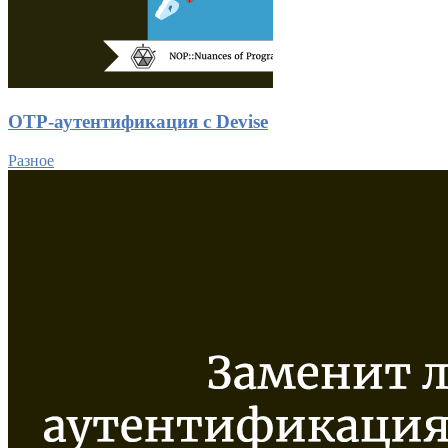
OTP-аутентификация c Devise
Разное