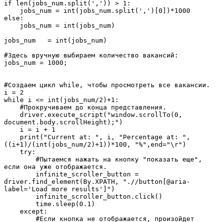
if len(jobs_num.split(',')) > 1:
    jobs_num = int(jobs_num.split(',')[0])*1000
else:
    jobs_num = int(jobs_num)
jobs_num   = int(jobs_num)
#Здесь вручную выбираем количество вакансий:
jobs_num = 1000;
#Создаем цикл while, чтобы просмотреть все вакансии.
i = 2
while i <= int(jobs_num/2)+1:
    #Прокручиваем до конца представления.
    driver.execute_script("window.scrollTo(0, 
document.body.scrollHeight);")
    i = i + 1
    print("Current at: ", i, "Percentage at: ", 
((i+1)/(int(jobs_num/2)+1))*100, "%",end="\r")
    try:
        #Пытаемся нажать на кнопку "показать еще", 
если она уже отображается.
        infinite_scroller_button = 
driver.find_element(By.XPATH, ".//button[@aria-
label='Load more results']")
        infinite_scroller_button.click()
        time.sleep(0.1)
    except:
        #Если кнопка не отображается, произойдет 