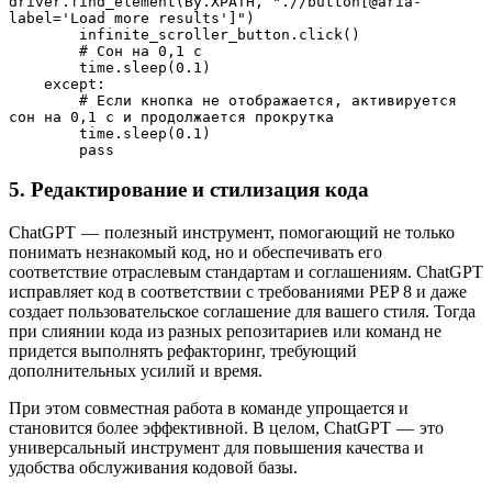
driver.find_element(By.XPATH, ".//button[@aria-
label='Load more results']")
        infinite_scroller_button.click()
        # Сон на 0,1 с
        time.sleep(0.1)
    except:
        # Если кнопка не отображается, активируется 
сон на 0,1 с и продолжается прокрутка
        time.sleep(0.1)
        pass
5. Редактирование и стилизация кода
ChatGPT — полезный инструмент, помогающий не только
понимать незнакомый код, но и обеспечивать его
соответствие отраслевым стандартам и соглашениям. ChatGPT
исправляет код в соответствии с требованиями PEP 8 и даже
создает пользовательское соглашение для вашего стиля. Тогда
при слиянии кода из разных репозитариев или команд не
придется выполнять рефакторинг, требующий
дополнительных усилий и время.
При этом совместная работа в команде упрощается и
становится более эффективной. В целом, ChatGPT — это
универсальный инструмент для повышения качества и
удобства обслуживания кодовой базы.