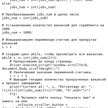
else:
    jobs_num = int(jobs_num)
# Преобразовываем jobs_num в целое число
jobs_num = int(jobs_num)
# Устанавливаем количество вакансий для скрейпинга на 
1000
jobs_num = 1000;
# Инициализируем переменную-счетчик для прокрутки 
вакансий
i = 2
# Создаем цикл while, чтобы просмотреть все вакансии.
while i <= int(jobs_num/2)+1:
    # Прокручиваем до конца страницы.
    driver.execute_script("window.scrollTo(0, 
document.body.scrollHeight);")
    # Увеличиваем значение переменной-счетчика.
    i = i + 1
    # Выводим текущее количество прокрученных вакансий 
и процент завершения.
    print("Current at: ", i, "Percentage at: ", 
((i+1)/(int(jobs_num/2)+1))*100, "%",end="\r")
    try:
        # Пытаемся найти кнопку "показать еще" и 
нажать на нее.
        infinite_scroller_button = 