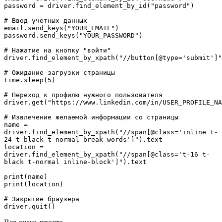
password = driver.find_element_by_id("password")
# Ввод учетных данных
email.send_keys("YOUR_EMAIL")
password.send_keys("YOUR_PASSWORD")
# Нажатие на кнопку "войти"
driver.find_element_by_xpath("//button[@type='submit']"
# Ожидание загрузки страницы
time.sleep(5)
# Переход к профилю нужного пользователя
driver.get("https://www.linkedin.com/in/USER_PROFILE_NA
# Извлечение желаемой информации со страницы
name = 
driver.find_element_by_xpath("//span[@class='inline t-
24 t-black t-normal break-words']").text
location = 
driver.find_element_by_xpath("//span[@class='t-16 t-
black t-normal inline-block']").text
print(name)
print(location)
# Закрытие браузера
driver.quit()