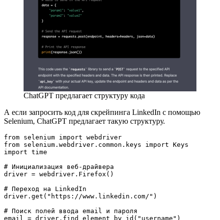
ChatGPT предлагает структуру кода
А если запросить код для скрейпинга LinkedIn с помощью
Selenium, ChatGPT предлагает такую структуру.
from selenium import webdriver
from selenium.webdriver.common.keys import Keys
import time
# Инициализация веб-драйвера
driver = webdriver.Firefox()
# Переход на LinkedIn
driver.get("https://www.linkedin.com/")
# Поиск полей ввода email и пароля
email = driver.find_element_by_id("username")