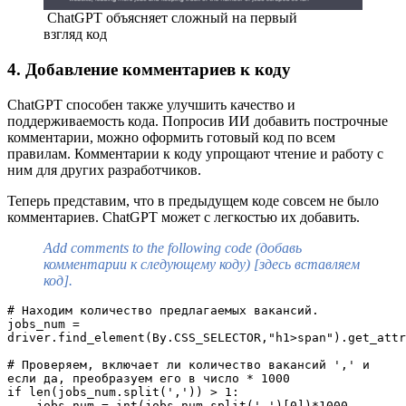
ChatGPT объясняет сложный на первый
взгляд код
4. Добавление комментариев к коду
ChatGPT способен также улучшить качество и
поддерживаемость кода. Попросив ИИ добавить построчные
комментарии, можно оформить готовый код по всем
правилам. Комментарии к коду упрощают чтение и работу с
ним для других разработчиков.
Теперь представим, что в предыдущем коде совсем не было
комментариев. ChatGPT может с легкостью их добавить.
Add comments to the following code (добавь
комментарии к следующему коду) [здесь вставляем
код].
# Находим количество предлагаемых вакансий.
jobs_num = 
driver.find_element(By.CSS_SELECTOR,"h1>span").get_attr
# Проверяем, включает ли количество вакансий ',' и 
если да, преобразуем его в число * 1000
if len(jobs_num.split(',')) > 1:
    jobs_num = int(jobs_num.split(',')[0])*1000