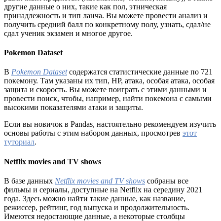
другие данные о них, такие как пол, этническая
принадлежность и тип ланча. Вы можете провести анализ и
получить средний балл по конкретному полу, узнать, сдал/не
сдал ученик экзамен и многое другое.
Pokemon Dataset
В
Pokemon Dataset
содержатся статистические данные по 721
покемону. Там указаны их тип, HP, атака, особая атака, особая
защита и скорость. Вы можете поиграть с этими данными и
провести поиск, чтобы, например, найти покемона с самыми
высокими показателями атаки и защиты.
Если вы новичок в Pandas, настоятельно рекомендуем изучить
основы работы с этим набором данных, просмотрев
этот
туториал
.
Netflix movies and TV shows
В базе данных
Netflix movies and TV shows
собраны все
фильмы и сериалы, доступные на Netflix на середину 2021
года. Здесь можно найти такие данные, как название,
режиссер, рейтинг, год выпуска и продолжительность.
Имеются недостающие данные, а некоторые столбцы