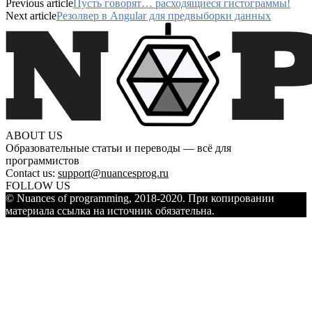
Previous article
Пусть говорят… расходящиеся гистограммы!
Next article
Резолвер в Angular для предвыборки данных
ABOUT US
Образовательные статьи и переводы — всё для
программистов
Contact us:
support@nuancesprog.ru
FOLLOW US
© Nuances of programming, 2018-2020. При копировании
материала ссылка на источник обязательна.