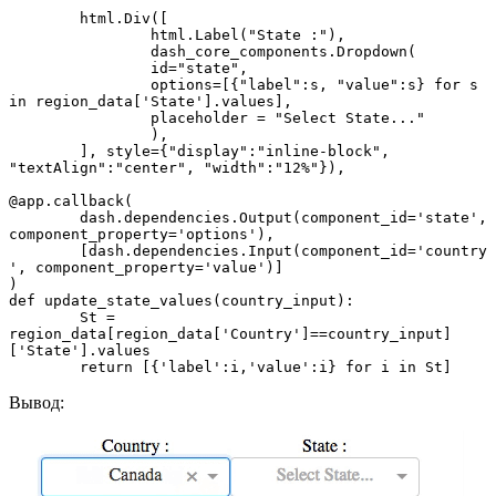
    	html.Div([

        	html.Label("State :"),

        	dash_core_components.Dropdown(

            	id="state",

            	options=[{"label":s, "value":s} for s 
in region_data['State'].values],

            	placeholder = "Select State..."

        	),

    	], style={"display":"inline-block", 
"textAlign":"center", "width":"12%"}),

@app.callback(

	dash.dependencies.Output(component_id='state', 
component_property='options'),

	[dash.dependencies.Input(component_id='country
', component_property='value')]

)

def update_state_values(country_input):

	St = 
region_data[region_data['Country']==country_input]
['State'].values

	return [{'label':i,'value':i} for i in St]
Вывод: