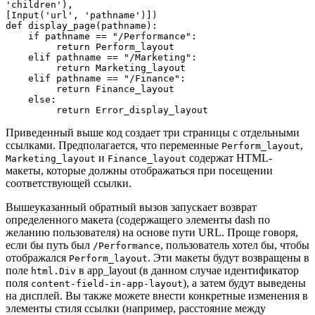
'children'),

[Input('url', 'pathname')])

def display_page(pathname):

    if pathname == "/Performance":

   	 return Perform_layout

    elif pathname == "/Marketing":

   	 return Marketing_layout

    elif pathname == "/Finance":

   	 return Finance_layout

    else:

   	 return Error_display_layout
Приведенный выше код создает три страницы с отдельными
ссылками. Предполагается, что переменные
,
Perform_layout
и
содержат HTML-
Marketing_layout
Finance_layout
макеты, которые должны отображаться при посещении
соответствующей ссылки.
Вышеуказанный обратный вызов запускает возврат
определенного макета (содержащего элементы dash по
желанию пользователя) на основе пути URL. Проще говоря,
если бы путь был
, пользователь хотел бы, чтобы
/Performance
отображался
. Эти макеты будут возвращены в
Perform_layout
поле
в app_layout (в данном случае идентификатор
html.Div
поля
), а затем будут выведены
content-field-in-app-layout
на дисплей. Вы также можете внести конкретные изменения в
элементы стиля ссылки (например, расстояние между