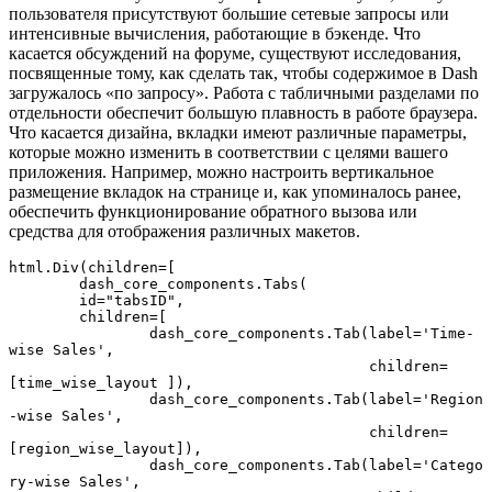
пользователя присутствуют большие сетевые запросы или
интенсивные вычисления, работающие в бэкенде. Что
касается обсуждений на форуме, существуют исследования,
посвященные тому, как сделать так, чтобы содержимое в Dash
загружалось «по запросу». Работа с табличными разделами по
отдельности обеспечит большую плавность в работе браузера.
Что касается дизайна, вкладки имеют различные параметры,
которые можно изменить в соответствии с целями вашего
приложения. Например, можно настроить вертикальное
размещение вкладок на странице и, как упоминалось ранее,
обеспечить функционирование обратного вызова или
средства для отображения различных макетов.
html.Div(children=[

	dash_core_components.Tabs(

    	id="tabsID",

    	children=[

		dash_core_components.Tab(label='Time-
wise Sales', 

					 children=
[time_wise_layout ]),	

		dash_core_components.Tab(label='Region
-wise Sales', 

					 children=
[region_wise_layout]),

		dash_core_components.Tab(label='Catego
ry-wise Sales', 
