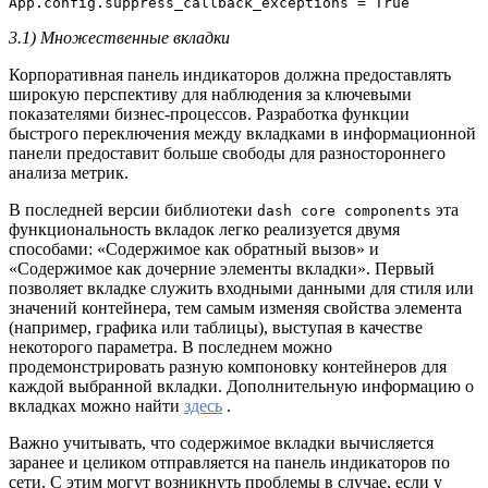
App.config.suppress_callback_exceptions = True
3.1) Множественные вкладки
Корпоративная панель индикаторов должна предоставлять
широкую перспективу для наблюдения за ключевыми
показателями бизнес-процессов. Разработка функции
быстрого переключения между вкладками в информационной
панели предоставит больше свободы для разностороннего
анализа метрик.
В последней версии библиотеки
эта
dash core components
функциональность вкладок легко реализуется двумя
способами: «Содержимое как обратный вызов» и
«Содержимое как дочерние элементы вкладки». Первый
позволяет вкладке служить входными данными для стиля или
значений контейнера, тем самым изменяя свойства элемента
(например, графика или таблицы), выступая в качестве
некоторого параметра. В последнем можно
продемонстрировать разную компоновку контейнеров для
каждой выбранной вкладки. Дополнительную информацию о
вкладках можно найти
здесь
.
Важно учитывать, что содержимое вкладки вычисляется
заранее и целиком отправляется на панель индикаторов по
сети. С этим могут возникнуть проблемы в случае, если у