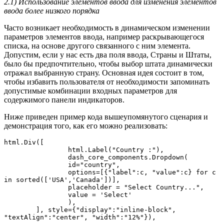
2.1) Использование элементов ввода для изменения элементов
ввода более низкого порядка
Часто возникает необходимость в динамическом изменении
параметров элементов ввода, например раскрывающегося
списка, на основе другого связанного с ним элемента.
Допустим, если у нас есть два поля ввода, Страны и Штаты,
было бы предпочтительно, чтобы выбор штата динамически
отражал выбранную страну. Основная идея состоит в том,
чтобы избавить пользователя от необходимости запоминать
допустимые комбинации входных параметров для
содержимого панели индикаторов.
Ниже приведен пример кода вышеупомянутого сценария и
демонстрация того, как его можно реализовать:
html.Div([

        	html.Label("Country :"),

        	dash_core_components.Dropdown(

            	id="country",

            	options=[{"label":c, "value":c} for c 
in sorted(['USA','Canada'])],

            	placeholder = "Select Country...",

            	value = 'Select'

        	),

    	], style={"display":"inline-block", 
"textAlign":"center", "width":"12%"}),
