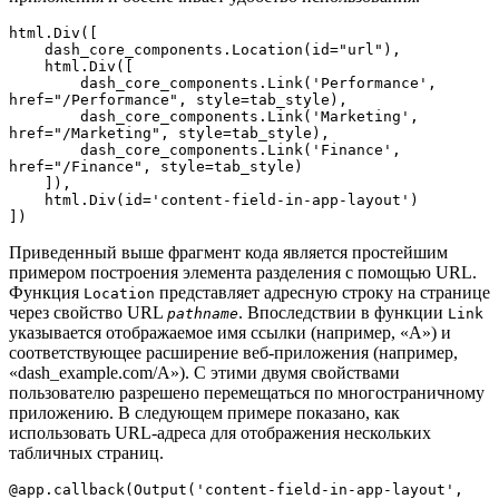
html.Div([

    dash_core_components.Location(id="url"),

    html.Div([

        dash_core_components.Link('Performance', 
href="/Performance", style=tab_style),

        dash_core_components.Link('Marketing', 
href="/Marketing", style=tab_style),

        dash_core_components.Link('Finance', 
href="/Finance", style=tab_style)

    ]),

    html.Div(id='content-field-in-app-layout')

])
Приведенный выше фрагмент кода является простейшим
примером построения элемента разделения с помощью URL.
Функция
представляет адресную строку на странице
Location
через свойство URL
. Впоследствии в функции
pathname
Link
указывается отображаемое имя ссылки (например, «A») и
соответствующее расширение веб-приложения (например,
«dash_example.com/A»). С этими двумя свойствами
пользователю разрешено перемещаться по многостраничному
приложению. В следующем примере показано, как
использовать URL-адреса для отображения нескольких
табличных страниц.
@app.callback(Output('content-field-in-app-layout', 