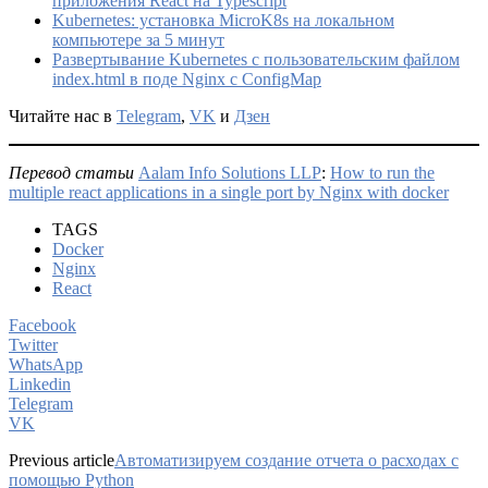
приложения React на Typescript
Kubernetes: установка MicroK8s на локальном
компьютере за 5 минут
Развертывание Kubernetes с пользовательским файлом
index.html в поде Nginx с ConfigMap
Читайте нас в
Telegram
,
VK
и
Дзен
Перевод статьи
Aalam Info Solutions LLP
:
How to run the
multiple react applications in a single port by Nginx with docker
TAGS
Docker
Nginx
React
Facebook
Twitter
WhatsApp
Linkedin
Telegram
VK
Previous article
Автоматизируем создание отчета о расходах с
помощью Python