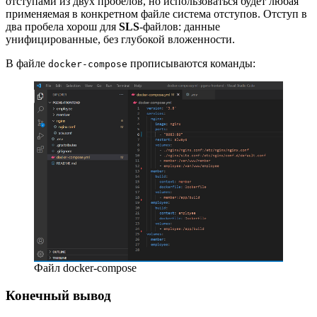
отступами из двух пробелов, но использоваться будет любая
применяемая в конкретном файле система отступов. Отступ в
два пробела хорош для
SLS
-файлов: данные
унифицированные, без глубокой вложенности.
В файле
прописываются команды:
docker-compose
Файл docker-compose
Конечный вывод