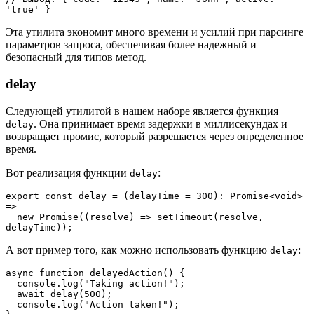
'true' }
Эта утилита экономит много времени и усилий при парсинге
параметров запроса, обеспечивая более надежный и
безопасный для типов метод.
delay
Следующей утилитой в нашем наборе является функция
. Она принимает время задержки в миллисекундах и
delay
возвращает промис, который разрешается через определенное
время.
Вот реализация функции
:
delay
export const delay = (delayTime = 300): Promise<void> 
=>
  new Promise((resolve) => setTimeout(resolve, 
delayTime));
А вот пример того, как можно использовать функцию
:
delay
async function delayedAction() {
  console.log("Taking action!");
  await delay(500);
  console.log("Action taken!");