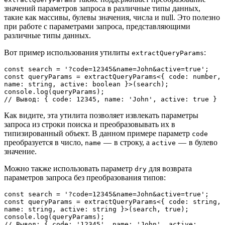
значений параметров запроса в различные типы данных,
такие как массивы, булевы значения, числа и null. Это полезно
при работе с параметрами запроса, представляющими
различные типы данных.
Вот пример использования утилиты
:
extractQueryParams
const search = '?code=12345&name=John&active=true';
const queryParams = extractQueryParams<{ code: number, 
name: string, active: boolean }>(search);
console.log(queryParams);
// Вывод: { code: 12345, name: 'John', active: true }
Как видите, эта утилита позволяет извлекать параметры
запроса из строки поиска и преобразовывать их в
типизированный объект. В данном примере параметр
code
преобразуется в число,
— в строку, а
— в булево
name
active
значение.
Можно также использовать параметр
для возврата
dry
параметров запроса без преобразования типов:
const search = '?code=12345&name=John&active=true';
const queryParams = extractQueryParams<{ code: string, 
name: string, active: string }>(search, true);
console.log(queryParams);
// Вывод: { code: '12345', name: 'John', active: 