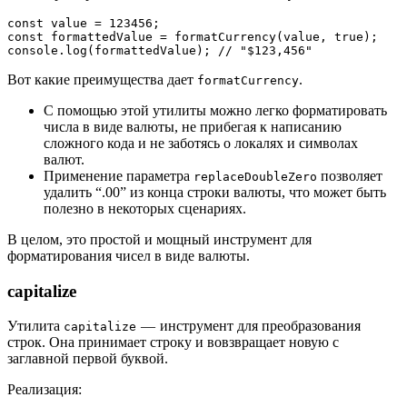
const value = 123456;
const formattedValue = formatCurrency(value, true);
console.log(formattedValue); // "$123,456"
Вот какие преимущества дает
.
formatCurrency
С помощью этой утилиты можно легко форматировать
числа в виде валюты, не прибегая к написанию
сложного кода и не заботясь о локалях и символах
валют.
Применение параметра
позволяет
replaceDoubleZero
удалить “.00” из конца строки валюты, что может быть
полезно в некоторых сценариях.
В целом, это простой и мощный инструмент для
форматирования чисел в виде валюты.
capitalize
Утилита
— инструмент для преобразования
capitalize
строк. Она принимает строку и вовзвращает новую с
заглавной первой буквой.
Реализация: