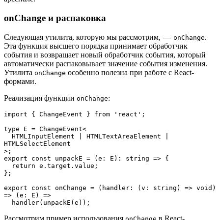
onChange и распаковка
Следующая утилита, которую мы рассмотрим, —
.
onChange
Эта функция высшего порядка принимает обработчик
события и возвращает новый обработчик события, который
автоматически распаковывает значение события изменения.
Утилита
особенно полезна при работе с React-
onChange
формами.
Реализация функции
:
onChange
import { ChangeEvent } from 'react';
type E = ChangeEvent<
  HTMLInputElement | HTMLTextAreaElement | 
HTMLSelectElement
>;
export const unpackE = (e: E): string => {
  return e.target.value;
};
export const onChange = (handler: (v: string) => void) 
=> (e: E) =>
  handler(unpackE(e));
Рассмотрим пример использования
в React-
onChange