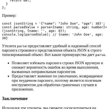
    return def;
  }
};
Пример:
const jsonString = '{"name": "John Doe", "age": 30}';
const parsedValue = parse<{name: string, age: number}>
(jsonString, {name: '', age: 0});
console.log(parsedValue); // {name: 'John Doe', age: 
30}
Утилита
предоставляет удобный и надежный способ
parse
парсинга строкового представления объекта JSON в строго
типизированный объект. Вот какие преимущества дает
.
parse
Позволяет избежать парсинга строки JSON вручную и
снижает вероятность ошибок во время выполнения,
вызванных неправильным парсингом.
Предоставляет значение по умолчанию, возвращаемое
при неудачном парсинге, поэтому является полезным
инструментом для обработки граничных случаев в
приложении.
Заключение
Используя эти утилиты, вы сможете сосредоточиться на