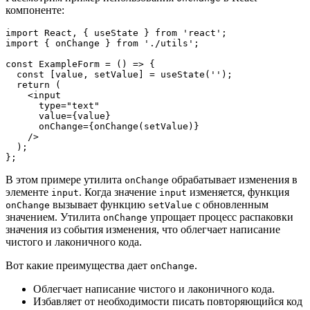
компоненте:
import React, { useState } from 'react';
import { onChange } from './utils';
const ExampleForm = () => {
  const [value, setValue] = useState('');
  return (
    <input
      type="text"
      value={value}
      onChange={onChange(setValue)}
    />
  );
};
В этом примере утилита
обрабатывает изменения в
onChange
элементе
. Когда значение
изменяется, функция
input
input
вызывает функцию
с обновленным
onChange
setValue
значением. Утилита
упрощает процесс распаковки
onChange
значения из события изменения, что облегчает написание
чистого и лаконичного кода.
Вот какие преимущества дает
.
onChange
Облегчает написание чистого и лаконичного кода.
Избавляет от необходимости писать повторяющийся код