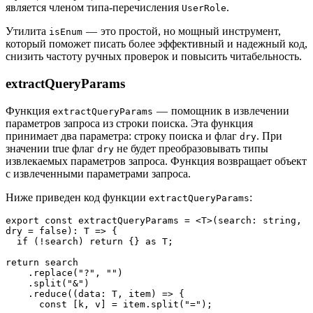
является членом типа-перечисления
.
UserRole
Утилита
— это простой, но мощный инструмент,
isEnum
который поможет писать более эффективный и надежный код,
снизить частоту ручных проверок и повысить читабельность.
extractQueryParams
Функция
— помощник в извлечении
extractQueryParams
параметров запроса из строки поиска. Эта функция
принимает два параметра: строку поиска и флаг
. При
dry
значении true флаг
не будет преобразовывать типы
dry
извлекаемых параметров запроса. Функция возвращает объект
с извлеченными параметрами запроса.
Ниже приведен код функции
:
extractQueryParams
export const extractQueryParams = <T>(search: string, 
dry = false): T => {
  if (!search) return {} as T;
return search
    .replace("?", "")
    .split("&")
    .reduce((data: T, item) => {
      const [k, v] = item.split("=");