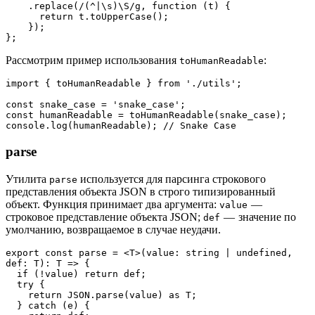
    .replace(/(^|\s)\S/g, function (t) {
      return t.toUpperCase();
    });
};
Рассмотрим пример использования
:
toHumanReadable
import { toHumanReadable } from './utils';
const snake_case = 'snake_case';
const humanReadable = toHumanReadable(snake_case);
console.log(humanReadable); // Snake Case
parse
Утилита
используется для парсинга строкового
parse
представления объекта JSON в строго типизированный
объект. Функция принимает два аргумента:
—
value
строковое представление объекта JSON;
— значение по
def
умолчанию, возвращаемое в случае неудачи.
export const parse = <T>(value: string | undefined, 
def: T): T => {
  if (!value) return def;
  try {
    return JSON.parse(value) as T;
  } catch (e) {