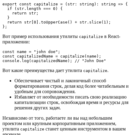
export const capitalize = (str: string): string => {
  if (str.length === 0) {
    return str;
  }
  return str[0].toUpperCase() + str.slice(1);
};
Вот пример использования утилиты
в React-
capitalize
приложении:
const name = "john doe";
const capitalizedName = capitalize(name);
console.log(capitalizedName); // "John Doe"
Вот какие преимущества дает утилита
.
capitalize
Обеспечивает чистый и лаконичный способ
форматирования строк, делая код более читабельным и
удобным для сопровождения.
Избавляет от необходимости писать свою реализацию
капитализации строк, освобождая время и ресурсы для
решения других задач.
Независимо от того, работаете ли вы над небольшим
проектом или крупным корпоративным приложением,
утилита
станет ценным инструментом в вашем
capitalize
арсенале.