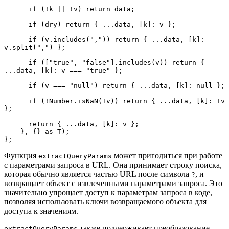
      if (!k || !v) return data;
      if (dry) return { ...data, [k]: v };
      if (v.includes(",")) return { ...data, [k]: 
v.split(",") };
      if (["true", "false"].includes(v)) return { 
...data, [k]: v === "true" };
      if (v === "null") return { ...data, [k]: null };
      if (!Number.isNaN(+v)) return { ...data, [k]: +v 
};
      return { ...data, [k]: v };
    }, {} as T);
};
Функция
может пригодиться при работе
extractQueryParams
с параметрами запроса в URL. Она принимает строку поиска,
которая обычно является частью URL после символа
, и
?
возвращает объект с извлеченными параметрами запроса. Это
значительно упрощает доступ к параметрам запроса в коде,
позволяя использовать ключи возвращаемого объекта для
доступа к значениям.
также поддерживает преобразование
extractQueryParams