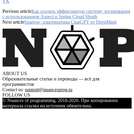
VK
Previous article
Как создать эффективную систему логирования
с использованием Aspect и Spring Cloud Sleuth
Next article
Sparrow: альтернатива ChatGPT от DeepMind
ABOUT US
Образовательные статьи и переводы — всё для
программистов
Contact us:
support@nuancesprog.ru
FOLLOW US
© Nuances of programming, 2018-2020. При копировании
материала ссылка на источник обязательна.