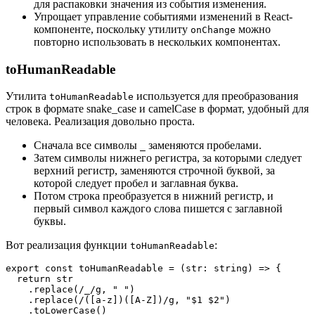
для распаковки значения из события изменения.
Упрощает управление событиями изменений в React-
компоненте, поскольку утилиту
можно
onChange
повторно использовать в нескольких компонентах.
toHumanReadable
Утилита
используется для преобразования
toHumanReadable
строк в формате snake_case и camelCase в формат, удобный для
человека. Реализация довольно проста.
Сначала все символы
заменяются пробелами.
_
Затем символы нижнего регистра, за которыми следует
верхний регистр, заменяются строчной буквой, за
которой следует пробел и заглавная буква.
Потом строка преобразуется в нижний регистр, и
первый символ каждого слова пишется с заглавной
буквы.
Вот реализация функции
:
toHumanReadable
export const toHumanReadable = (str: string) => {
  return str
    .replace(/_/g, " ")
    .replace(/([a-z])([A-Z])/g, "$1 $2")
    .toLowerCase()