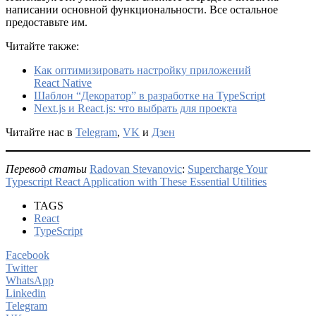
написании основной функциональности. Все остальное
предоставьте им.
Читайте также:
Как оптимизировать настройку приложений
React Native
Шаблон “Декоратор” в разработке на TypeScript
Next.js и React.js: что выбрать для проекта
Читайте нас в
Telegram
,
VK
и
Дзен
Перевод статьи
Radovan Stevanovic
:
Supercharge Your
Typescript React Application with These Essential Utilities
TAGS
React
TypeScript
Facebook
Twitter
WhatsApp
Linkedin
Telegram