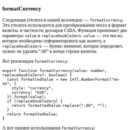
formatCurrency
Следующая утилита в нашей коллекции —
.
formatCurrency
Эта утилита используется для преобразования чисел в формат
валюты, в частности долларов США. Функция принимает два
параметра:
и
.
— это число,
value
replaceDoubleZero
value
которое необходимо отформатировать как валюту, а
— булево значение, которое определяет,
replaceDoubleZero
нужно ли удалять “.00” в конце строки валюты.
Вот реализация
:
formatCurrency
export function formatCurrency(value: number, 
replaceDoubleZero?: boolean) {
  const formattedValue = new Intl.NumberFormat("en-
US", {
    style: "currency",
    currency: "USD",
  }).format(value);
  if (replaceDoubleZero) {
    return formattedValue.replace(".00", "");
  }
  return formattedValue;
}
А вот пример использования
:
formatCurrency