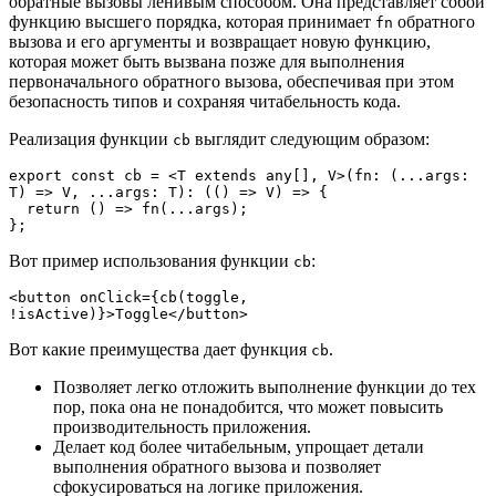
обратные вызовы ленивым способом. Она представляет собой
функцию высшего порядка, которая принимает
обратного
fn
вызова и его аргументы и возвращает новую функцию,
которая может быть вызвана позже для выполнения
первоначального обратного вызова, обеспечивая при этом
безопасность типов и сохраняя читабельность кода.
Реализация функции
выглядит следующим образом:
cb
export const cb = <T extends any[], V>(fn: (...args: 
T) => V, ...args: T): (() => V) => {
  return () => fn(...args);
};
Вот пример использования функции
:
cb
<button onClick={cb(toggle, 
!isActive)}>Toggle</button>
Вот какие преимущества дает функция
.
cb
Позволяет легко отложить выполнение функции до тех
пор, пока она не понадобится, что может повысить
производительность приложения.
Делает код более читабельным, упрощает детали
выполнения обратного вызова и позволяет
сфокусироваться на логике приложения.