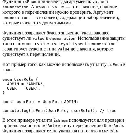
Функция
принимает два аргумента:
и
isEnum
value
. Аргумент
— это значение, наличие
enumeration
value
которого в перечислении нужно проверить. Аргумент
— это объект, содержащий набор значений,
enumeration
которые считаются допустимыми.
Функция возвращает булево значение, указывающее,
существует ли
в
. Использование защиты
value
enumeration
типа с помощью
value is keyof typeof enumeration
гарантирует сужение типа
до значения, которое
value
существует в перечислении.
Вот пример того, как можно использовать утилиту
в
isEnum
коде:
enum UserRole {
  ADMIN = 'ADMIN',
  USER = 'USER',
}
const userRole = UserRole.ADMIN;
console.log(isEnum(UserRole, userRole)); // true
В этом примере утилита
используется для проверки
isEnum
принадлежности
к типу-перечислению
.
userRole
UserRole
Функция возвращает
, указывая на то, что
true
userRole