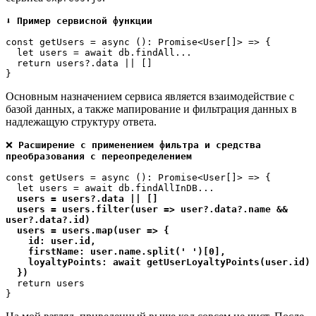
⬇️ 
Пример сервисной функции
const getUsers = async (): Promise<User[]> => {

  let users = await db.findAll...

  return users?.data || []

}
Основным назначением сервиса является взаимодействие с
базой данных, а также мапирование и фильтрация данных в
надлежащую структуру ответа.
❌ 
Расширение с применением фильтра и средства 
преобразования с переопределением
const getUsers = async (): Promise<User[]> => {

  let users = await db.findAllInDB...

users = users?.data || []

  users = users.filter(user => user?.data?.name && 
user?.data?.id)

  users = users.map(user => {

    id: user.id,

    firstName: user.name.split(' ')[0],

    loyaltyPoints: await getUserLoyaltyPoints(user.id)

  })
  return users

}