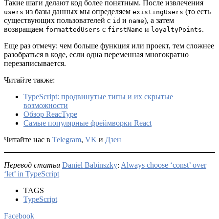
Такие шаги делают код более понятным. После извлечения
из базы данных мы определяем
(то есть
users
existingUsers
существующих пользователей с
и
), а затем
id
name
возвращаем
с
и
.
formattedUsers
firstName
loyaltyPoints
Еще раз отмечу: чем больше функция или проект, тем сложнее
разобраться в коде, если одна переменная многократно
перезаписывается.
Читайте также:
TypeScript: продвинутые типы и их скрытые
возможности
Обзор ReacType
Самые популярные фреймворки React
Читайте нас в
Telegram
,
VK
и
Дзен
Перевод статьи
Daniel Babinszky
:
Always choose ‘const’ over
‘let’ in TypeScript
TAGS
TypeScript
Facebook