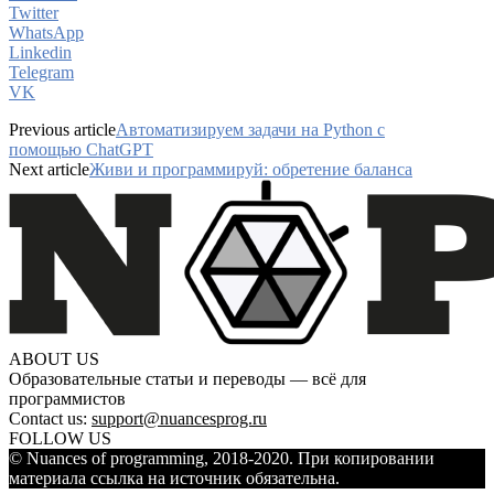
Twitter
WhatsApp
Linkedin
Telegram
VK
Previous article
Автоматизируем задачи на Python с
помощью ChatGPT
Next article
Живи и программируй: обретение баланса
ABOUT US
Образовательные статьи и переводы — всё для
программистов
Contact us:
support@nuancesprog.ru
FOLLOW US
© Nuances of programming, 2018-2020. При копировании
материала ссылка на источник обязательна.