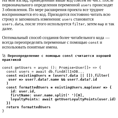
На мой взгляд, приведенный выше код совсем не чист. После
первоначального определения переменной
происходят
users
3 обновления. По мере расширения проекта все труднее
воспринимается его код. Приходится постоянно читать всю
строку и запоминать изменения:
становится
users
, после этого используется
, затем
и так
users.data
filter
map
далее.
Оптимальный способ создания более читабельного кода —
всегда переопределять переменные с помощью
и
const
использовать понятные имена.
🚀 
Переопределение с помощью const считается хорошей 
практикой
const getUsers = async (): Promise<User[]> => {

  const users = await db.findAllInDB...

const existingUsers = (users?.data || []).filter(

   user => user?.data?.name && user?.data?.id

  )

  const formattedUsers = existingUsers.map(user => {

    id: user.id,

    firstName: user.name.split(' ')[0],

    loyaltyPoints: await getUserLoyaltyPoints(user.id)

  })

  return formattedUsers
}