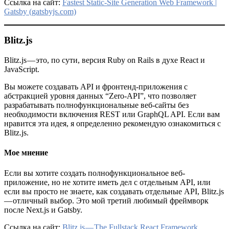
Ссылка на сайт:
Fastest Static-Site Generation Web Framework |
Gatsby (gatsbyjs.com)
Blitz.js
Blitz.js — это, по сути, версия Ruby on Rails в духе React и
JavaScript.
Вы можете создавать API и фронтенд-приложения с
абстракцией уровня данных “Zero-API”, что позволяет
разрабатывать полнофункциональные веб-сайты без
необходимости включения REST или GraphQL API. Если вам
нравится эта идея, я определенно рекомендую ознакомиться с
Blitz.js.
Мое мнение
Если вы хотите создать полнофункциональное веб-
приложение, но не хотите иметь дел с отдельным API, или
если вы просто не знаете, как создавать отдельные API, Blitz.js
— отличный выбор. Это мой третий любимый фреймворк
после Next.js и Gatsby.
Ссылка на сайт:
Blitz.js — The Fullstack React Framework