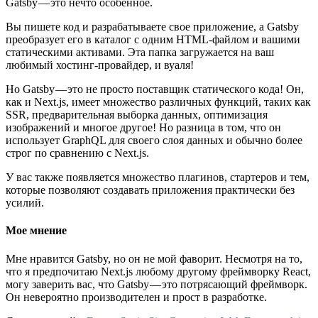
Gatsby — это нечто особенное.
Вы пишете код и разрабатываете свое приложение, а Gatsby
преобразует его в каталог с одним HTML-файлом и вашими
статическими активами. Эта папка загружается на ваш
любимый хостинг-провайдер, и вуаля!
Но Gatsby — это не просто поставщик статического кода! Он,
как и Next.js, имеет множество различных функций, таких как
SSR, предварительная выборка данных, оптимизация
изображений и многое другое! Но разница в том, что он
использует GraphQL для своего слоя данных и обычно более
строг по сравнению с Next.js.
У вас также появляется множество плагинов, стартеров и тем,
которые позволяют создавать приложения практически без
усилий.
Мое мнение
Мне нравится Gatsby, но он не мой фаворит. Несмотря на то,
что я предпочитаю Next.js любому другому фреймворку React,
могу заверить вас, что Gatsby — это потрясающий фреймворк.
Он невероятно производителен и прост в разработке.