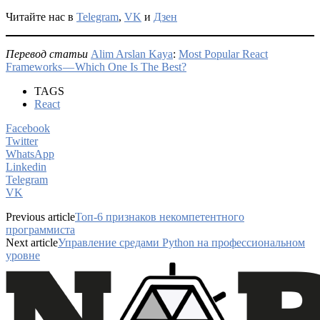
Читайте нас в
Telegram
,
VK
и
Дзен
Перевод статьи
Alim Arslan Kaya
:
Most Popular React
Frameworks — Which One Is The Best?
TAGS
React
Facebook
Twitter
WhatsApp
Linkedin
Telegram
VK
Previous article
Топ-6 признаков некомпетентного
программиста
Next article
Управление средами Python на профессиональном
уровне