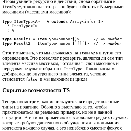
Чтобы увидеть рекурсию в действии, снова обратимся к
, только на этот раз он будет работать с N-мерными
ItemType
массивами (массивами массивов):
type
 ItemType<A> = A 
extends
 Array<infer I>

  ? ItemType<I>

  : A

type
 Result1 = ItemType<number[]>      
type
 Result2 = ItemType<number[][][]>  
// => number
Стоит отметить, что мы ссылаемся на
внутри его
ItemType
определения. Это позволяет проверить, является ли сам тип
элемента массива массивом, “отслаивая” слои массивов и
передавая результат обратно в
. Только когда мы
ItemType
добираемся до внутреннего типа элемента, условие
становится
, и мы выходим из цикла.
false
Скрытые возможности TS
Теперь посмотрим, как используются все представленные
типы на практике. Обычно я выступаю за то, чтобы
практиковаться на реальных примерах, но не в данной
ситуации. Эти типы применяются в довольно редких случаях,
которые требуют длительного обсуждения для понимания
контекста каждого случая, а это неизбежно сместит фокус с