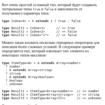
Вот очень простой условный тип, который будет создавать
литеральные типы
и
в зависимости от
true
false
получаемого параметра типа:
type
 IsOne<X> = X 
extends
 1 ? true : false

type
 Result1 = IsOne<1>      
type
 Result2 = IsOne<2>      
type
 Result2 = IsOne<"1">    
// => false
Можно также вложить несколько тернарных операторов для
описания более сложных условий. В следующем примере
определяется тип, который извлекает тип элемента из
некоторых типов массивов:
type
 ItemType<A> = A 
extends
 Array<number>

  ? number

  : A 
extends
 Array<string>

  ? string

  : A 
extends
 Array<boolean>

  ? boolean

  : unknown

type
 Result1 = ItemType<Array<number>>  
type
 Result2 = ItemType<Array<string>>  
type
 Result3 = ItemType<Array<{}>>      
// => unknown