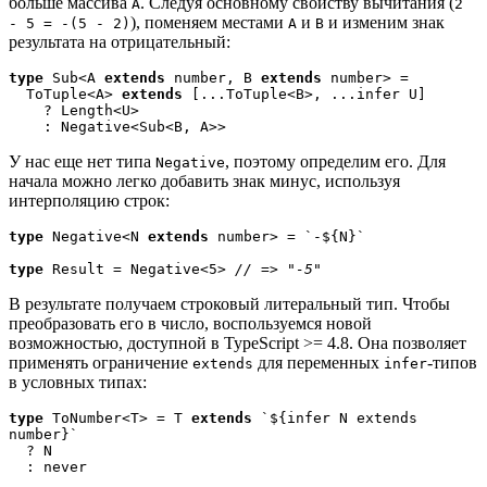
больше массива
. Следуя основному свойству вычитания (
A
2
), поменяем местами
и
и изменим знак
- 5 = -(5 - 2)
A
B
результата на отрицательный:
type
 Sub<A 
extends
 number, B 
extends
 number> = 
  ToTuple<A> 
extends
 [...ToTuple<B>, ...infer U]
    ? Length<U>
    : Negative<Sub<B, A>>
У нас еще нет типа
, поэтому определим его. Для
Negative
начала можно легко добавить знак минус, используя
интерполяцию строк:
type
 Negative<N 
extends
 number> = `-${N}`

type
 Result = Negative<5> 
// => "-5"
В результате получаем строковый литеральный тип. Чтобы
преобразовать его в число, воспользуемся новой
возможностью, доступной в TypeScript >= 4.8. Она позволяет
применять ограничение
для переменных
-типов
extends
infer
в условных типах:
type
 ToNumber<T> = T 
extends
 `${infer N extends 
number}` 

  ? N 

  : never
