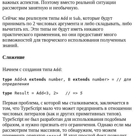
важных аспектов. Поэтому вместо реальной ситуации
рассмотрим занятную и необычную.
Сейчас мы реализуем типы
и
, которые будут
Add
Sub
принимать по 2 числовых аргумента и либо складывать, либо
вычитать их. Эти типы не будут иметь никакого
практического применения, но они предоставят много
возможностей для творческого использования полученных
знаний.
Сложение
Начнем с создания типа
:
Add
type
 Add<A 
extends
 number, B 
extends
 number> = 
// для 
определения
type
 Result = Add<3, 2>   
// => 5
Первая проблема, с которой мы сталкиваемся, заключается в
том, что TypeScript мало что может предпринять в отношении
числовых литералов (как и других примитивных типов).
TypeScript не был разработан для использования подобным
образом, и нужно признать его ограничения. Однако если мы
рассмотрим типы массивов, то обнаружим, что можем
применить оператор
. И этот простой факт позволит
spread