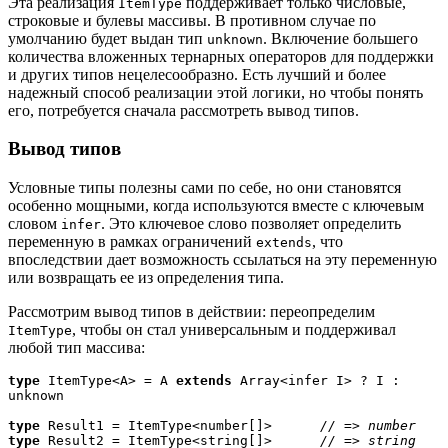
Эта реализация
поддерживает только числовые,
ItemType
строковые и булевы массивы. В противном случае по
умолчанию будет выдан тип
. Включение большего
unknown
количества вложенных тернарных операторов для поддержки
и других типов нецелесообразно. Есть лучший и более
надежный способ реализации этой логики, но чтобы понять
его, потребуется сначала рассмотреть вывод типов.
Вывод типов
Условные типы полезны сами по себе, но они становятся
особенно мощными, когда используются вместе с ключевым
словом
. Это ключевое слово позволяет определить
infer
переменную в рамках ограничений
, что
extends
впоследствии дает возможность ссылаться на эту переменную
или возвращать ее из определения типа.
Рассмотрим вывод типов в действии: переопределим
, чтобы он стал универсальным и поддерживал
ItemType
любой тип массива:
type
 ItemType<A> = A 
extends
 Array<infer I> ? I : 
unknown

type
 Result1 = ItemType<number[]>      
type
 Result2 = ItemType<string[]>      
// => string