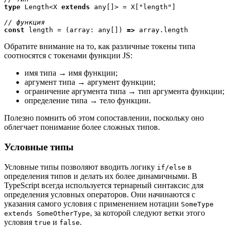
type
 Length<X 
extends
 any[]> = X["length"]

const
 length = (array: any[]) 
=>
 array.length
Обратите внимание на то, как различные токены типа
соотносятся с токенами функции JS:
имя типа → имя функции;
аргумент типа → аргумент функции;
ограничение аргумента типа → тип аргумента функции;
определение типа → тело функции.
Полезно помнить об этом сопоставлении, поскольку оно
облегчает понимание более сложных типов.
Условные типы
Условные типы позволяют вводить логику
в
if/else
определения типов и делать их более динамичными. В
TypeScript всегда используется тернарный синтаксис для
определения условных операторов. Они начинаются с
указания самого условия с применением нотации
SomeType
, за которой следуют ветки этого
extends SomeOtherType
условия
и
.
true
false