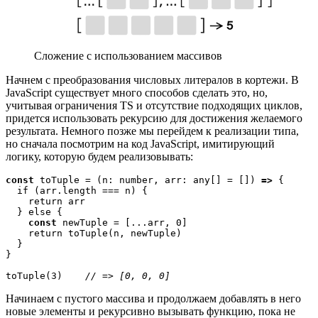
Сложение с использованием массивов
Начнем с преобразования числовых литералов в кортежи. В
JavaScript существует много способов сделать это, но,
учитывая ограничения TS и отсутствие подходящих циклов,
придется использовать рекурсию для достижения желаемого
результата. Немного позже мы перейдем к реализации типа,
но сначала посмотрим на код JavaScript, имитирующий
логику, которую будем реализовывать:
const
 toTuple = (n: number, arr: any[] = []) 
=>
 {

  if (arr.length === n) {

    return arr

    const
 newTuple = [...arr, 0]

    return toTuple(n, newTuple)

  }

}

toTuple(3)    
// => [0, 0, 0]
Начинаем с пустого массива и продолжаем добавлять в него
новые элементы и рекурсивно вызывать функцию, пока не