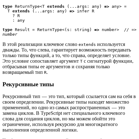
type
 ReturnType<T 
extends
 (...args: any) 
=>
 any> = 

  T 
extends
 (...args: any) 
=>
 infer R 

    ? R 

    : any

type
 Result = ReturnType<(s: string) 
=>
 number>  
// => 
number
В этой реализации ключевое слово
используется
extends
дважды. То, что слева, гарантирует возможность передавать
только типы функций, а то, что справа, определяет условие.
Это условие сопоставляет аргумент
с сигнатурой функции,
T
отбрасывая типы ее аргументов и сохраняя только
возвращаемый тип
.
R
Рекурсивные типы
Рекурсивный тип — это тип, который ссылается сам на себя в
своем определении. Рекурсивные типы находят множество
применений, но одно из самых распространенных — это
замена циклов. В TypeScript нет специального ключевого
слова для создания циклов, но мы можем обойти это
ограничение, используя рекурсию для многократного
выполнения определенной логики.