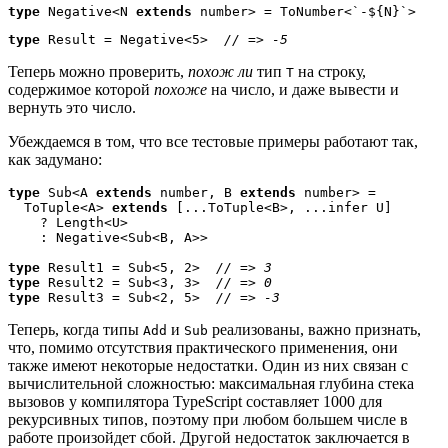
type
 Negative<N 
extends
 number> = ToNumber<`-${N}`>
type
 Result = Negative<5>  
// => -5
Теперь можно проверить,
похож ли
тип
на строку,
T
содержимое которой
похоже
на число, и даже вывести и
вернуть это число.
Убеждаемся в том, что все тестовые примеры работают так,
как задумано:
type
 Sub<A 
extends
 number, B 
extends
 number> = 

  ToTuple<A> 
extends
 [...ToTuple<B>, ...infer U]

    ? Length<U>

    : Negative<Sub<B, A>>

type
 Result1 = Sub<5, 2>  
type
 Result2 = Sub<3, 3>  
type
 Result3 = Sub<2, 5>  
// => -3
Теперь, когда типы
и
реализованы, важно признать,
Add
Sub
что, помимо отсутствия практического применения, они
также имеют некоторые недостатки. Один из них связан с
вычислительной сложностью: максимальная глубина стека
вызовов у компилятора TypeScript составляет 1000 для
рекурсивных типов, поэтому при любом большем числе в
работе произойдет сбой. Другой недостаток заключается в