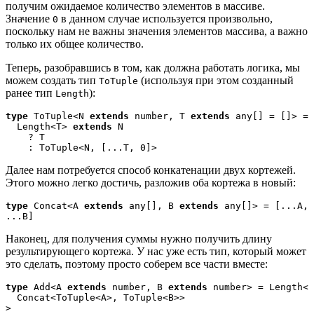
получим ожидаемое количество элементов в массиве.
Значение
в данном случае используется произвольно,
0
поскольку нам не важны значения элементов массива, а важно
только их общее количество.
Теперь, разобравшись в том, как должна работать логика, мы
можем создать тип
(используя при этом созданный
ToTuple
ранее тип
):
Length
type
 ToTuple<N 
extends
 number, T 
extends
 any[] = []> =
  Length<T> 
extends
 N
    ? T
    : ToTuple<N, [...T, 0]>
Далее нам потребуется способ конкатенации двух кортежей.
Этого можно легко достичь, разложив оба кортежа в новый:
type
 Concat<A 
extends
 any[], B 
extends
 any[]> = [...A, 
...B]
Наконец, для получения суммы нужно получить длину
результирующего кортежа. У нас уже есть тип, который может
это сделать, поэтому просто соберем все части вместе:
type
 Add<A 
extends
 number, B 
extends
 number> = Length<

  Concat<ToTuple<A>, ToTuple<B>>

>
