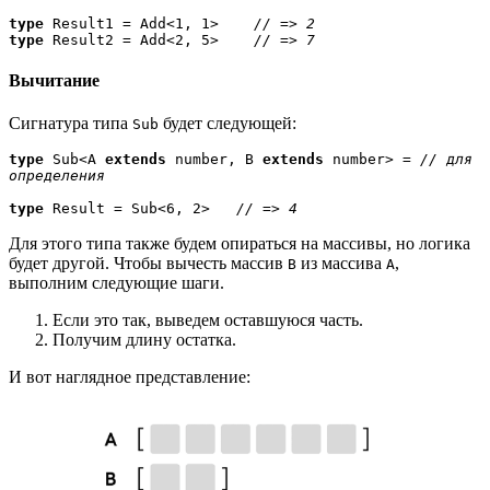
type
 Result1 = Add<1, 1>    
type
 Result2 = Add<2, 5>    
// => 7
Вычитание
Сигнатура типа
будет следующей:
Sub
type
 Sub<A 
extends
 number, B 
extends
 number> = 
// для 
определения
type
 Result = Sub<6, 2>   
// => 4
Для этого типа также будем опираться на массивы, но логика
будет другой. Чтобы вычесть массив
из массива
,
B
A
выполним следующие шаги.
Если это так, выведем оставшуюся часть.
Получим длину остатка.
И вот наглядное представление: