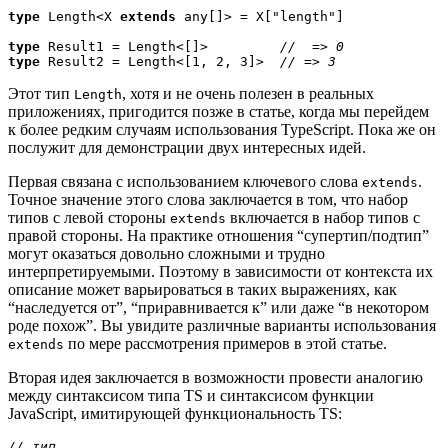
type
 Length<X 
extends
 any[]> = X["length"]

type
 Result1 = Length<[]>         
type
 Result2 = Length<[1, 2, 3]>  
// => 3
Этот тип
, хотя и не очень полезен в реальных
Length
приложениях, пригодится позже в статье, когда мы перейдем
к более редким случаям использования TypeScript. Пока же он
послужит для демонстрации двух интересных идей.
Первая связана с использованием ключевого слова
.
extends
Точное значение этого слова заключается в том, что набор
типов с левой стороны
включается в набор типов с
extends
правой стороны. На практике отношения “супертип/подтип”
могут оказаться довольно сложными и трудно
интерпретируемыми. Поэтому в зависимости от контекста их
описание может варьироваться в таких выражениях, как
“наследуется от”, “приравнивается к” или даже “в некотором
роде похож”. Вы увидите различные варианты использования
по мере рассмотрения примеров в этой статье.
extends
Вторая идея заключается в возможности провести аналогию
между синтаксисом типа TS и синтаксисом функции
JavaScript, имитирующей функциональность TS: