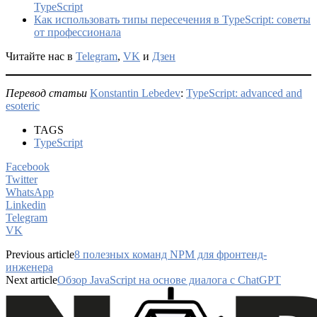
TypeScript
Как использовать типы пересечения в TypeScript: советы
от профессионала
Читайте нас в
Telegram
,
VK
и
Дзен
Перевод статьи
Konstantin Lebedev
:
TypeScript: advanced and
esoteric
TAGS
TypeScript
Facebook
Twitter
WhatsApp
Linkedin
Telegram
VK
Previous article
8 полезных команд NPM для фронтенд-
инженера
Next article
Обзор JavaScript на основе диалога с ChatGPT