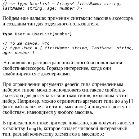
// => type UserList = Array<{ firstName: string, 
lastName: string, age: number }>
Пойдем еще дальше: применим синтаксис массива-аксессора
и создадим тип для отдельного пользователя.
type
 User = UserList[number]

// то же самое, что

// type User = { firstName: string, lastName: string, 
age: number }
Это довольно распространенный способ использования
свойств-аксессоров. Гораздо интереснее, когда они
комбинируются с дженериками.
При ограничении аргумента generic-типа определенным
набором типов, можно использовать синтаксис свойства-
аксессора для доступа к свойствам типов, входящим в этот
набор. Например, можно ограничить аргумент типа до
any[]
(который включает все типы массивов) и получить доступ к
свойствам, имеющимся у любого массива.
В приведенном ниже примере показано, как получить доступ
к свойству
, которое создает числовой литеральный
length
тип, равный количеству элементов в массиве
:
X