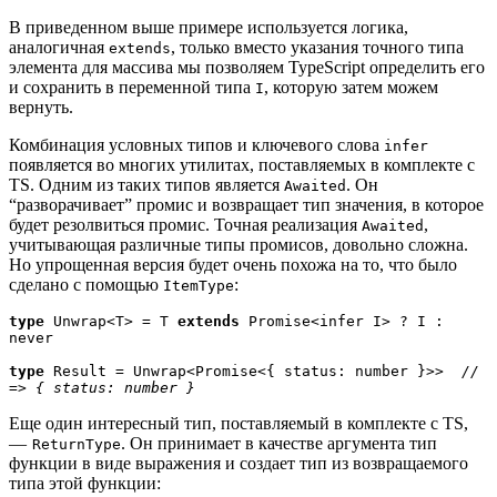
В приведенном выше примере используется логика,
аналогичная
, только вместо указания точного типа
extends
элемента для массива мы позволяем TypeScript определить его
и сохранить в переменной типа
, которую затем можем
I
вернуть.
Комбинация условных типов и ключевого слова
infer
появляется во многих утилитах, поставляемых в комплекте с
TS. Одним из таких типов является
. Он
Awaited
“разворачивает” промис и возвращает тип значения, в которое
будет резолвиться промис. Точная реализация
,
Awaited
учитывающая различные типы промисов, довольно сложна.
Но упрощенная версия будет очень похожа на то, что было
сделано с помощью
:
ItemType
type
 Unwrap<T> = T 
extends
 Promise<infer I> ? I : 
never

type
 Result = Unwrap<Promise<{ status: number }>>  
// 
=> { status: number }
Еще один интересный тип, поставляемый в комплекте с TS,
—
. Он принимает в качестве аргумента тип
ReturnType
функции в виде выражения и создает тип из возвращаемого
типа этой функции: