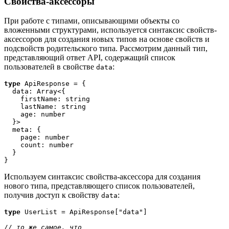
Свойства-аксессоры
При работе с типами, описывающими объекты со
вложенными структурами, используется синтаксис свойств-
аксессоров для создания новых типов на основе свойств и
подсвойств родительского типа. Рассмотрим данный тип,
представляющий ответ API, содержащий список
пользователей в свойстве
:
data
type
 ApiResponse = {
  data: Array<{
    firstName: string
    lastName: string
    age: number
  }>
  meta: {
    page: number
    count: number   
  } 
}
Используем синтаксис свойства-аксессора для создания
нового типа, представляющего список пользователей,
получив доступ к свойству
:
data
type
 UserList = ApiResponse["data"]

// то же самое, что
