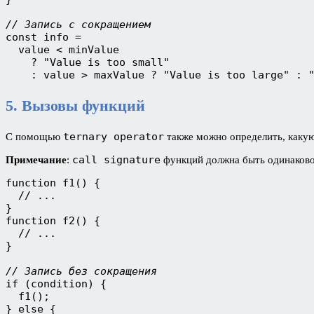
// Запись с сокращением
const info =

  value < minValue

    ? "Value is too small"

    : value > maxValue ? "Value is too large" : 
5. Вызовы функций
ternary operator
С помощью
также можно определить, какую
call signature
Примечание
:
функций должна быть одинаковой
function f1() {

  // ...

}

function f2() {

  // ...

}

// Запись без сокращения
if (condition) {

  f1();

} else {
