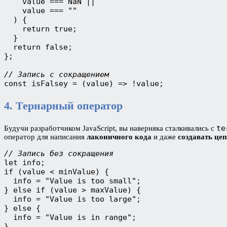
    value === NaN ||

    value === ""

  ) {

    return true;

  }

  return false;

};

// Запись с сокращением
const isFalsey = (value) => !value;
4. Тернарный оператор
te
Будучи разработчиком JavaScript, вы наверняка сталкивались с
оператор для написания
лаконичного кода
и даже
создавать це
// Запись без сокращения
let info;

if (value < minValue) {

  info = "Value is too small";

} else if (value > maxValue) {

  info = "Value is too large";

} else {

  info = "Value is in range";

}
