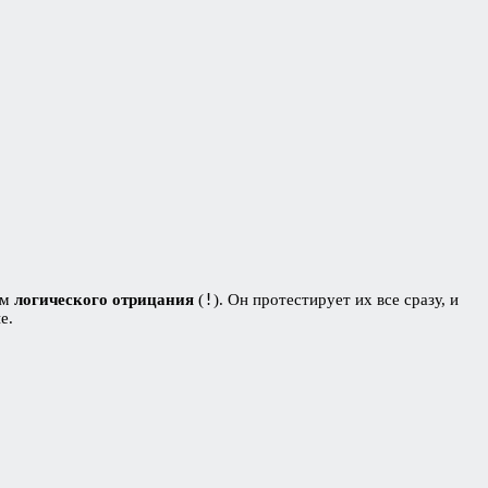
!
ом
логического отрицания
(
). Он протестирует их все сразу, и
е.