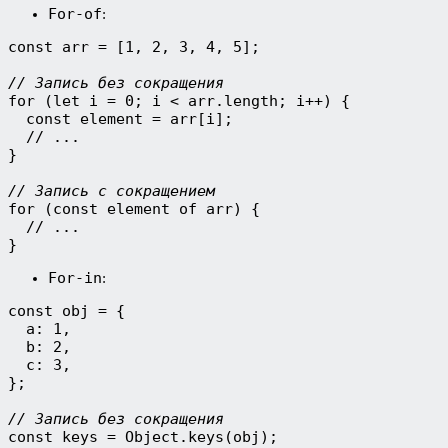
For-of
:
const arr = [1, 2, 3, 4, 5];

// Запись без сокращения
for (let i = 0; i < arr.length; i++) {

  const element = arr[i];

  // ...

}

// Запись с сокращением
for (const element of arr) {

  // ...

}
For-in
:
const obj = {

  a: 1,

  b: 2,

  c: 3,

};

// Запись без сокращения
const keys = Object.keys(obj);
