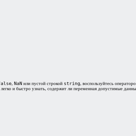
false
NaN
string
,
или пустой строкой
, воспользуйтесь оператор
т легко и быстро узнать, содержит ли переменная допустимые данны