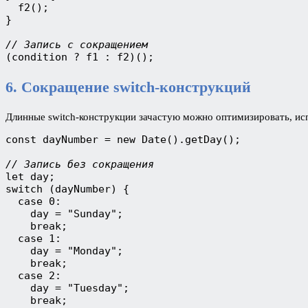
  f2();

}

// Запись с сокращением
(condition ? f1 : f2)();
6. Сокращение switch-конструкций
Длинные switch-конструкции зачастую можно оптимизировать, ис
const dayNumber = new Date().getDay();

// Запись без сокращения
let day;

switch (dayNumber) {

  case 0:

    day = "Sunday";

    break;

  case 1:

    day = "Monday";

    break;

  case 2:

    day = "Tuesday";

    break;
