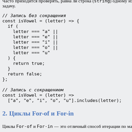
string
Часто приходится проверять, равна ли строка (
) одному и
задачу.
// Запись без сокращения
const isVowel = (letter) => {

  if (

    letter === "a" ||

    letter === "e" ||

    letter === "i" ||

    letter === "o" ||

    letter === "u"

  ) {

    return true;

  }

  return false;

};

// Запись с сокращением 
const isVowel = (letter) =>

  ["a", "e", "i", "o", "u"].includes(letter);
2. Циклы For-of и For-in
For-of
For-in
Циклы
и
— это отличный способ итерации по ма