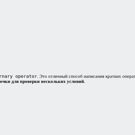
rnary operator
. Это отличный способ написания кратких опер
почки для проверки нескольких условий
.