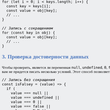
for (let i = 0; i < keys.length; i++) {

  const key = keys[i];

  const value = obj[key];

  // ...

}

// Запись с сокращением
for (const key in obj) {

  const value = obj[key];

  // ...

}
3. Проверка достоверности данных
null
undefined
0
Чтобы проверить, является ли переменная
,
,
,
вам не придется писать несколько условий. Этот способ позволяе
// Запись без сокращения
const isFalsey = (value) => {

  if (

    value === null ||

    value === undefined ||

    value === 0 ||

    value === false ||
