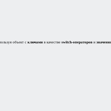
пользуя объект с
ключами
в качестве
switch-операторов
и
значени