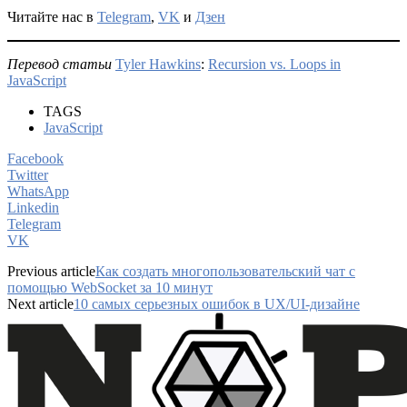
Читайте нас в
Telegram
,
VK
и
Дзен
Перевод статьи
Tyler Hawkins
:
Recursion vs. Loops in
JavaScript
TAGS
JavaScript
Facebook
Twitter
WhatsApp
Linkedin
Telegram
VK
Previous article
Как создать многопользовательский чат с
помощью WebSocket за 10 минут
Next article
10 самых серьезных ошибок в UX/UI-дизайне