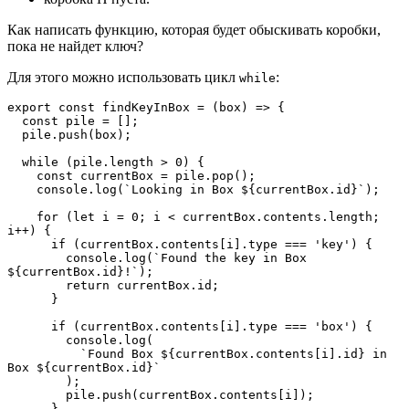
Как написать функцию, которая будет обыскивать коробки,
пока не найдет ключ?
Для этого можно использовать цикл
:
while
export const findKeyInBox = (box) => {
  const pile = [];
  pile.push(box);
  while (pile.length > 0) {
    const currentBox = pile.pop();
    console.log(`Looking in Box ${currentBox.id}`);
    for (let i = 0; i < currentBox.contents.length; 
i++) {
      if (currentBox.contents[i].type === 'key') {
        console.log(`Found the key in Box 
${currentBox.id}!`);
        return currentBox.id;
      }
      if (currentBox.contents[i].type === 'box') {
        console.log(
          `Found Box ${currentBox.contents[i].id} in 
Box ${currentBox.id}`
        );
        pile.push(currentBox.contents[i]);
      }