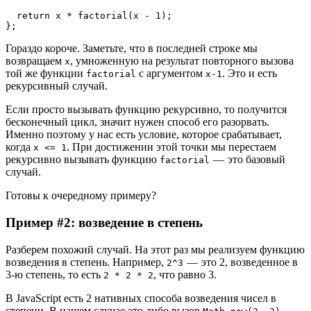
  return x * factorial(x - 1);
};
Гораздо короче. Заметьте, что в последней строке мы
возвращаем
, умноженную на результат повторного вызова
x
той же функции
с аргументом
. Это и есть
factorial
x-1
рекурсивный случай.
Если просто вызывать функцию рекурсивно, то получится
бесконечный цикл, значит нужен способ его разорвать.
Именно поэтому у нас есть условие, которое срабатывает,
когда
. При достижении этой точки мы перестаем
x <= 1
рекурсивно вызывать функцию
— это базовый
factorial
случай.
Готовы к очередному примеру?
Пример #2: возведение в степень
Разберем похожий случай. На этот раз мы реализуем функцию
возведения в степень. Например,
— это 2, возведенное в
2^3
3-ю степень, то есть
, что равно 3.
2 * 2 * 2
В JavaScript есть 2 нативных способа возведения чисел в
степени. В нашем случае это либо вызов
,