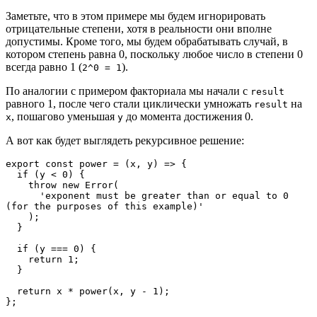
Заметьте, что в этом примере мы будем игнорировать
отрицательные степени, хотя в реальности они вполне
допустимы. Кроме того, мы будем обрабатывать случай, в
котором степень равна 0, поскольку любое число в степени 0
всегда равно 1 (
).
2^0 = 1
По аналогии с примером факториала мы начали с
result
равного 1, после чего стали циклически умножать
на
result
, пошагово уменьшая
до момента достижения 0.
x
y
А вот как будет выглядеть рекурсивное решение:
export const power = (x, y) => {
  if (y < 0) {
    throw new Error(
      'exponent must be greater than or equal to 0 
(for the purposes of this example)'
    );
  }
  if (y === 0) {
    return 1;
  }
  return x * power(x, y - 1);
};