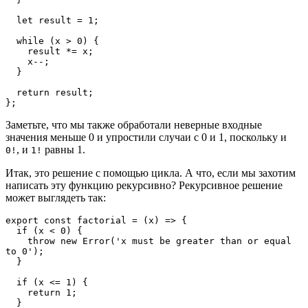
  let result = 1;
  while (x > 0) {
    result *= x;
    x--;
  }
  return result;
};
Заметьте, что мы также обработали неверные входные
значения меньше 0 и упростили случаи с 0 и 1, поскольку и
, и
равны 1.
0!
1!
Итак, это решение с помощью цикла. А что, если мы захотим
написать эту функцию рекурсивно? Рекурсивное решение
может выглядеть так:
export const factorial = (x) => {
  if (x < 0) {
    throw new Error('x must be greater than or equal 
to 0');
  }
  if (x <= 1) {
    return 1;
  }