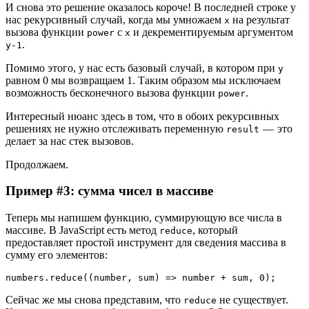
И снова это решение оказалось короче! В последней строке у
нас рекурсивный случай, когда мы умножаем
на результат
x
вызова функции
с
и декрементируемым аргументом
power
x
.
y-1
Помимо этого, у нас есть базовый случай, в котором при
y
равном 0 мы возвращаем 1. Таким образом мы исключаем
возможность бесконечного вызова функции
.
power
Интересный нюанс здесь в том, что в обоих рекурсивных
решениях не нужно отслеживать переменную
— это
result
делает за нас стек вызовов.
Продолжаем.
Пример #3: сумма чисел в массиве
Теперь мы напишем функцию, суммирующую все числа в
массиве. В JavaScript есть метод
, который
reduce
предоставляет простой инструмент для сведения массива в
сумму его элементов:
numbers.reduce((number, sum) => number + sum, 0);
Сейчас же мы снова представим, что
не существует.
reduce