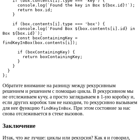
    if (box.contents[i].type === 'key') {
      console.log(`Found the key in Box ${box.id}!`);
      return box.id;
    }
    if (box.contents[i].type === 'box') {
      console.log(`Found Box ${box.contents[i].id} in 
Box ${box.id}`);
      const boxContainingKey = 
findKeyInBox(box.contents[i]);
      if (boxContainingKey) {
        return boxContainingKey;
      }
    }
  }
};
Обратите внимание на разницу между рекурсивным
решением и решением с помощью цикла. В рекурсивном мы
не отслеживаем кучу, а просто заглядываем в 1-ую коробку и,
если других коробок там не находим, то рекурсивно вызываем
для нее функцию
. При этом состояние за нас
findKeyInBox
снова отслеживается в стеке вызовов.
Заключение
Итак, что же лучше: циклы или рекурсия? Как я и говорил,