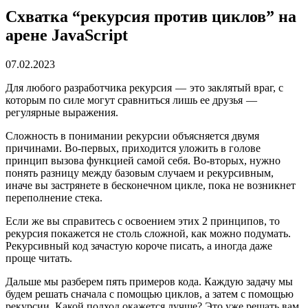
Схватка “рекурсия против циклов” на
арене JavaScript
07.02.2023
Для любого разработчика рекурсия — это заклятый враг, с
которым по силе могут сравниться лишь ее друзья —
регулярные выражения.
Сложность в понимании рекурсии объясняется двумя
причинами. Во-первых, приходится уложить в голове
принцип вызова функцией самой себя. Во-вторых, нужно
понять разницу между базовым случаем и рекурсивным,
иначе вы застрянете в бесконечном цикле, пока не возникнет
переполнение стека.
Если же вы справитесь с освоением этих 2 принципов, то
рекурсия покажется не столь сложной, как можно подумать.
Рекурсивный код зачастую короче писать, а иногда даже
проще читать.
Дальше мы разберем пять примеров кода. Каждую задачу мы
будем решать сначала с помощью циклов, а затем с помощью
рекурсии. Какой подход окажется лучше? Это уже решать вам.