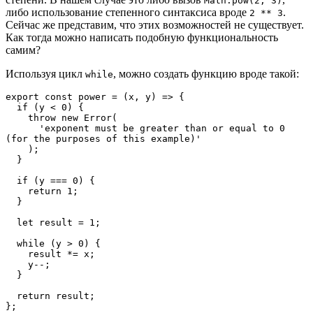
Math.pow(2, 3)
либо использование степенного синтаксиса вроде
.
2 ** 3
Сейчас же представим, что этих возможностей не существует.
Как тогда можно написать подобную функциональность
самим?
Используя цикл
, можно создать функцию вроде такой:
while
export const power = (x, y) => {
  if (y < 0) {
    throw new Error(
      'exponent must be greater than or equal to 0 
(for the purposes of this example)'
    );
  }
  if (y === 0) {
    return 1;
  }
  let result = 1;
  while (y > 0) {
    result *= x;
    y--;
  }
  return result;
};