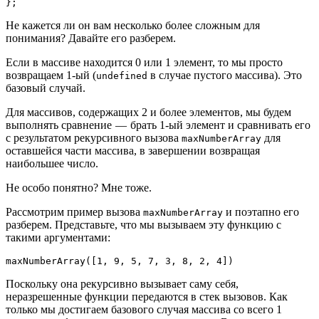
};
Не кажется ли он вам несколько более сложным для
понимания? Давайте его разберем.
Если в массиве находится 0 или 1 элемент, то мы просто
возвращаем 1-ый (
в случае пустого массива). Это
undefined
базовый случай.
Для массивов, содержащих 2 и более элементов, мы будем
выполнять сравнение — брать 1-ый элемент и сравнивать его
с результатом рекурсивного вызова
для
maxNumberArray
оставшейся части массива, в завершении возвращая
наибольшее число.
Не особо понятно? Мне тоже.
Рассмотрим пример вызова
и поэтапно его
maxNumberArray
разберем. Представьте, что мы вызываем эту функцию с
такими аргументами:
maxNumberArray([1, 9, 5, 7, 3, 8, 2, 4])
Поскольку она рекурсивно вызывает саму себя,
неразрешенные функции передаются в стек вызовов. Как
только мы достигаем базового случая массива со всего 1