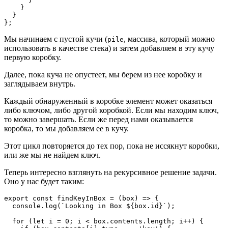
    }
  }
};
Мы начинаем с пустой кучи (
, массива, который можно
pile
использовать в качестве стека) и затем добавляем в эту кучу
первую коробку.
Далее, пока куча не опустеет, мы берем из нее коробку и
заглядываем внутрь.
Каждый обнаруженный в коробке элемент может оказаться
либо ключом, либо другой коробкой. Если мы находим ключ,
то можно завершать. Если же перед нами оказывается
коробка, то мы добавляем ее в кучу.
Этот цикл повторяется до тех пор, пока не иссякнут коробки,
или же мы не найдем ключ.
Теперь интересно взглянуть на рекурсивное решение задачи.
Оно у нас будет таким:
export const findKeyInBox = (box) => {
  console.log(`Looking in Box ${box.id}`);
  for (let i = 0; i < box.contents.length; i++) {