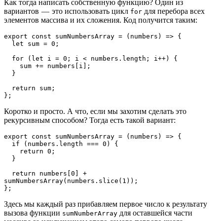
Как тогда написать собственную функцию? Один из
вариантов — это использовать цикл
для перебора всех
for
элементов массива и их сложения. Код получится таким:
export const sumNumbersArray = (numbers) => {
  let sum = 0;
  for (let i = 0; i < numbers.length; i++) {
    sum += numbers[i];
  }
  return sum;
};
Коротко и просто. А что, если мы захотим сделать это
рекурсивным способом? Тогда есть такой вариант:
export const sumNumbersArray = (numbers) => {
  if (numbers.length === 0) {
    return 0;
  }
  return numbers[0] + 
sumNumbersArray(numbers.slice(1));
};
Здесь мы каждый раз прибавляем первое число к результату
вызова функции
для оставшейся части
sumNumberArray