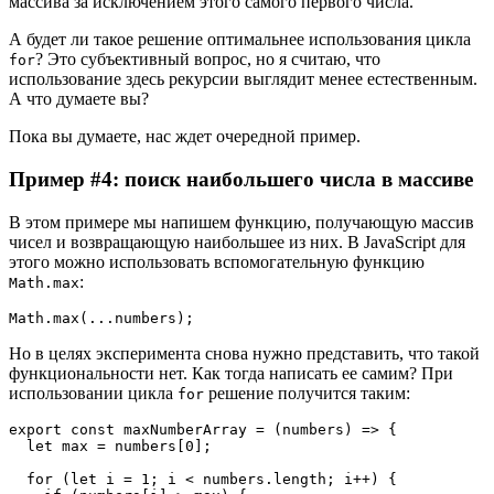
массива за исключением этого самого первого числа.
А будет ли такое решение оптимальнее использования цикла
? Это субъективный вопрос, но я считаю, что
for
использование здесь рекурсии выглядит менее естественным.
А что думаете вы?
Пока вы думаете, нас ждет очередной пример.
Пример #4: поиск наибольшего числа в массиве
В этом примере мы напишем функцию, получающую массив
чисел и возвращающую наибольшее из них. В JavaScript для
этого можно использовать вспомогательную функцию
:
Math.max
Math.max(...numbers);
Но в целях эксперимента снова нужно представить, что такой
функциональности нет. Как тогда написать ее самим? При
использовании цикла
решение получится таким:
for
export const maxNumberArray = (numbers) => {
  let max = numbers[0];
  for (let i = 1; i < numbers.length; i++) {