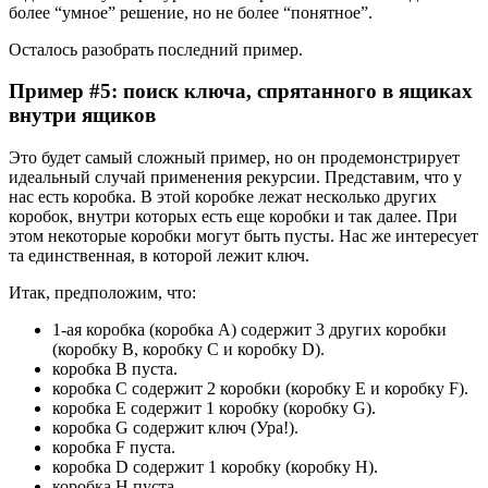
более “умное” решение, но не более “понятное”.
Осталось разобрать последний пример.
Пример #5: поиск ключа, спрятанного в ящиках
внутри ящиков
Это будет самый сложный пример, но он продемонстрирует
идеальный случай применения рекурсии. Представим, что у
нас есть коробка. В этой коробке лежат несколько других
коробок, внутри которых есть еще коробки и так далее. При
этом некоторые коробки могут быть пусты. Нас же интересует
та единственная, в которой лежит ключ.
Итак, предположим, что:
1-ая коробка (коробка A) содержит 3 других коробки
(коробку B, коробку C и коробку D).
коробка B пуста.
коробка C содержит 2 коробки (коробку E и коробку F).
коробка E содержит 1 коробку (коробку G).
коробка G содержит ключ (Ура!).
коробка F пуста.
коробка D содержит 1 коробку (коробку H).
коробка H пуста.