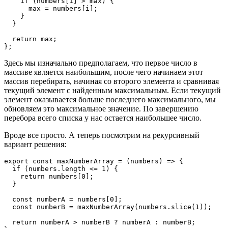
    if (numbers[i] > max) {
      max = numbers[i];
    }
  }
  return max;
};
Здесь мы изначально предполагаем, что первое число в
массиве является наибольшим, после чего начинаем этот
массив перебирать, начиная со второго элемента и сравнивая
текущий элемент с найденным максимальным. Если текущий
элемент оказывается больше последнего максимального, мы
обновляем это максимальное значение. По завершению
перебора всего списка у нас остается наибольшее число.
Вроде все просто. А теперь посмотрим на рекурсивный
вариант решения:
export const maxNumberArray = (numbers) => {
  if (numbers.length <= 1) {
    return numbers[0];
  }
  const numberA = numbers[0];
  const numberB = maxNumberArray(numbers.slice(1));
  return numberA > numberB ? numberA : numberB;