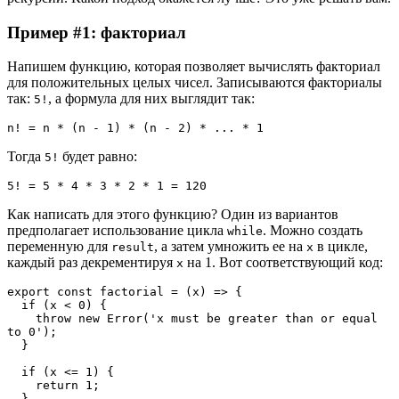
Пример #1: факториал
Напишем функцию, которая позволяет вычислять факториал
для положительных целых чисел. Записываются факториалы
так:
, а формула для них выглядит так:
5!
n! = n * (n - 1) * (n - 2) * ... * 1
Тогда
будет равно:
5!
5! = 5 * 4 * 3 * 2 * 1 = 120
Как написать для этого функцию? Один из вариантов
предполагает использование цикла
. Можно создать
while
переменную для
, а затем умножить ее на
в цикле,
result
x
каждый раз декрементируя
на 1. Вот соответствующий код:
x
export const factorial = (x) => {
  if (x < 0) {
    throw new Error('x must be greater than or equal 
to 0');
  }
  if (x <= 1) {
    return 1;
  }