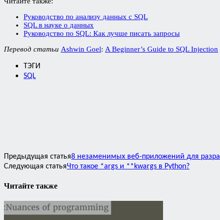
Читайте также:
Руководство по анализу данных с SQL
SQL в науке о данных
Руководство по SQL: Как лучше писать запросы
Перевод статьи
Ashwin Goel
:
A Beginner’s Guide to SQL Injection
ТЭГИ
SQL
Предыдущая статья
8 незаменимых веб-приложений для разра
Следующая статья
Что такое *args и **kwargs в Python?
Читайте также