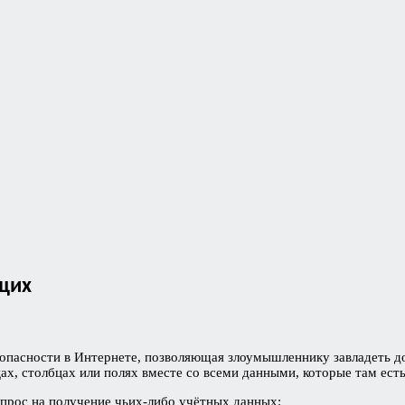
щих
опасности в Интернете, позволяющая злоумышленнику завладеть до
, столбцах или полях вместе со всеми данными, которые там есть
прос на получение чьих-либо учётных данных: