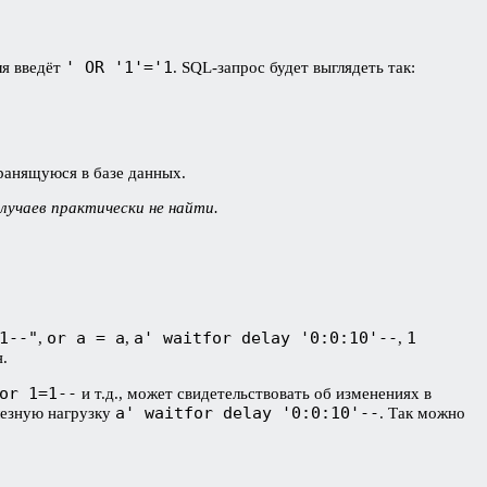
' OR '1'='1
ля введёт
. SQL-запрос будет выглядеть так:
ранящуюся в базе данных.
лучаев практически не найти.
1--"
or a = a
a' waitfor delay '0:0:10'--
1
,
,
,
.
or 1=1--
и т.д., может свидетельствовать об изменениях в
a' waitfor delay '0:0:10'--
лезную нагрузку
. Так можно