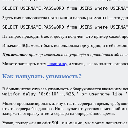
SELECT USERNAME,PASSWORD from USERS where USERNA
username
password
Здесь имя пользователя
и пароль
— это дан
SELECT USERNAME,PASSWORD from USERS where USERNA
На запрос приходит true, и доступ получен. Это пример самой п
Инъекция SQL может быть использована где угодно, и с её пом
Примечание:
пример максимально упрощён и приводится здесь ис
Можете заглянуть в эту
шпаргалку
и узнать, как выполнять запро
Как нащупать уязвимость?
В большинстве случаев уязвимость обнаруживается введением н
waitfor delay '0:0:10'--
%26
' or username like '
,
,
Можно проанализировать длину ответа сервера и время, требующее
ответе сервера баз данных. Но в случае отсутствия изменений м
задержать отправку ответа сервера на определённое время.
SQL-инъекции
Узнав, подвержен ли сайт
, мы можем попытаться