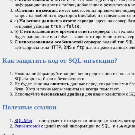
информацию из других таблиц добавлением результатов к и
«Слепая» инъекция
: имеет место, когда приложение подв
запрос на любой из операторов true/false, и отслеживаются и
а)
На основе данных в ответе сервера
: здесь на сервер б
true
false
отправке условия
и
.
б)
С использованием времени ответа сервера
: эта техник
Будет запрос true или false — зависит от времени ответа сер
SQL
С использованием особенностей сервера
: редкий тип
HTTP
DNS
ftp
веб-запросы типа
,
и
для отправки данных зл
Как защитить код от SQL-инъекции?
Никогда не формируйте запрос непосредственно из пользов
SQL-запросы, были в безопасности.
Не будет лишним
очистить
данные перед сохранением в ба
букв. Хотя и такие меры защиты не всегда помогают.
Используйте
безопасный драйвер
для взаимодействия с БД
Полезные ссылки
SQL Map
— инструмент с открытым исходным кодом, кото
SQL-инъекция
Репозиторий
с целой кучей информации по