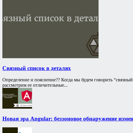
Связный список в деталях
Определение и пояснение?‍? Когда мы будем говорить “связный
рассмотрим ее отличительные...
Новая эра Angular: беззоновое обнаружение изме