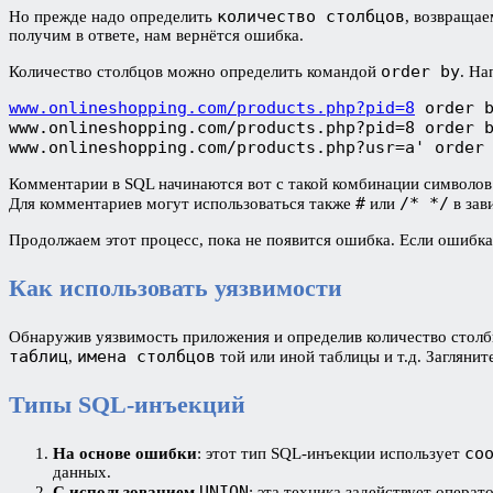
количество столбцов
Но прежде надо определить
, возвращае
получим в ответе, нам вернётся ошибка.
order by
Количество столбцов можно определить командой
. На
www.onlineshopping.com/products.php?pid=8
 order 
www.onlineshopping.com/products.php?pid=8 order 
www.onlineshopping.com/products.php?usr=a' order
Комментарии в SQL начинаются вот с такой комбинации символо
#
/* */
Для комментариев могут использоваться также
или
в зав
Продолжаем этот процесс, пока не появится ошибка. Если ошибка
Как использовать уязвимости
Обнаружив уязвимость приложения и определив количество стол
таблиц
имена столбцов
,
той или иной таблицы и т.д. Загляни
Типы SQL-инъекций
со
На основе ошибки
: этот тип SQL-инъекции использует
данных.
UNION
С использованием
: эта техника задействует опера