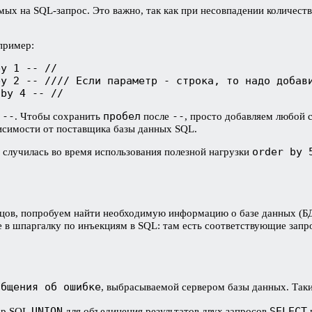
мых на SQL-запрос. Это важно, так как при несовпадении количест
пример:
by 1 -- //
by 2 -- //// Если параметр - строка, то надо добав
 by 4 -- //
--
пробел
--
в
. Чтобы сохранить
после
, просто добавляем любой 
исимости от поставщика базы данных SQL.
order by 
 случилась во время использования полезной нагрузки
бцов, попробуем найти необходимую информацию о базе данных (Б
те в шпаргалку по инъекциям в SQL: там есть соответствующие запр
общения об ошибке
, выбрасываемой сервером базы данных. Так
UNION
SELECT
тор SQL
для объединения результатов двух запросов