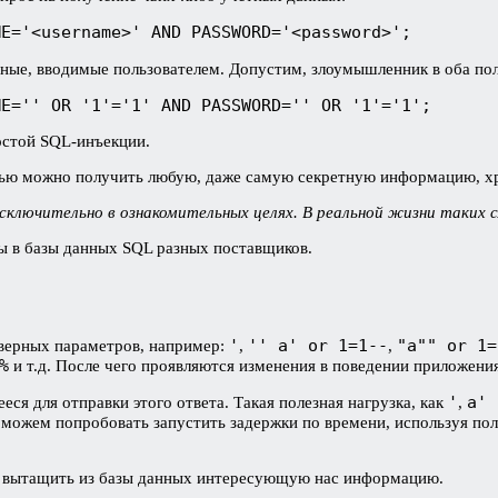
ME='<username>' AND PASSWORD='<password>';
ные, вводимые пользователем. Допустим, злоумышленник в оба по
ME='' OR '1'='1' AND PASSWORD='' OR '1'='1';
ростой SQL-инъекции.
ощью можно получить любую, даже самую секретную информацию, х
ключительно в ознакомительных целях. В реальной жизни таких с
сы в базы данных SQL разных поставщиков.
'
'' a' or 1=1--
"a"" or 1=
еверных параметров, например:
,
,
%
и т.д. После чего проявляются изменения в поведении приложения
'
a' 
ся для отправки этого ответа. Такая полезная нагрузка, как
,
ы можем попробовать запустить задержки по времени, используя по
 вытащить из базы данных интересующую нас информацию.