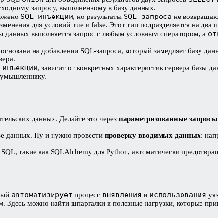
сходному запросу, выполненному в базу данных.
SQL-инъекции
SQL-запроса
ержено
, но результаты
не возвращаю
зменения для условий true и false. Этот тип подразделяется на два 
от
азы данных выполняется запрос с любым условным оператором, а
а основана на добавлении SQL-запроса, который замедляет базу дан
вера.
-инъекции
, зависит от конкретных характеристик сервера базы д
оумышленнику.
ательских данных. Делайте это через
параметризованные запросы
зе данных. Ну и нужно провести
проверку вводимых данных
: на
 SQL, такие как SQLAlchemy для Python, автоматически предотвр
автоматизирует
выявления
использования
рый
процесс
и
уяз
м
. Здесь можно найти шпаргалки и полезные нагрузки, которые при