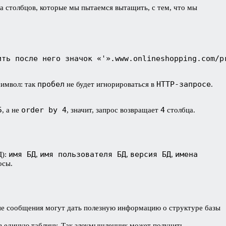
ва столбцов, которые мы пытаемся вытащить, с тем, что мы
ить после него значок «'».www.onlineshopping.com/p
пробел
HTTP-запросе
символ: так
не будет игнорироваться в
.
5
order by 4
4
, а не
, значит, запрос возвращает
столбца.
имя БД
имя пользователя БД
версия БД
имена
Д):
,
,
,
осы.
ие сообщения могут дать полезную информацию о структуре базы
в единую таблицу. Так злоумышленник может получить