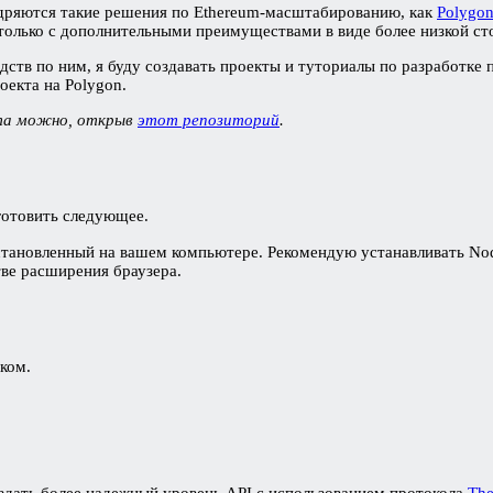
недряются такие решения по Ethereum-масштабированию, как
Polygo
 только с дополнительными преимуществами в виде более низкой сто
одств по ним, я буду создавать проекты и туториалы по разработ
оекта на Polygon.
кта можно, открыв
этот репозиторий
.
готовить следующее.
установленный на вашем компьютере. Рекомендую устанавливать N
тве расширения браузера.
ком.
создать более надежный уровень API с использованием протокола
The