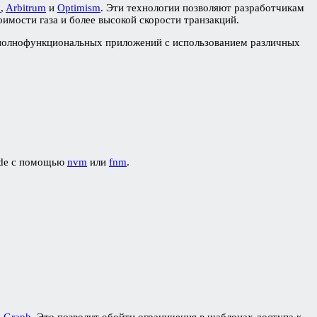
n
,
Arbitrum
и
Optimism
. Эти технологии позволяют разработчикам
имости газа и более высокой скорости транзакций.
ке полнофункциональных приложений с использованием различных
ode с помощью
nvm
или
fnm
.
 Graph
. Это позволит обойти ограничения в шаблонах доступа к