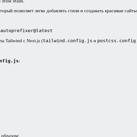
 этом этапе.
который позволяет легко добавлять стили и создавать красивые сайт
 autoprefixer@latest
tailwind.config.js
postcss.config
Tailwind с Next.js (
и
nfig.js
:
 образом: