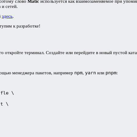
поэтому слово
Matic
используется как взаимозаменяемое при упомин
 и сетей.
й
здесь
.
тупим к разработке!
ого откройте терминал. Создайте или перейдите в новый пустой ка
npm
yarn
pnpm
омощью менеджера пакетов, например
,
или
:
ffle \
nt \