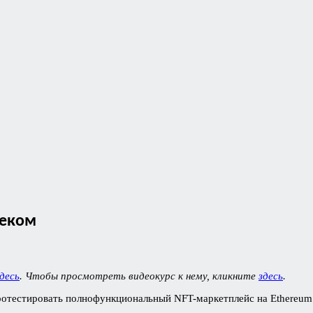
теком
десь
. Чтобы просмотреть видеокурс к нему, кликните
здесь
.
и протестировать полнофункциональный NFT-маркетплейс на Ethereu