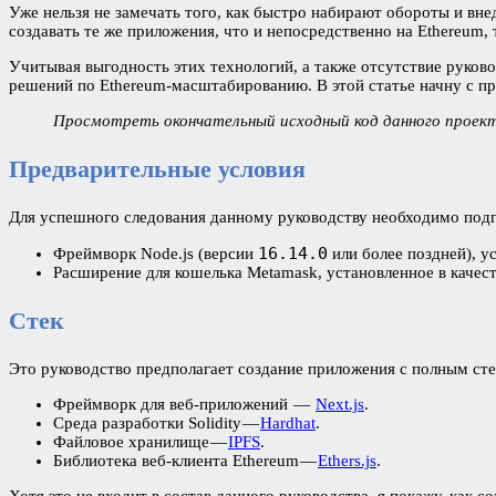
Уже нельзя не замечать того, как быстро набирают обороты и в
создавать те же приложения, что и непосредственно на Ethereum,
Учитывая выгодность этих технологий, а также отсутствие руков
решений по Ethereum-масштабированию. В этой статье начну с пр
Просмотреть окончательный исходный код данного прое
Предварительные условия
Для успешного следования данному руководству необходимо под
16.14.0
Фреймворк Node.js (версии
или более поздней), 
Расширение для кошелька Metamask, установленное в качес
Стек
Это руководство предполагает создание приложения с полным сте
Фреймворк для веб-приложений —
Next.js
.
Среда разработки Solidity —
Hardhat
.
Файловое хранилище —
IPFS
.
Библиотека веб-клиента Ethereum —
Ethers.js
.
Хотя это не входит в состав данного руководства, я покажу, как 