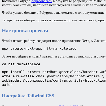
Компания Polygon
образовалась
в результате ребрендинга Matic, 
частей экосистемы, например используется в названиях ее токенов
Чтобы узнать больше о Polygon, ознакомьтесь с их документацие
Теперь, после обзора проекта и связанных с ним технологий, прис
Настройка проекта
Чтобы начать работу, создадим новое приложение Next.js. Для эт
npx create-next-app nft-marketplace
Затем перейдите в новый каталог и установите зависимости с п
cd nft-marketplace
npm install ethers hardhat @nomiclabs/hardhat-wa
ethereum-waffle chai @nomiclabs/hardhat-ethers \
web3modal @openzeppelin/contracts ipfs-http-clie
axios
Настройка Tailwind CSS