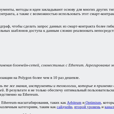
рументы, методы и идеи закладывают основу для многих других тип
контракта, а также с возможностью использовать этот смарт-контра
одграф, чтобы сделать запрос данных из смарт-контракта более гиб
льных шаблонов доступа к данным сложно реализовать непосредст
динения блокчейн-сетей, совместимых с Ethereum. Агрегирование
нзакции на Polygon более чем в 10 раз дешевле.
ть те же знания, инструменты и технологии, которые я применял 
лей
. В результате я не только обеспечу оптимальный пользовательс
едственно на Ethereum.
 Ethereum-масштабирования, таких как
Arbitrum
и
Optimism
, кото
различным категориям, таким как
сайдчейн
,
второй уровень
и
канал