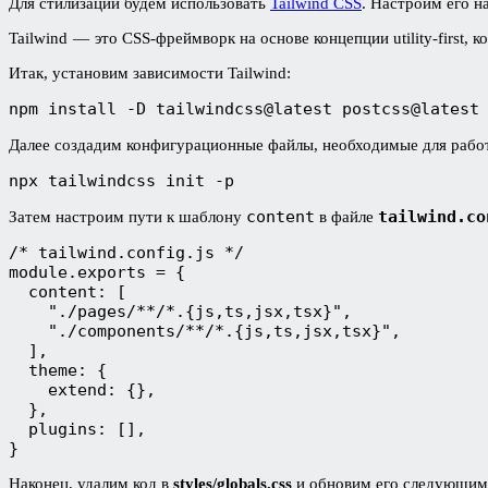
Для стилизации будем использовать
Tailwind CSS
. Настроим его на
Tailwind — это CSS-фреймворк на основе концепции utility-first, 
Итак, установим зависимости Tailwind:
npm install -D tailwindcss@latest postcss@latest
Далее создадим конфигурационные файлы, необходимые для работы 
npx tailwindcss init -p
content
tailwind.co
Затем настроим пути к шаблону
в файле
/* tailwind.config.js */
module.exports = {
  content: [
    "./pages/**/*.{js,ts,jsx,tsx}",
    "./components/**/*.{js,ts,jsx,tsx}",
  ],
  theme: {
    extend: {},
  },
  plugins: [],
}
Наконец, удалим код в
styles/globals.css
и обновим его следующим