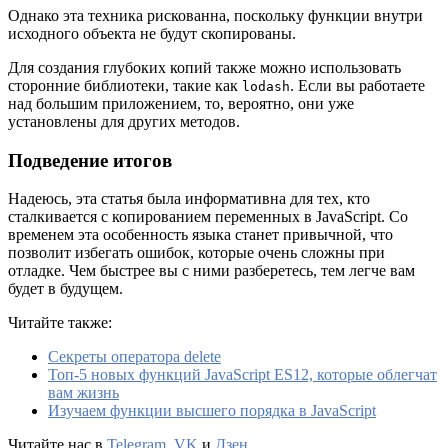
Однако эта техника рискованна, поскольку функции внутри
исходного объекта не будут скопированы.
Для создания глубоких копий также можно использовать
сторонние библиотеки, такие как
. Если вы работаете
lodash
над большим приложением, то, вероятно, они уже
установлены для других методов.
Подведение итогов
Надеюсь, эта статья была информативна для тех, кто
сталкивается с копированием переменных в JavaScript. Со
временем эта особенность языка станет привычной, что
позволит избегать ошибок, которые очень сложны при
отладке. Чем быстрее вы с ними разберетесь, тем легче вам
будет в будущем.
Читайте также:
Секреты оператора delete
Топ-5 новых функций JavaScript ES12, которые облегчат
вам жизнь
Изучаем функции высшего порядка в JavaScript
Читайте нас в
Telegram
,
VK
и
Дзен