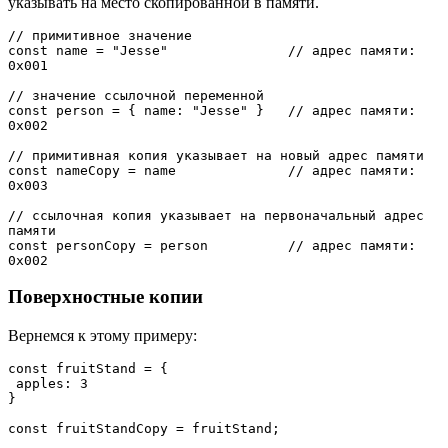
указывать на место скопированной в памяти.
// примитивное значение

const name = "Jesse"               // адрес памяти: 
0x001

// значение ссылочной переменной            

const person = { name: "Jesse" }   // адрес памяти: 
0x002

// примитивная копия указывает на новый адрес памяти

const nameCopy = name              // адрес памяти: 
0x003

// ссылочная копия указывает на первоначальный адрес 
памяти

const personCopy = person          // адрес памяти: 
0x002
Поверхностные копии
Вернемся к этому примеру:
const fruitStand = {

 apples: 3

}

const fruitStandCopy = fruitStand;
