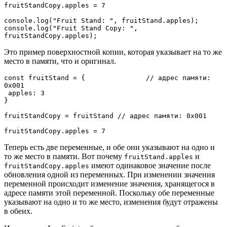
fruitStandCopy.apples = 7

console.log("Fruit Stand: ", fruitStand.apples);

console.log("Fruit Stand Copy: ", 
fruitStandCopy.apples);
Это пример поверхностной копии, которая указывает на то же
место в памяти, что и оригинал.
const fruitStand = {               // адрес памяти: 
0x001

 apples: 3

}

fruitStandCopy = fruitStand // адрес памяти: 0x001

fruitStandCopy.apples = 7
Теперь есть две переменные, и обе они указывают на одно и
то же место в памяти. Вот почему
и
fruitStand.apples
имеют одинаковое значение после
fruitStandCopy.apples
обновления одной из переменных. При изменении значения
переменной происходит изменение значения, хранящегося в
адресе памяти этой переменной. Поскольку обе переменные
указывают на одно и то же место, изменения будут отражены
в обеих.