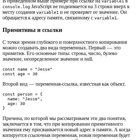
В приведенном выше примере при ссылке на
в
variable1
JavaScript не поднимается на 3 строки вверх к
console.log
месту создания
и не проверяет ее значение. Он
variable1
обращается к адресу памяти, связанному с
.
variable1
Примитивы и ссылки
С точки зрения глубокого и поверхностного копирования
можно создавать два вида переменных. Первый — это
примитив. Его основные типы: строка, число, булево
значение, неопределенное значение и null.
const name = "Jesse"
const age = 30
Второй вид — переменная-ссылка, известная как объект.
const person = {
  name: "Jesse",
  age: 30
}
Причина, по которой мы рассматриваем эти два понятия,
заключается в том, что при копировании примитивного
значения ему присваивается новый адрес в памяти. А когда
копируется ссылочная переменная, новая переменная будет