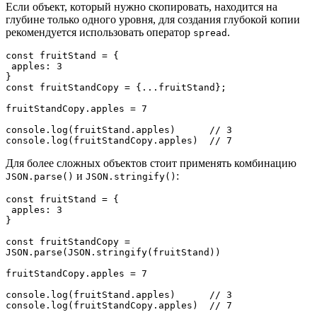
Если объект, который нужно скопировать, находится на
глубине только одного уровня, для создания глубокой копии
рекомендуется использовать оператор
.
spread
const fruitStand = {

 apples: 3

}

const fruitStandCopy = {...fruitStand};

fruitStandCopy.apples = 7

console.log(fruitStand.apples)      // 3

console.log(fruitStandCopy.apples)  // 7
Для более сложных объектов стоит применять комбинацию
и
:
JSON.parse()
JSON.stringify()
const fruitStand = {

 apples: 3

}

const fruitStandCopy = 
JSON.parse(JSON.stringify(fruitStand))

fruitStandCopy.apples = 7

console.log(fruitStand.apples)      // 3

console.log(fruitStandCopy.apples)  // 7