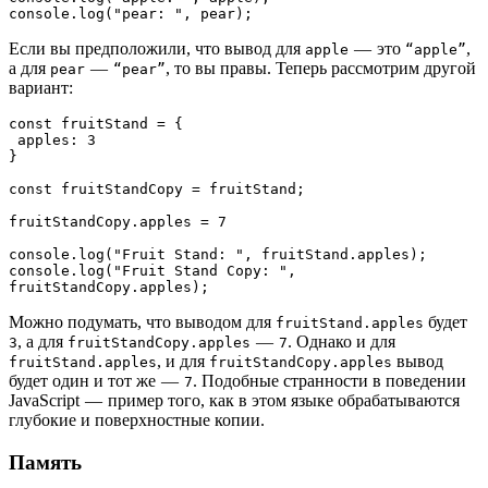
console.log("pear: ", pear);
Если вы предположили, что вывод для
— это
,
apple
“apple”
а для
—
, то вы правы. Теперь рассмотрим другой
pear
“pear”
вариант:
const fruitStand = {

 apples: 3

}

const fruitStandCopy = fruitStand;

fruitStandCopy.apples = 7

console.log("Fruit Stand: ", fruitStand.apples);

console.log("Fruit Stand Copy: ", 
fruitStandCopy.apples);
Можно подумать, что выводом для
будет
fruitStand.apples
, а для
—
. Однако и для
3
fruitStandCopy.apples
7
, и для
вывод
fruitStand.apples
fruitStandCopy.apples
будет один и тот же —
. Подобные странности в поведении
7
JavaScript — пример того, как в этом языке обрабатываются
глубокие и поверхностные копии.
Память