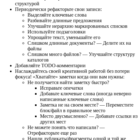
структурой
Периодически рефакторьте свои записи:
Выделяйте ключевые слова
Разбивайте длинные предложения
Улучшайте иерархию маркированных списков
Используйте подзаголовки
Упрощайте текст, уменьшайте его
Слишком длинные документы? — Делите их на
файлы
Слишком много файлов? — Улучшайте структуру
каталогов
Добавляйте TODO-комментарии
Наслаждайтесь своей креативной работой без потери
фокуса! «Хватайте» заметки когда они вам нужны:
Не получается найти заметку быстро?
Исправьте опечатки
Добавьте ключевые слова (иногда неверно
написанные ключевые слова)
Заметка не на своем месте? — Переместите
блок/файл в правильное место
Место двусмысленно? — Добавьте ссылки из
других мест
Не можете понять что написали? —
Отрефакторьте еще раз
Нашли дубликаты/фрагменты одной и той же