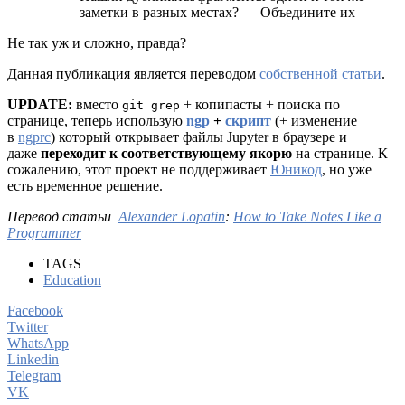
заметки в разных местах? — Объедините их
Не так уж и сложно, правда?
Данная публикация является переводом
собственной статьи
.
UPDATE:
вместо
+ копипасты + поиска по
git grep
странице, теперь использую
ngp
+
скрипт
(+ изменение
в
ngprc
) который открывает файлы Jupyter в браузере и
даже
переходит к соответствующему якорю
на странице. К
сожалению, этот проект не поддерживает
Юникод
, но уже
есть временное решение.
Перевод статьи
Alexander Lopatin
:
How to Take Notes Like a
Programmer
TAGS
Education
Facebook
Twitter
WhatsApp
Linkedin
Telegram
VK