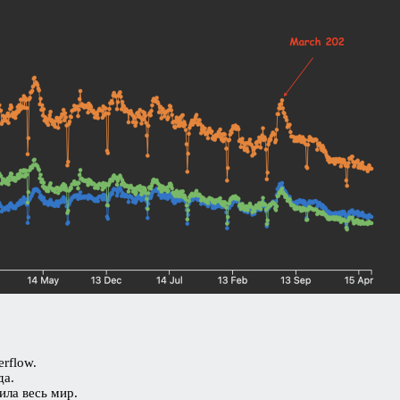
rflow.
да.
ила весь мир.