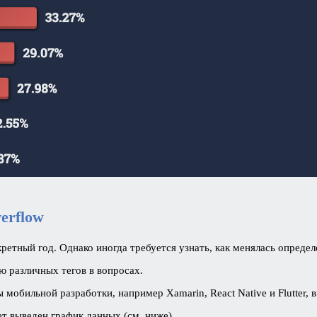
erflow
тный год. Однако иногда требуется узнать, как менялась определ
ю различных тегов в вопросах.
обильной разработки, например Xamarin, React Native и Flutter, в
т выведен график данных (см. ниже).