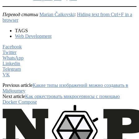
Перевод статьи
Marian Čaikovski
:
Hiding text from Ctrl+F in a
browser
TAGS
Web Development
Facebook
Twitter
WhatsApp
Linkedin
Telegram
VK
Previous article
Какие типы изображений можно создавать в
Midjourney
Next article
Как оркестровать микросервисы с помощью
Docker Compose