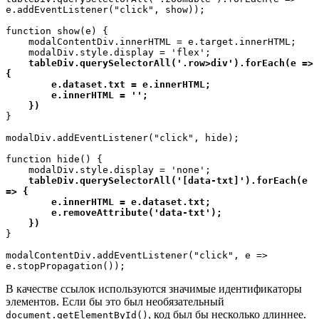
e.addEventListener("click", show));

function show(e) {

    modalContentDiv.innerHTML = e.target.innerHTML;

    modalDiv.style.display = 'flex';

tableDiv.querySelectorAll('.row>div').forEach(e => 
{

        e.dataset.txt = e.innerHTML;

        e.innerHTML = '';

    })
}

modalDiv.addEventListener("click", hide);

function hide() {

    modalDiv.style.display = 'none';

tableDiv.querySelectorAll('[data-txt]').forEach(e 
=> {

        e.innerHTML = e.dataset.txt;

        e.removeAttribute('data-txt');

    })
}

modalContentDiv.addEventListener("click", e => 
e.stopPropagation());
В качестве ссылок используются значимые идентификаторы
элементов. Если бы это был необязательный
, код был бы несколько длиннее.
document.getElementById()