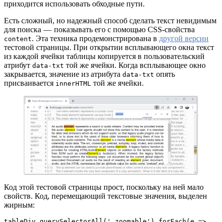
приходится использовать обходные пути.
Есть сложный, но надежный способ сделать текст невидимым
для поиска — показывать его с помощью CSS-свойства
. Эта техника продемонстрирована в
другой версии
content
тестовой страницы. При открытии всплывающего окна текст
из каждой ячейки таблицы копируется в пользовательский
атрибут
той же ячейки. Когда всплывающее окно
data-txt
закрывается, значение из атрибута
опять
data-txt
присваивается
той же ячейки.
innerHTML
Код этой тестовой страницы прост, поскольку на ней мало
свойств. Код, перемещающий текстовые значения, выделен
жирным:
tableDiv.querySelectorAll('.zoomable').forEach(e => 