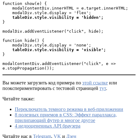
function show(e) {

    modalContentDiv.innerHTML = e.target.innerHTML;

    modalDiv.style.display = 'flex';

tableDiv.style.visibility = 'hidden';
}

modalDiv.addEventListener("click", hide);

function hide() {

    modalDiv.style.display = 'none';

tableDiv.style.visibility = 'visible';
}

modalContentDiv.addEventListener("click", e => 
e.stopPropagation());
Вы можете загрузить код примера по
этой ссылке
или
поэкспериментировать с тестовой страницей
тут
.
Читайте также:
Переключатель темного режима в веб-приложении
8 полезных приемов в CSS: Эффект параллакса,
прилипающий футер и многое другое
4 недооцененных API браузера
Читайте нас в
Telegram
,
VK
и
Дзен