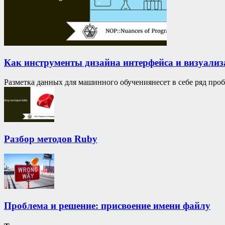
Как инструменты дизайна интерфейса и визуализ
Разметка данных для машинного обучениянесет в себе ряд проб
Разбор методов Ruby
Проблема и решение: присвоение имени файлу