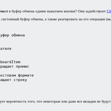
текст
в буфер обмена одним нажатием кнопки? Они задействуют
Cl
 системный буфер обмена, а также реагировать на его операции (вы
уфер обмена 

ателя 

boardItem

ращает промис

кстовом формате 

ращает строку
ет вероятность того, что некоторые или даже все вкладки не буду