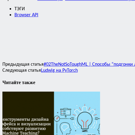
ТЭГИ
Browser API
Предыдущая статья
#02TheNotSoToughML | Способы “подгонки
Следующая статья
Ludwig на PyTorch
Читайте также