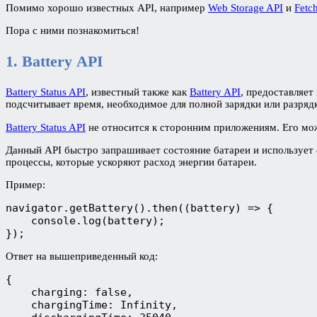
Помимо хорошо известных API, например
Web Storage API
и
Fetc
Пора с ними познакомиться!
1. Battery API
Battery Status API
, известный также как
Battery API
, предоставляет
подсчитывает время, необходимое для полной зарядки или разрядк
Battery Status API
не относится к сторонним приложениям. Его мо
Данный API быстро запрашивает состояние батареи и использует
процессы, которые ускоряют расход энергии батареи.
Пример:
navigator.getBattery().then((battery) => {
    console.log(battery);
});
Ответ на вышеприведенный код:
{
    charging: false,
    chargingTime: Infinity,