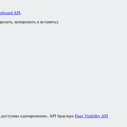
ipboard API
.
резать, копировать и вставить).
т доступны одновременно. API браузера
Page Visibility API