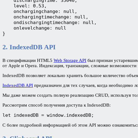
    dischargingTime: 35040,
    level: 0.53,
    onchargingchange: null,
    onchargingtimechange: null,
    ondischargingtimechange: null,
    onlevelchange: null
}
2. IndexedDB API
В спецификации HTML5
Web Storage API
был признан устаревшим
от Apple и Opera. Индексация, транзакции, сложные возможност
IndexedDB позволяет локально хранить большое количество объе
IndexedDB API
предназначен для тех случаев, когда необходимо 
Мы даже можем создать полную реализацию CRUD, используя толь
Рассмотрим способ получения доступа к IndexedDB:
let indexedDB = window.indexedDB;
С более подробной информацией об этом API можно ознакомитьс