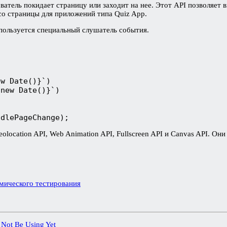
ователь покидает страницу или заходит на нее. Этот API позволяет
со страницы для приложений типа Quiz App.
пользуется специальный слушатель события.
w Date()}`)

new Date()}`)

ndlePageChange);
olocation API, Web Animation API, Fullscreen API и Canvas API. О
мического тестирования
Not Be Using Yet