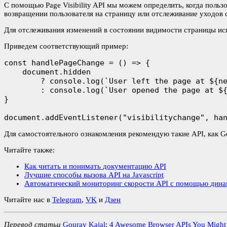
С помощью Page Visibility API мы можем определить, когда польз
возвращении пользователя на страницу или отслеживание уходов 
Для отслеживания изменений в состоянии видимости страницы ис
Приведем соответствующий пример:
const handlePageChange = () => {

    document.hidden

        ? console.log(`User left the page at ${ne
        : console.log(`User opened the page at ${
}

document.addEventListener("visibilitychange", ha
Для самостоятельного ознакомления рекомендую такие API, как Ge
Читайте также:
Как читать и понимать документацию API
Лучшие способы вызова API на Javascript
Автоматический мониторинг скорости API с помощью дина
Читайте нас в
Telegram
,
VK
и
Дзен
Перевод статьи
Gourav Kajal
:
4 Awesome Browser APIs You Might 