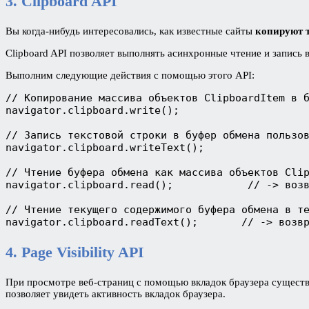
3. Clipboard API
Вы когда-нибудь интересовались, как известные сайты
копируют 
Clipboard API позволяет выполнять асинхронные чтение и запись в
Выполним следующие действия с помощью этого API:
// Копирование массива объектов ClipboardItem в б
navigator.clipboard.write();

// Запись текстовой строки в буфер обмена пользов
navigator.clipboard.writeText();

// Чтение буфера обмена как массива объектов Clip
navigator.clipboard.read();            // -> возв
// Чтение текущего содержимого буфера обмена в те
navigator.clipboard.readText();       // -> возв
4. Page Visibility API
При просмотре веб-страниц с помощью вкладок браузера существу
позволяет увидеть активность вкладок браузера.