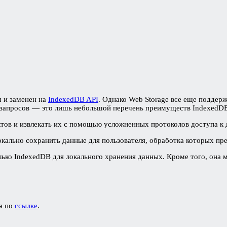
 и заменен на
IndexedDB API
. Однако Web Storage все еще поддер
и запросов — это лишь небольшой перечень преимуществ IndexedDB
ктов и извлекать их с помощью усложненных протоколов доступа к
локально сохранить данные для пользователя, обработка которых п
ко IndexedDB для локального хранения данных. Кроме того, она 
я по
ссылке
.