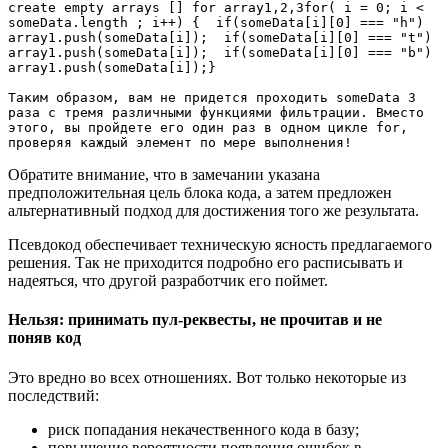
create empty arrays [] for array1,2,3for( i = 0; i < 
someData.length ; i++) {  if(someData[i][0] === "h")  
array1.push(someData[i]);  if(someData[i][0] === "t")  
array1.push(someData[i]);  if(someData[i][0] === "b")  
array1.push(someData[i]);}

Таким образом, вам не придется проходить someData 3 
раза с тремя различными функциями фильтрации. Вместо 
этого, вы пройдете его один раз в одном цикле for, 
проверяя каждый элемент по мере выполнения! 
Обратите внимание, что в замечании указана
предположительная цель блока кода, а затем предложен
альтернативный подход для достижения того же результата.
Псевдокод обеспечивает техническую ясность предлагаемого
решения. Так не приходится подробно его расписывать и
надеяться, что другой разработчик его поймет.
Нельзя: принимать пул-реквесты, не прочитав и не
поняв код
Это вредно во всех отношениях. Вот только некоторые из
последствий:
риск попадания некачественного кода в базу;
повышение вероятности появления ошибок в