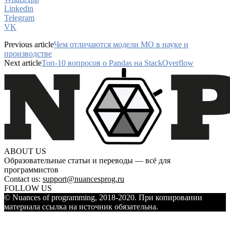
Linkedin
Telegram
VK
Previous article
Чем отличаются модели МО в науке и
производстве
Next article
Топ-10 вопросов о Pandas на StackOverflow
ABOUT US
Образовательные статьи и переводы — всё для
программистов
Contact us:
support@nuancesprog.ru
FOLLOW US
© Nuances of programming, 2018-2020. При копировании
материала ссылка на источник обязательна.