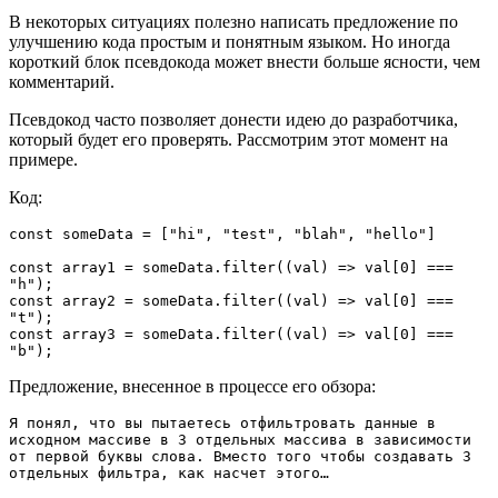
В некоторых ситуациях полезно написать предложение по
улучшению кода простым и понятным языком. Но иногда
короткий блок псевдокода может внести больше ясности, чем
комментарий.
Псевдокод часто позволяет донести идею до разработчика,
который будет его проверять. Рассмотрим этот момент на
примере.
Код:
const someData = ["hi", "test", "blah", "hello"]

const array1 = someData.filter((val) => val[0] === 
"h");

const array2 = someData.filter((val) => val[0] === 
"t");

const array3 = someData.filter((val) => val[0] === 
"b");
Предложение, внесенное в процессе его обзора:
Я понял, что вы пытаетесь отфильтровать данные в 
исходном массиве в 3 отдельных массива в зависимости 
от первой буквы слова. Вместо того чтобы создавать 3 
отдельных фильтра, как насчет этого…
