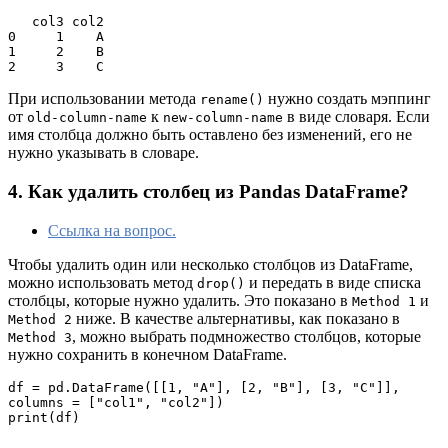
   col3 col2

0     1    A

1     2    B

2     3    C
При использовании метода
нужно создать мэппинг
rename()
от
к
в виде словаря. Если
old-column-name
new-column-name
имя столбца должно быть оставлено без изменений, его не
нужно указывать в словаре.
4. Как удалить столбец из Pandas DataFrame?
Ссылка на вопрос.
Чтобы удалить один или несколько столбцов из DataFrame,
можно использовать метод
и передать в виде списка
drop()
столбцы, которые нужно удалить. Это показано в
и
Method 1
ниже. В качестве альтернативы, как показано в
Method 2
, можно выбрать подмножество столбцов, которые
Method 3
нужно сохранить в конечном DataFrame.
df = pd.DataFrame([[1, "A"], [2, "B"], [3, "C"]], 
columns = ["col1", "col2"])

print(df)
