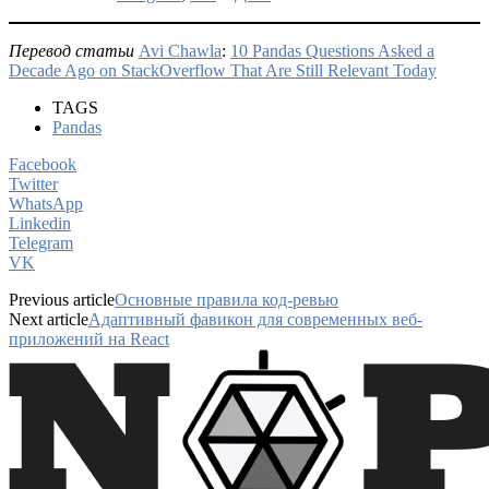
Перевод статьи
Avi Chawla
:
10 Pandas Questions Asked a
Decade Ago on StackOverflow That Are Still Relevant Today
TAGS
Pandas
Facebook
Twitter
WhatsApp
Linkedin
Telegram
VK
Previous article
Основные правила код-ревью
Next article
Адаптивный фавикон для современных веб-
приложений на React