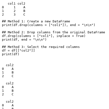
   col1 col2

0     1    A

1     2    B

2     3    C
## Method 1: Create a new DataFrame

print(df.drop(columns = ["col1"]), end = "\n\n")

## Method 2: Drop columns from the original DataFrame

df.drop(columns = ["col1"], inplace = True)

print(df, end = "\n\n")

## Method 3: Select the required columns

df = df[["col2"]]

print(df)

  col2

0    A

1    B

2    C

  col2

0    A

1    B

2    C

  col2

0    A

1    B
