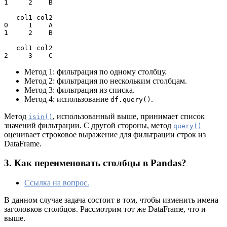
1     2    B

   col1 col2

0     1    A

1     2    B

   col1 col2

2     3    C
Метод 1: фильтрация по одному столбцу.
Метод 2: фильтрация по нескольким столбцам.
Метод 3: фильтрация из списка.
Метод 4: использование
.
df.query()
Метод
, использованный выше, принимает список
isin()
значений фильтрации. С другой стороны, метод
query()
оценивает строковое выражение для фильтрации строк из
DataFrame.
3. Как переименовать столбцы в Pandas?
Ссылка на вопрос.
В данном случае задача состоит в том, чтобы изменить имена
заголовков столбцов. Рассмотрим тот же DataFrame, что и
выше.