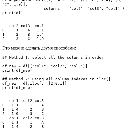
"C", 1.9]], 

                  columns = ["col2", "col3", "col1"])

print(df)

   col2 col3  col1

0     1    A   1.1

1     2    B   1.4

2     3    C   1.9
Это можно сделать двумя способами:
## Method 1: select all the columns in order

df_new = df[["col1", "col2", "col3"]]

print(df_new)

## Method 2: Using all column indexes in iloc[]

df_new = df.iloc[:, [2,0,1]]

print(df_new)

   col1  col2 col3

0   1.1     1    A

1   1.4     2    B

2   1.9     3    C

   col1  col2 col3

0   1.1     1    A

1   1.4     2    B
