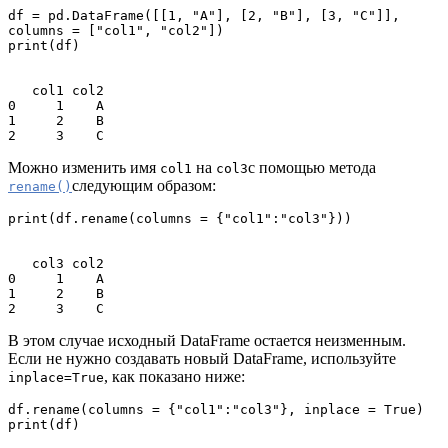
df = pd.DataFrame([[1, "A"], [2, "B"], [3, "C"]], 
columns = ["col1", "col2"])

print(df)

   col1 col2

0     1    A

1     2    B

2     3    C
Можно изменить имя
на
с помощью метода
col1
col3
следующим образом:
rename()
print(df.rename(columns = {"col1":"col3"}))

   col3 col2

0     1    A

1     2    B

2     3    C
В этом случае исходный DataFrame остается неизменным.
Если не нужно создавать новый DataFrame, используйте
, как показано ниже:
inplace=True
df.rename(columns = {"col1":"col3"}, inplace = True)

print(df)
