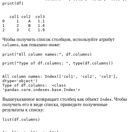
print(df)

   col1 col2  col3

0     1    A   1.1

1     2    B   1.4

2     3    C   1.9
Чтобы получить список столбцов, используйте атрибут
, как показано ниже:
columns
print("All column names:", df.columns)

print("Type of df.columns: ", type(df.columns))

All column names: Index(['col1', 'col2', 'col3'], 
dtype='object')

Type of df.columns:  <class 
'pandas.core.indexes.base.Index'>
Вышеуказанное возвращает столбец как объект
. Чтобы
Index
получить его в виде списка, приведите полученные
результаты к списку:
list(df.columns)
