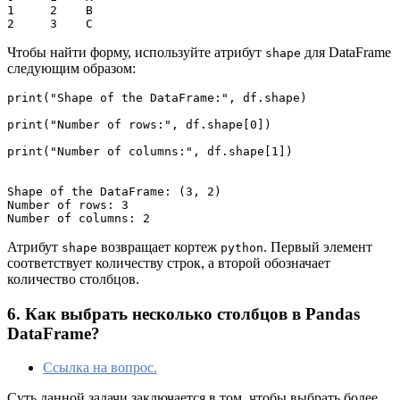
1     2    B

2     3    C
Чтобы найти форму, используйте атрибут
для DataFrame
shape
следующим образом:
print("Shape of the DataFrame:", df.shape)

print("Number of rows:", df.shape[0])

print("Number of columns:", df.shape[1])

Shape of the DataFrame: (3, 2)

Number of rows: 3

Number of columns: 2
Атрибут
возвращает кортеж
. Первый элемент
shape
python
соответствует количеству строк, а второй обозначает
количество столбцов.
6. Как выбрать несколько столбцов в Pandas
DataFrame?
Ссылка на вопрос.
Суть данной задачи заключается в том, чтобы выбрать более