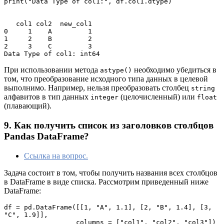
print("Data Type of col1:", df.col1.dtype)

   col1 col2  new_col1

0     1    A         1

1     2    B         2

2     3    C         3

Data Type of col1: int64
При использовании метода
необходимо убедиться в
astype()
том, что преобразование исходного типа данных в целевой
выполнимо. Например, нельзя преобразовать столбец
string
алфавитов в тип данных
(целочисленный) или
integer
float
(плавающий).
9. Как получить список из заголовков столбцов
Pandas DataFrame?
Ссылка на вопрос.
Задача состоит в том, чтобы получить названия всех столбцов
в DataFrame в виде списка. Рассмотрим приведенный ниже
DataFrame:
df = pd.DataFrame([[1, "A", 1.1], [2, "B", 1.4], [3, 
"C", 1.9]], 

                  columns = ["col1", "col2", "col3"])
