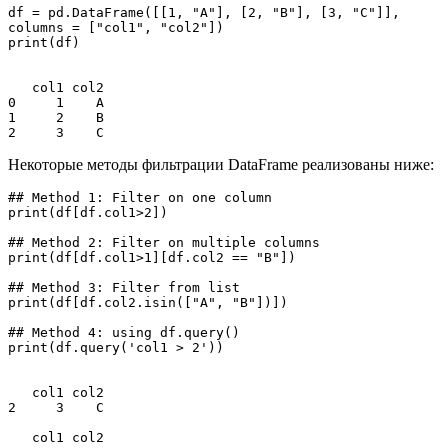
df = pd.DataFrame([[1, "A"], [2, "B"], [3, "C"]], 
columns = ["col1", "col2"])

print(df)

   col1 col2

0     1    A

1     2    B

2     3    C
Некоторые методы фильтрации DataFrame реализованы ниже:
## Method 1: Filter on one column

print(df[df.col1>2])

## Method 2: Filter on multiple columns

print(df[df.col1>1][df.col2 == "B"])

## Method 3: Filter from list

print(df[df.col2.isin(["A", "B"])])

## Method 4: using df.query()

print(df.query('col1 > 2'))

   col1 col2

2     3    C

   col1 col2
