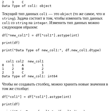
2    3    C

Data Type of col1: object
Текущий тип данных
— это
(то же самое, что и
col1
object
). Задача состоит в том, чтобы изменить тип данных
string
со
на
. Изменить тип данных можно
col1
string
integer
следующим образом:
df["new_col1"] = df["col1"].astype(int)

print(df)

print("Data Type of new_col1:", df.new_col1.dtype)

  col1 col2  new_col1

0    1    A         1

1    2    B         2

2    3    C         3

Data Type of new_col1: int64
Чтобы не создавать столбец, можно хранить новые значения в
том же столбце:
df["col1"] = df["col1"].astype(int)

print(df)
