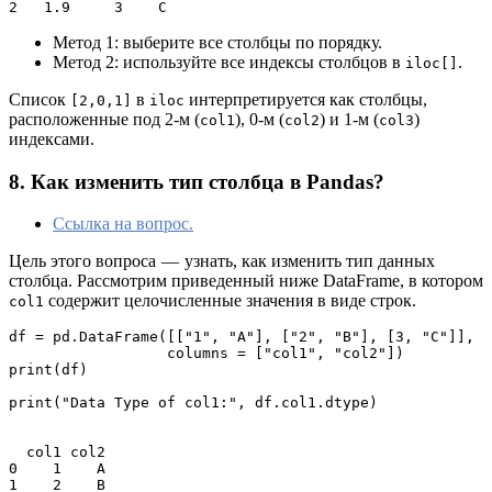
2   1.9     3    C
Метод 1: выберите все столбцы по порядку.
Метод 2: используйте все индексы столбцов в
.
iloc[]
Список
в
интерпретируется как столбцы,
[2,0,1]
iloc
расположенные под 2-м (
), 0-м (
) и 1-м (
)
col1
col2
col3
индексами.
8. Как изменить тип столбца в Pandas?
Ссылка на вопрос.
Цель этого вопроса — узнать, как изменить тип данных
столбца. Рассмотрим приведенный ниже DataFrame, в котором
содержит целочисленные значения в виде строк.
col1
df = pd.DataFrame([["1", "A"], ["2", "B"], [3, "C"]], 

                  columns = ["col1", "col2"])

print(df)

print("Data Type of col1:", df.col1.dtype)

  col1 col2

0    1    A

1    2    B
