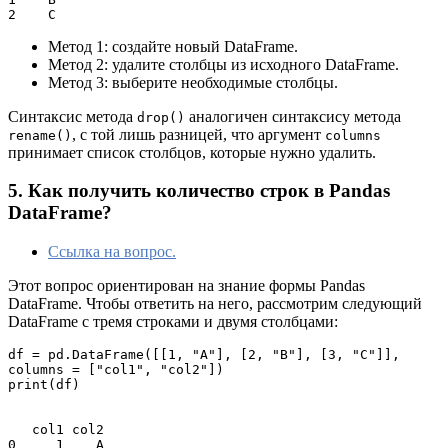
2    C
Метод 1: создайте новый DataFrame.
Метод 2: удалите столбцы из исходного DataFrame.
Метод 3: выберите необходимые столбцы.
Синтаксис метода
аналогичен синтаксису метода
drop()
, с той лишь разницей, что аргумент
rename()
columns
принимает список столбцов, которые нужно удалить.
5. Как получить количество строк в Pandas
DataFrame?
Ссылка на вопрос.
Этот вопрос ориентирован на знание формы Pandas
DataFrame. Чтобы ответить на него, рассмотрим следующий
DataFrame с тремя строками и двумя столбцами:
df = pd.DataFrame([[1, "A"], [2, "B"], [3, "C"]], 
columns = ["col1", "col2"])

print(df)

   col1 col2

0     1    A
