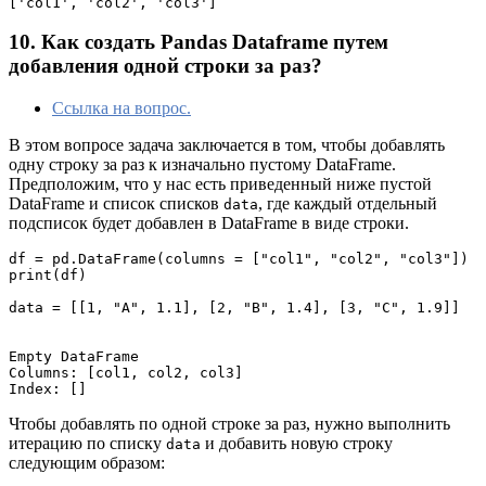
['col1', 'col2', 'col3']
10. Как создать Pandas Dataframe путем
добавления одной строки за раз?
Ссылка на вопрос.
В этом вопросе задача заключается в том, чтобы добавлять
одну строку за раз к изначально пустому DataFrame.
Предположим, что у нас есть приведенный ниже пустой
DataFrame и список списков
, где каждый отдельный
data
подсписок будет добавлен в DataFrame в виде строки.
df = pd.DataFrame(columns = ["col1", "col2", "col3"])

print(df)

data = [[1, "A", 1.1], [2, "B", 1.4], [3, "C", 1.9]]

Empty DataFrame

Columns: [col1, col2, col3]

Index: []
Чтобы добавлять по одной строке за раз, нужно выполнить
итерацию по списку
и добавить новую строку
data
следующим образом: