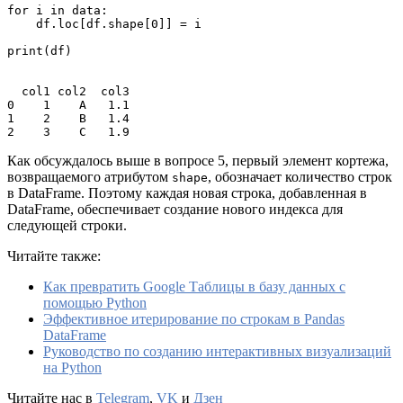
for i in data:

    df.loc[df.shape[0]] = i

print(df)

  col1 col2  col3

0    1    A   1.1

1    2    B   1.4

2    3    C   1.9
Как обсуждалось выше в вопросе 5, первый элемент кортежа,
возвращаемого атрибутом
, обозначает количество строк
shape
в DataFrame. Поэтому каждая новая строка, добавленная в
DataFrame, обеспечивает создание нового индекса для
следующей строки.
Читайте также:
Как превратить Google Таблицы в базу данных с
помощью Python
Эффективное итерирование по строкам в Pandas
DataFrame
Руководство по созданию интерактивных визуализаций
на Python
Читайте нас в
Telegram
,
VK
и
Дзен