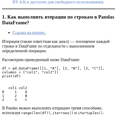
BY 4.0) и доступен для свободного использования.
1. Как выполнить итерации по строкам в Pandas
DataFrame?
Ссылка на вопрос.
Итерация (также известная как цикл) — посещение каждой
строки в DataFrame по отдельности с выполнением
определенной операции.
Рассмотрим приведенный ниже DataFrame:
df = pd.DataFrame([[1, "A"], [2, "B"], [3, "C"]], 
columns = ["col1", "col2"])

print(df)

   col1 col2

0     1    A

1     2    B

2     3    C
В Pandas можно выполнять итерацию тремя способами,
используя
,
и
.
range(len(df))
iterrows()
itertuples()