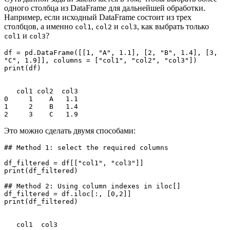
одного столбца из DataFrame для дальнейшей обработки.
Например, если исходный DataFrame состоит из трех
столбцов, а именно
,
и
, как выбрать только
col1
col2
col3
и
?
col1
col3
df = pd.DataFrame([[1, "A", 1.1], [2, "B", 1.4], [3, 
"C", 1.9]], columns = ["col1", "col2", "col3"])

print(df)

   col1 col2  col3

0     1    A   1.1

1     2    B   1.4

2     3    C   1.9
Это можно сделать двумя способами:
## Method 1: select the required columns

df_filtered = df[["col1", "col3"]]

print(df_filtered)

## Method 2: Using column indexes in iloc[]

df_filtered = df.iloc[:, [0,2]]

print(df_filtered)

   col1  col3
