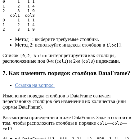
0     1   1.1

1     2   1.4

2     3   1.9

   col1  col3

0     1   1.1

1     2   1.4

2     3   1.9
Метод 1: выберите требуемые столбцы.
Метод 2: используйте индексы столбцов в
.
iloc[]
Список
в
интерпретируется как столбцы,
[0,2]
iloc
расположенные под 0-м (
) и 2-м (
) индексами.
col1
col3
7. Как изменить порядок столбцов DataFrame?
Ссылка на вопрос.
Изменение порядка столбцов в DataFrame означает
перестановку столбцов без изменения их количества (или
формы DataFrame).
Рассмотрим приведенный ниже DataFrame. Задача состоит в
том, чтобы расположить столбцы в порядке
—
—
col1
col2
.
col3
df = pd.DataFrame([[1, "A", 1.1], [2, "B", 1.4], [3, 