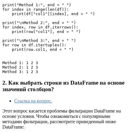
print("Method 1:", end = " ")

for index in range(len(df)):

    print(df["col1"][index], end = " ")

print("\nMethod 2:", end = " ")

for index, row in df.iterrows():

    print(row["col1"], end = " ")

print("\nMethod 3:", end = " ")

for row in df.itertuples(): 

    print(row.col1, end = " ")

Method 1: 1 2 3 

Method 2: 1 2 3 

Method 3: 1 2 3 
2. Как выбрать строки из DataFrame на основе
значений столбцов?
Ссылка на вопрос.
Этот вопрос касается проблемы фильтрации DataFrame на
основе условия. Чтобы ознакомиться с популярными
методами фильтрации, рассмотрите приведенный ниже
DataFrame: