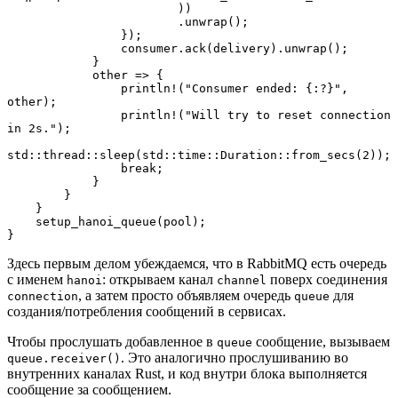
                        ))
                        .unwrap();
                });
                consumer.ack(delivery).unwrap();
            }
            other => {
                println!("Consumer ended: {:?}", 
other);
                println!("Will try to reset connection 
in 2s.");
std::thread::sleep(std::time::Duration::from_secs(2));
                break;
            }
        }
    }
    setup_hanoi_queue(pool);
}
Здесь первым делом убеждаемся, что в RabbitMQ есть очередь
с именем
: открываем канал
поверх соединения
hanoi
channel
, а затем просто объявляем очередь
для
connection
queue
создания/потребления сообщений в сервисах.
Чтобы прослушать добавленное в
сообщение, вызываем
queue
. Это аналогично прослушиванию во
queue.receiver()
внутренних каналах Rust, и код внутри блока выполняется
сообщение за сообщением.