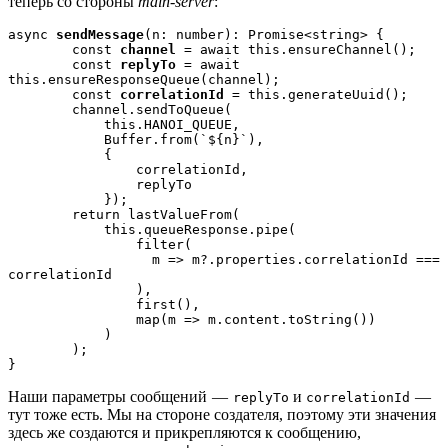
теперь со стороны
main-server
:
async 
sendMessage
(n: number): Promise<string> {
        const 
channel 
= await this.ensureChannel();
        const 
replyTo 
= await 
this.ensureResponseQueue(channel);
        const 
correlationId 
= this.generateUuid();
        channel.sendToQueue(
            this.HANOI_QUEUE,
            Buffer.from(`${n}`),
            {
                correlationId,
                replyTo
            });
        return lastValueFrom(
            this.queueResponse.pipe(
                filter(
                  m => m?.properties.correlationId === 
correlationId
                ),
                first(),
                map(m => m.content.toString())
            )
        );
}
Наши параметры сообщений —
и
—
replyTo
correlationId
тут тоже есть. Мы на стороне создателя, поэтому эти значения
здесь же создаются и прикрепляются к сообщению,