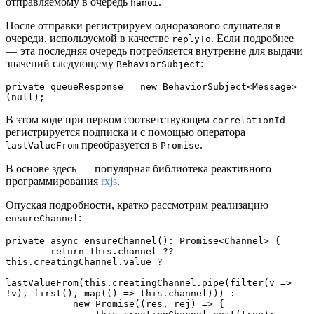
отправляемому в очередь
.
hanoi
После отправки регистрируем одноразового слушателя в
очереди, используемой в качестве
. Если подробнее
replyTo
— эта последняя очередь потребляется внутренне для выдачи
значений следующему
:
BehaviorSubject
private queueResponse = new BehaviorSubject<Message>
(null);
В этом коде при первом соответствующем
correlationId
регистрируется подписка и с помощью оператора
преобразуется в
.
lastValueFrom
Promise
В основе здесь — популярная библиотека реактивного
программирования
rxjs
.
Опуская подробности, кратко рассмотрим реализацию
:
ensureChannel
private async ensureChannel(): Promise<Channel> {
        return this.channel ?? 
this.creatingChannel.value ?
lastValueFrom(this.creatingChannel.pipe(filter(v => 
!v), first(), map(() => this.channel))) :
            new Promise((res, rej) => {