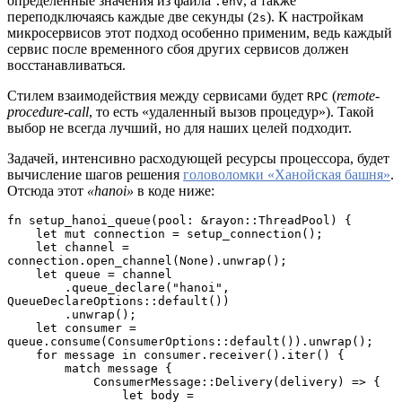
определенные значения из файла
, а также
.env
переподключаясь каждые две секунды (
). К настройкам
2s
микросервисов этот подход особенно применим, ведь каждый
сервис после временного сбоя других сервисов должен
восстанавливаться.
Стилем взаимодействия между сервисами будет
(
remote-
RPC
procedure-call
, то есть «удаленный вызов процедур»). Такой
выбор не всегда лучший, но для наших целей подходит.
Задачей, интенсивно расходующей ресурсы процессора, будет
вычисление шагов решения
головоломки «Ханойская башня»
.
Отсюда этот
«hanoi»
в коде ниже:
fn setup_hanoi_queue(pool: &rayon::ThreadPool) {
    let mut connection = setup_connection();
    let channel = 
connection.open_channel(None).unwrap();
    let queue = channel
        .queue_declare("hanoi", 
QueueDeclareOptions::default())
        .unwrap();
    let consumer = 
queue.consume(ConsumerOptions::default()).unwrap();
    for message in consumer.receiver().iter() {
        match message {
            ConsumerMessage::Delivery(delivery) => {
                let body = 