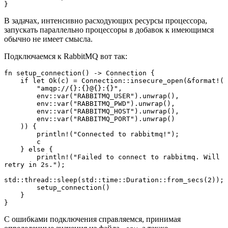
}
В задачах, интенсивно расходующих ресурсы процессора,
запускать параллельно процессоры в добавок к имеющимся
обычно не имеет смысла.
Подключаемся к RabbitMQ вот так:
fn setup_connection() -> Connection {
    if let Ok(c) = Connection::insecure_open(&format!(
        "amqp://{}:{}@{}:{}",
        env::var("RABBITMQ_USER").unwrap(),
        env::var("RABBITMQ_PWD").unwrap(),
        env::var("RABBITMQ_HOST").unwrap(),
        env::var("RABBITMQ_PORT").unwrap()
    )) {
        println!("Connected to rabbitmq!");
        c
    } else {
        println!("Failed to connect to rabbitmq. Will 
retry in 2s.");
std::thread::sleep(std::time::Duration::from_secs(2));
        setup_connection()
    }
}
С ошибками подключения справляемся, принимая