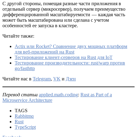
С другой стороны, помещая разные части приложения в
отдельный сервер (микросервер), получаем преимущество
дифференцированной масштабируемости — каждая часть
может быть масштабирована или сделана с учетом
особенностей ее запуска в кластере.
Читайте также:
Actix или Rocket? Сравнение двух мощных платформ
для веб-приложений на Rust
Тестирование клиент-серверов на Rust для IoT
Тестирование производительности: rust/warp против
go/fasthttp
Читайте нас в
Telegram
,
VK
и
Дзен
Перевод статьи
applied.math.coding
:
Rust as Part of a
Microservice Architecture
TAGS
Rabbitmq
Rust
TypeScript