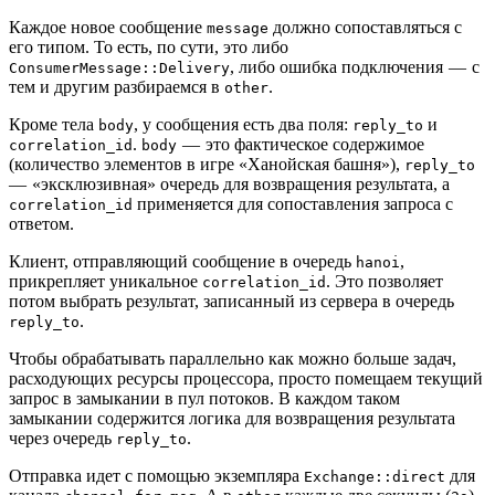
Каждое новое сообщение
должно сопоставляться с
message
его типом. То есть, по сути, это либо
, либо ошибка подключения — с
ConsumerMessage::Delivery
тем и другим разбираемся в
.
other
Кроме тела
, у сообщения есть два поля:
и
body
reply_to
.
— это фактическое содержимое
correlation_id
body
(количество элементов в игре «Ханойская башня»),
reply_to
— «эксклюзивная» очередь для возвращения результата, а
применяется для сопоставления запроса с
correlation_id
ответом.
Клиент, отправляющий сообщение в очередь
,
hanoi
прикрепляет уникальное
. Это позволяет
correlation_id
потом выбрать результат, записанный из сервера в очередь
.
reply_to
Чтобы обрабатывать параллельно как можно больше задач,
расходующих ресурсы процессора, просто помещаем текущий
запрос в замыкании в пул потоков. В каждом таком
замыкании содержится логика для возвращения результата
через очередь
.
reply_to
Отправка идет с помощью экземпляра
для
Exchange::direct