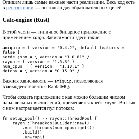
Опишем лишь самые важные части реализации. Весь код есть
в
репозитории
— он только для образовательных целей.
Calc-engine (Rust)
В этой части — типичное бинарное приложение с
применением
cargo
. Зависимости здесь такие:
amiquip 
= { version = "0.4.2", default-features = 
false }
serde_json = { version = "1.0.81" }
rayon = { version = "1.5.3" }
num_cpus = { version = "1.13.1" }
dotenv = { version = "0.15.0" }
Важная зависимость —
, позволяющая
amiquip
взаимодействовать с RabbitMQ.
Чтобы создать приложение с как можно большим числом
параллельных вычислений, применяется крейт
. Вот как
rayon
с ним настраивается пул потоков:
fn setup_pool() -> rayon::ThreadPool {
    rayon::ThreadPoolBuilder::new()
        .num_threads(num_cpus::get()) 
        .build()
        .unwrap()