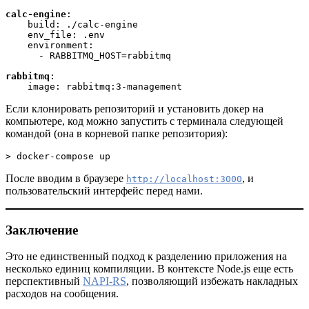
calc-engine
:

    build: ./calc-engine

    env_file: .env

    environment:

      - RABBITMQ_HOST=rabbitmq

rabbitmq
:

    image: rabbitmq:3-management
Если клонировать репозиторий и установить докер на
компьютере, код можно запустить с терминала следующей
командой (она в корневой папке репозитория):
> docker-compose up
После вводим в браузере
, и
http://localhost:3000
пользовательский интерфейс перед нами.
Заключение
Это не единственный подход к разделению приложения на
несколько единиц компиляции. В контексте Node.js еще есть
перспективный
NAPI-RS
, позволяющий избежать накладных
расходов на сообщения.