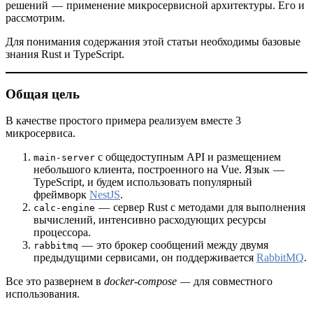
решений — применение микросервисной архитектуры. Его и
рассмотрим.
Для понимания содержания этой статьи необходимы базовые
знания Rust и TypeScript.
Общая цель
В качестве простого примера реализуем вместе 3
микросервиса.
с общедоступным API и размещением
main-server
небольшого клиента, построенного на Vue. Язык —
TypeScript, и будем использовать популярный
фреймворк
NestJS
.
— сервер Rust с методами для выполнения
calc-engine
вычислений, интенсивно расходующих ресурсы
процессора.
— это брокер сообщений между двумя
rabbitmq
предыдущими сервисами, он поддерживается
RabbitMQ
.
Все это развернем в
docker-compose —
для совместного
использования.