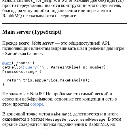
канала
. А в
каждые две секунды (
)
channel_for_msg
other
2s
просто переустанавливаются конструкции этого слушателя,
благодаря чему ошибки подключения или перезапуски
RabbitMQ не сказываются на сервисе.
Main server (TypeScript)
Прежде всего,
Main server
— это общедоступный API,
позволяющий клиентам запрашивать шаги решения для игры
«Ханойская башня»:
@Get
('/hanoi')
getHello(
@Query
('n', ParseIntPipe) n: number): 
Promise<string> {
  ...
  return this.appService.makeHanoi(n);
}
Не знакомы с NestJS? Не проблема: это самый легкий в
освоении веб-фреймворк, основные его концепции есть в
этом простом
обзоре
.
В конечной точке метод
делегируется и в итоге
makeHanoi
оказывается в методе
. В этом
MessageService.sendMessage
сервисе содержится логика подключения к RabbitMQ, но