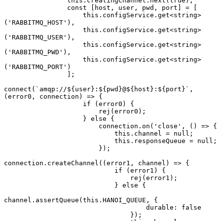
                this.creatingChannel.next(true);
                const [host, user, pwd, port] = [
                    this.configService.get<string>
('RABBITMQ_HOST'),
                    this.configService.get<string>
('RABBITMQ_USER'),
                    this.configService.get<string>
('RABBITMQ_PWD'),
                    this.configService.get<string>
('RABBITMQ_PORT')
                ];
connect(`amqp://${user}:${pwd}@${host}:${port}`, 
(error0, connection) => {
                    if (error0) {
                        rej(error0);
                    } else {
                        connection.on('close', () => {
                            this.channel = null;
                            this.responseQueue = null;
                        });
connection.createChannel((error1, channel) => {
                            if (error1) {
                                rej(error1);
                            } else {
channel.assertQueue(this.HANOI_QUEUE, {
                                    durable: false
                                });