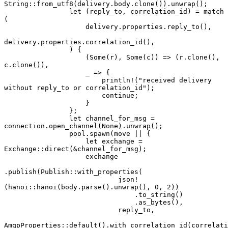
String::from_utf8(delivery.body.clone()).unwrap();
                let (reply_to, correlation_id) = match 
(
                    delivery.properties.reply_to(),
delivery.properties.correlation_id(),
                ) {
                    (Some(r), Some(c)) => (r.clone(), 
c.clone()),
                    _ => {
                        println!("received delivery 
without reply_to or correlation_id");
                        continue;
                    }
                };
                let channel_for_msg = 
connection.open_channel(None).unwrap();
                pool.spawn(move || {
                    let exchange = 
Exchange::direct(&channel_for_msg);
                    exchange
.publish(Publish::with_properties(
                            json!
(hanoi::hanoi(body.parse().unwrap(), 0, 2))
                                .to_string()
                                .as_bytes(),
                            reply_to,
AmqpProperties::default().with_correlation_id(correlati