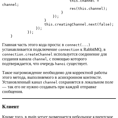
                                this.channel = 
channel;
                                res(this.channel);
                            }
                        });
                    }
                    this.creatingChannel.next(false);
                });
            });
    }
Главная часть этого кода проста: в
connect(...)
устанавливается подключение
к RabbitMQ, в
connection
используется соединение для
connection.createChannel
создания канала
, с помощью которого
channel
подтверждается, что очередь
существует.
hanoi
Такое нагромождение необходимо для корректной работы
этого метода, выполняемого в асинхронном контексте.
Установленный канал
сохраняется в локальном поле
channel
— так его не нужно создавать при каждой отправке
сообщения.
Клиент
Кроме того, в
main server
размещается небольшое клиентское