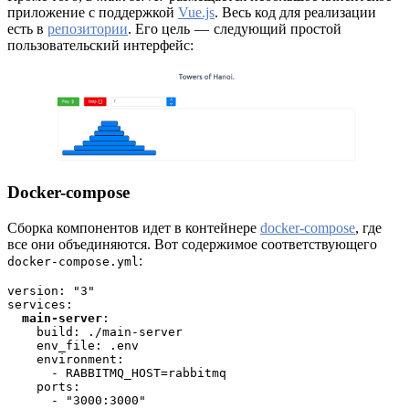
приложение с поддержкой
Vue.js
. Весь код для реализации
есть в
репозитории
. Его цель — следующий простой
пользовательский интерфейс:
Docker-compose
Сборка компонентов идет в контейнере
docker-compose
, где
все они объединяются. Вот содержимое соответствующего
:
docker-compose.yml
version: "3"

services:

main-server
:

    build: ./main-server

    env_file: .env

    environment:

      - RABBITMQ_HOST=rabbitmq

    ports:

      - "3000:3000"
