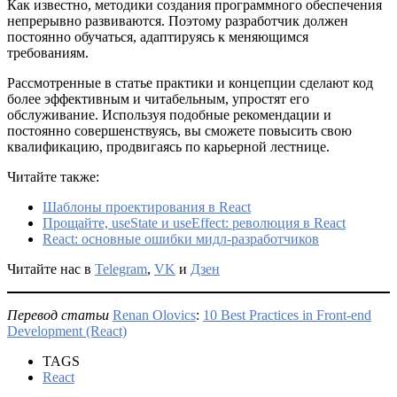
Как известно, методики создания программного обеспечения
непрерывно развиваются. Поэтому разработчик должен
постоянно обучаться, адаптируясь к меняющимся
требованиям.
Рассмотренные в статье практики и концепции сделают код
более эффективным и читабельным, упростят его
обслуживание. Используя подобные рекомендации и
постоянно совершенствуясь, вы сможете повысить свою
квалификацию, продвигаясь по карьерной лестнице.
Читайте также:
Шаблоны проектирования в React
Прощайте, useState и useEffect: революция в React
React: основные ошибки мидл-разработчиков
Читайте нас в
Telegram
,
VK
и
Дзен
Перевод статьи
Renan Olovics
:
10 Best Practices in Front-end
Development (React)
TAGS
React