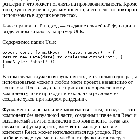
рендеринг, что может повлиять на производительность. Кроме
того, хук специфичен для компонента, и его нелегко повторно
использовать в других контекстах.
Более правильный подход — создание служебной функции в
выделенном каталоге, например Utils.
Содержимое папки Utils:
export const formatHour = (date: number) => {
return new Date(date).toLocaleTimeString('pt', { 
timeStyle: 'short' })
}
В этом случае служебная функция создается только один раз, а
использоваться может в любом месте проекта независимо от
контекста. Поскольку она не привязана к определенному
компоненту, то не приводит к накладным расходам на
создание хуков при каждом рендеринге.
Фундаментальное различие заключается в том, что хук — это
компонент без визуальной части, созданный извне для React и
вызываемый внутри определенного компонента, тогда как
служебная функция, создаваемая только один раз вне
контекста React, может использоваться где угодно. При
выборе между хуками и служебными функциями следует