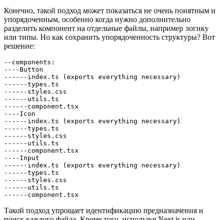
Конечно, такой подход может показаться не очень понятным и
упорядоченным, особенно когда нужно дополнительно
разделить компонент на отдельные файлы, например логику
или типы. Но как сохранить упорядоченность структуры? Вот
решение:
--components:
----Button
------index.ts (exports everything necessary)
------types.ts
------styles.css
------utils.ts
------component.tsx
----Icon
------index.ts (exports everything necessary)
------types.ts
------styles.css
------utils.ts
------component.tsx
----Input
------index.ts (exports everything necessary)
------types.ts
------styles.css
------utils.ts
------component.tsx
Такой подход упрощает идентификацию предназначения и
поиск каждого файла. Кроме того, используя Next.js или