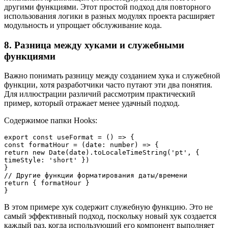
другими функциями. Этот простой подход для повторного
использования логики в разных модулях проекта расширяет
модульность и упрощает обслуживание кода.
8. Разница между хуками и служебными
функциями
Важно понимать разницу между созданием хука и служебной
функции, хотя разработчики часто путают эти два понятия.
Для иллюстрации различий рассмотрим практический
пример, который отражает менее удачный подход.
Содержимое папки Hooks:
export const useFormat = () => {
const formatHour = (date: number) => {
return new Date(date).toLocaleTimeString('pt', { 
timeStyle: 'short' })
}
// Другие функции форматирования даты/времени
return { formatHour }
}
В этом примере хук содержит служебную функцию. Это не
самый эффективный подход, поскольку новый хук создается
каждый раз, когда использующий его компонент выполняет