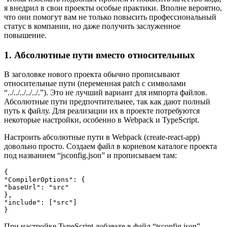
я внедрил в свои проекты особые практики. Вполне вероятно,
что они помогут вам не только повысить профессиональный
статус в компании, но даже получить заслуженное
повышение.
1. Абсолютные пути вместо относительных
В заголовке нового проекта обычно прописывают
относительные пути (переменная patch с символами
“../../../../../.”). Это не лучший вариант для импорта файлов.
Абсолютные пути предпочтительнее, так как дают полный
путь к файлу. Для реализации их в проекте потребуются
некоторые настройки, особенно в Webpack и TypeScript.
Настроить абсолютные пути в Webpack (create-react-app)
довольно просто. Создаем файл в корневом каталоге проекта
под названием “jsconfig.json” и прописываем там:
{
"CompilerOptions": {
"baseUrl": "src"
},
"include": ["src"]
}
При настройке TypeScript добавьте в файл “tsconfig.json”