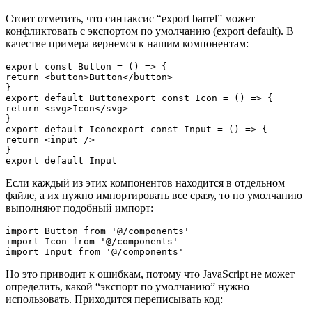
Стоит отметить, что синтаксис “export barrel” может
конфликтовать с экспортом по умолчанию (export default). В
качестве примера вернемся к нашим компонентам:
export const Button = () => {
return <button>Button</button>
}
export default Buttonexport const Icon = () => {
return <svg>Icon</svg>
}
export default Iconexport const Input = () => {
return <input />
}
export default Input
Если каждый из этих компонентов находится в отдельном
файле, а их нужно импортировать все сразу, то по умолчанию
выполняют подобный импорт:
import Button from '@/components'
import Icon from '@/components'
import Input from '@/components'
Но это приводит к ошибкам, потому что JavaScript не может
определить, какой “экспорт по умолчанию” нужно
использовать. Приходится переписывать код: