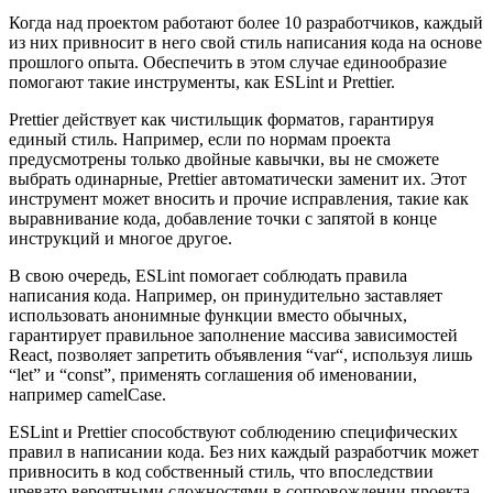
Когда над проектом работают более 10 разработчиков, каждый
из них привносит в него свой стиль написания кода на основе
прошлого опыта. Обеспечить в этом случае единообразие
помогают такие инструменты, как ESLint и Prettier.
Prettier действует как чистильщик форматов, гарантируя
единый стиль. Например, если по нормам проекта
предусмотрены только двойные кавычки, вы не сможете
выбрать одинарные, Prettier автоматически заменит их. Этот
инструмент может вносить и прочие исправления, такие как
выравнивание кода, добавление точки с запятой в конце
инструкций и многое другое.
В свою очередь, ESLint помогает соблюдать правила
написания кода. Например, он принудительно заставляет
использовать анонимные функции вместо обычных,
гарантирует правильное заполнение массива зависимостей
React, позволяет запретить объявления “var“, используя лишь
“let” и “const”, применять соглашения об именовании,
например camelCase.
ESLint и Prettier способствуют соблюдению специфических
правил в написании кода. Без них каждый разработчик может
привносить в код собственный стиль, что впоследствии
чревато вероятными сложностями в сопровождении проекта.