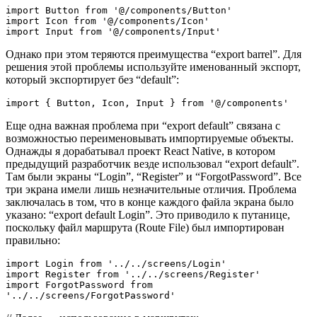
import Button from '@/components/Button'
import Icon from '@/components/Icon'
import Input from '@/components/Input'
Однако при этом теряются преимущества “export barrel”. Для
решения этой проблемы используйте именованный экспорт,
который экспортирует без “default”:
import { Button, Icon, Input } from '@/components'
Еще одна важная проблема при “export default” связана с
возможностью переименовывать импортируемые объекты.
Однажды я дорабатывал проект React Native, в котором
предыдущий разработчик везде использовал “export default”.
Там были экраны “Login”, “Register” и “ForgotPassword”. Все
три экрана имели лишь незначительные отличия. Проблема
заключалась в том, что в конце каждого файла экрана было
указано: “export default Login”. Это приводило к путанице,
поскольку файл маршрута (Route File) был импортирован
правильно:
import Login from '../../screens/Login'
import Register from '../../screens/Register'
import ForgotPassword from 
'../../screens/ForgotPassword'