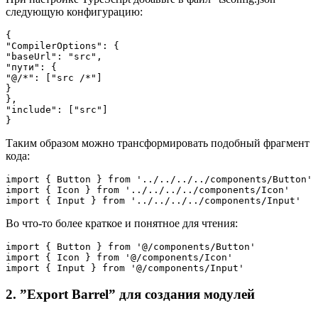
следующую конфигурацию:
{
"CompilerOptions": {
"baseUrl": "src",
"пути": {
"@/*": ["src /*"]
}
},
"include": ["src"]
}
Таким образом можно трансформировать подобный фрагмент
кода:
import { Button } from '../../../../components/Button'
import { Icon } from '../../../../components/Icon'
import { Input } from '../../../../components/Input'
Во что-то более краткое и понятное для чтения:
import { Button } from '@/components/Button'
import { Icon } from '@/components/Icon'
import { Input } from '@/components/Input'
2. ”Export Barrel” для создания модулей