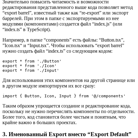
Значительно повысить читаемость и возможности
редактирования представленного выше кода позволяет метод
“export barrel”, известный также как “re-export” или экспорт
баррелей. При этом в папке с экспортируемыми из нее
модулями (компонентами) создается файл “index.js” (или
“index.ts” в TypeScript).
Например, в папке “components” есть файлы: “Button.tsx”,
”Icon.tsx“ и “Input.tsx”. Чтобы использовать “export barrel”
нужно создать файл “index.ts” со следующим кодом:
export * from './Button'
export * from './Icon'
export * from './Input'
Для использования этих компонентов на другой странице или
в другом модуле импортируем их все сразу:
import { Button, Icon, Input } from '@/components'
Таким образом упрощается создание и редактирование кода,
поскольку не нужно перечислять компоненты по отдельности.
Более того, код становится более чистым и понятным, что
крайне важно в больших проектах.
3. Именованный Export вместо “Export Default”