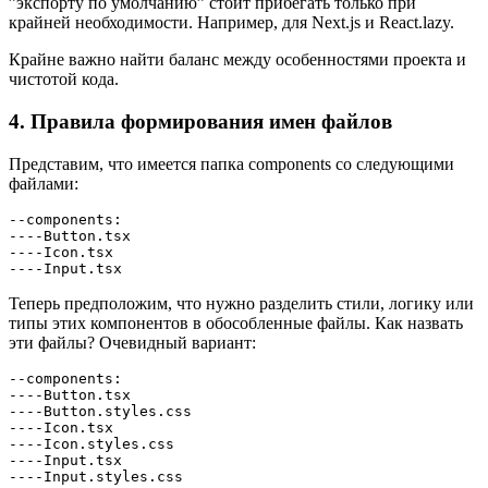
”экспорту по умолчанию” стоит прибегать только при
крайней необходимости. Например, для Next.js и React.lazy.
Крайне важно найти баланс между особенностями проекта и
чистотой кода.
4. Правила формирования имен файлов
Представим, что имеется папка components со следующими
файлами:
--components:
----Button.tsx
----Icon.tsx
----Input.tsx
Теперь предположим, что нужно разделить стили, логику или
типы этих компонентов в обособленные файлы. Как назвать
эти файлы? Очевидный вариант:
--components:
----Button.tsx
----Button.styles.css
----Icon.tsx
----Icon.styles.css
----Input.tsx
----Input.styles.css