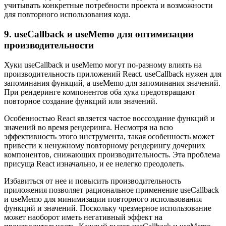
учитывать конкретные потребности проекта и возможности
для повторного использования кода.
9. useCallback и useMemo для оптимизации
производительности
Хуки useCallback и useMemo могут по-разному влиять на
производительность приложений React. useCallback нужен для
запоминания функций, а useMemo для запоминания значений.
При рендеринге компонентов оба хука предотвращают
повторное создание функций или значений.
Особенностью React является частое воссоздание функций и
значений во время рендеринга. Несмотря на всю
эффективность этого инструмента, такая особенность может
привести к ненужному повторному рендерингу дочерних
компонентов, снижающих производительность. Эта проблема
присуща React изначально, и ее нелегко преодолеть.
Избавиться от нее и повысить производительность
приложения позволяет рациональное применение useCallback
и useMemo для минимизации повторного использования
функций и значений. Поскольку чрезмерное использование
может наоборот иметь негативный эффект на