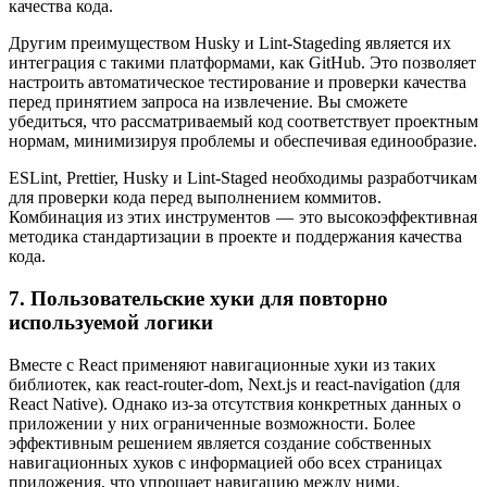
качества кода.
Другим преимуществом Husky и Lint-Stageding является их
интеграция с такими платформами, как GitHub. Это позволяет
настроить автоматическое тестирование и проверки качества
перед принятием запроса на извлечение. Вы сможете
убедиться, что рассматриваемый код соответствует проектным
нормам, минимизируя проблемы и обеспечивая единообразие.
ESLint, Prettier, Husky и Lint-Staged необходимы разработчикам
для проверки кода перед выполнением коммитов.
Комбинация из этих инструментов — это высокоэффективная
методика стандартизации в проекте и поддержания качества
кода.
7. Пользовательские хуки для повторно
используемой логики
Вместе с React применяют навигационные хуки из таких
библиотек, как react-router-dom, Next.js и react-navigation (для
React Native). Однако из-за отсутствия конкретных данных о
приложении у них ограниченные возможности. Более
эффективным решением является создание собственных
навигационных хуков с информацией обо всех страницах
приложения, что упрощает навигацию между ними.