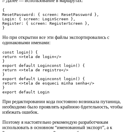
// Далее — использование в маршрутах:
{
ResetPassword: { screen: ResetPassword },
Login: { screen: LoginScreen },
Register: { screen: RegisterScreen },
}
Но при открытии все эти файлы экспортировались с
одинаковыми именами:
const login() {
return <>tela de login</>
}
export default Loginconst login() {
return <>tela de registro</>
}
export default Loginconst login() {
return <>tela de esqueci minha senha</>
}
export default Login
При редактировании кода постоянно возникала путаница,
необходимо было проявлять крайнюю бдительность, чтобы
избежать ошибок.
Поэтому я настоятельно рекомендую разработчикам
использовать в основном “именованный экспорт”, а к