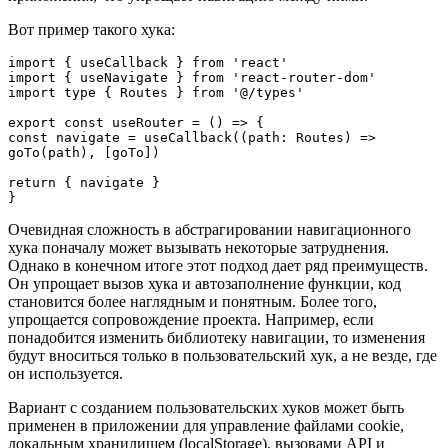
Вот пример такого хука:
import { useCallback } from 'react'

import { useNavigate } from 'react-router-dom'

import type { Routes } from '@/types'

export const useRouter = () => {

const navigate = useCallback((path: Routes) => 
goTo(path), [goTo])

return { navigate }

}
Очевидная сложность в абстрагировании навигационного
хука поначалу может вызывать некоторые затруднения.
Однако в конечном итоге этот подход дает ряд преимуществ.
Он упрощает вызов хука и автозаполнение функции, код
становится более наглядным и понятным. Более того,
упрощается сопровождение проекта. Например, если
понадобится изменить библиотеку навигации, то изменения
будут вноситься только в пользовательский хук, а не везде, где
он используется.
Вариант с созданием пользовательских хуков может быть
применен в приложении для управление файлами cookie,
локальным хранилищем (localStorage), вызовами API и