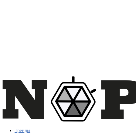
Тренды