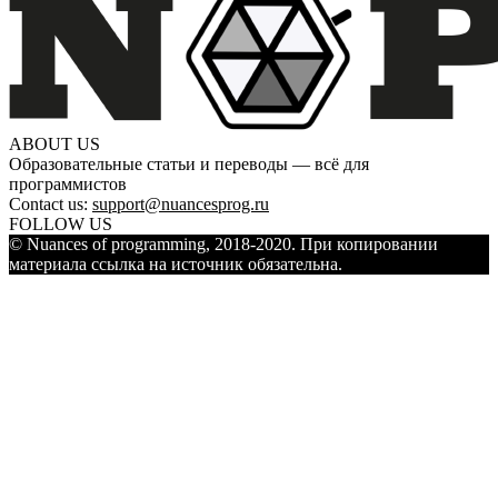
ABOUT US
Образовательные статьи и переводы — всё для
программистов
Contact us:
support@nuancesprog.ru
FOLLOW US
© Nuances of programming, 2018-2020. При копировании
материала ссылка на источник обязательна.