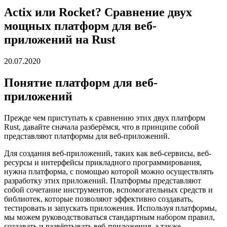
Actix или Rocket? Сравнение двух
мощных платформ для веб-
приложений на Rust
20.07.2020
Понятие платформ для веб-
приложений
Прежде чем приступать к сравнению этих двух платформ
Rust, давайте сначала разберёмся, что в принципе собой
представляют платформы для веб-приложений.
Для создания веб-приложений, таких как веб-сервисы, веб-
ресурсы и интерфейсы прикладного программирования,
нужна платформа, с помощью которой можно осуществлять
разработку этих приложений. Платформы представляют
собой сочетание инструментов, вспомогательных средств и
библиотек, которые позволяют эффективно создавать,
тестировать и запускать приложения. Используя платформы,
мы можем руководствоваться стандартным набором правил,
создавать и развёртывать веб-приложения, а также