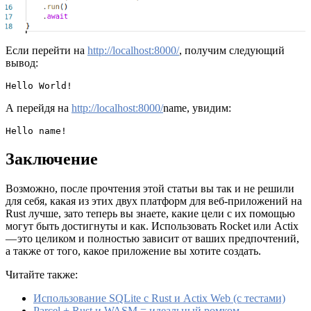
Если перейти на
http://localhost:8000/
, получим следующий
вывод:
Hello World!
А перейдя на
http://localhost:8000/
name, увидим:
Hello name!
Заключение
Возможно, после прочтения этой статьи вы так и не решили
для себя, какая из этих двух платформ для веб-приложений на
Rust лучше, зато теперь вы знаете, какие цели с их помощью
могут быть достигнуты и как. Использовать Rocket или Actix
— это целиком и полностью зависит от ваших предпочтений,
а также от того, какое приложение вы хотите создать.
Читайте также:
Использование SQLite с Rust и Actix Web (с тестами)
Parcel + Rust и WASM = идеальный ромком