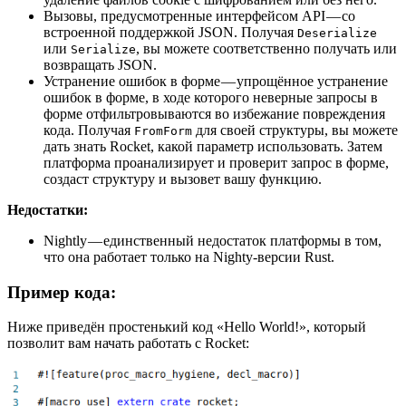
Вызовы, предусмотренные интерфейсом API — со
встроенной поддержкой JSON. Получая
Deserialize
или
, вы можете соответственно получать или
Serialize
возвращать JSON.
Устранение ошибок в форме — упрощённое устранение
ошибок в форме, в ходе которого неверные запросы в
форме отфильтровываются во избежание повреждения
кода. Получая
для своей структуры, вы можете
FromForm
дать знать Rocket, какой параметр использовать. Затем
платформа проанализирует и проверит запрос в форме,
создаст структуру и вызовет вашу функцию.
Недостатки:
Nightly — единственный недостаток платформы в том,
что она работает только на Nighty-версии Rust.
Пример кода:
Ниже приведён простенький код «Hello World!», который
позволит вам начать работать с Rocket: