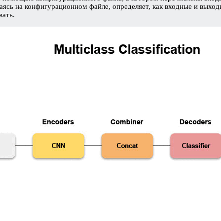
ваясь на конфигурационном файле, определяет, как входные и выхо
вать.