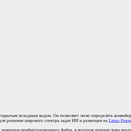
крытым исходным кодом. Он позволяет легко определять конвейер
для решения широкого спектра задач ИИ и размещен на
Linux Foun
 с помощью конфигурационного файла, в котором перечислены вход