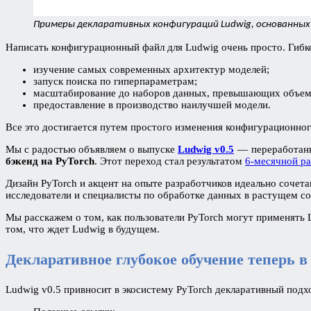
Примеры декларативных конфигураций Ludwig, основанных 
Написать конфигурационный файл для Ludwig очень просто. Гибко
изучение самых современных архитектур моделей;
запуск поиска по гиперпараметрам;
масштабирование до наборов данных, превышающих объем 
предоставление в производство наилучшей модели.
Все это достигается путем простого изменения конфигурационног
Мы с радостью объявляем о выпуске
Ludwig v0.5
— переработанн
бэкенд на PyTorch
. Этот переход стал результатом
6-месячной р
Дизайн PyTorch и акцент на опыте разработчиков идеально соче
исследователи и специалисты по обработке данных в растущем с
Мы расскажем о том, как пользователи PyTorch могут применять L
том, что ждет Ludwig в будущем.
Декларативное глубокое обучение теперь в
Ludwig v0.5 привносит в экосистему PyTorch декларативный подх