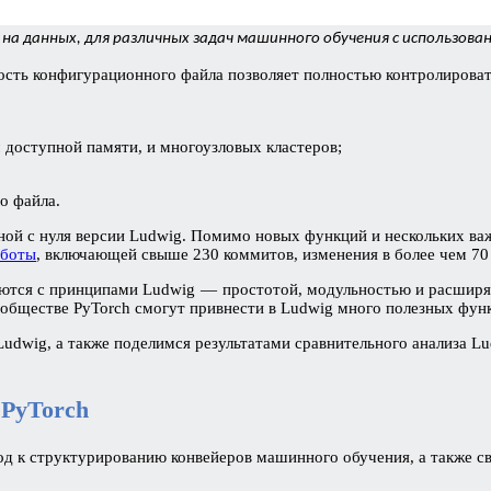
на данных, для различных задач машинного обучения с использов
сть конфигурационного файла позволяет полностью контролировать
доступной памяти, и многоузловых кластеров;
о файла.
ой с нуля версии Ludwig. Помимо новых функций и нескольких в
аботы
, включающей свыше 230 коммитов, изменения в более чем 70 т
таются с принципами Ludwig — простотой, модульностью и расширя
ообществе PyTorch смогут привнести в Ludwig много полезных фун
udwig, а также поделимся результатами сравнительного анализа Lu
 PyTorch
од к структурированию конвейеров машинного обучения, а также с