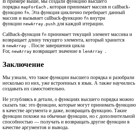
В примере выше, мы создали функцию высшего
порядка
, которая принимает массив и callback-
mapForEach
функцию
. Эта функция циклично перебирает данный
fn
массив и вызывает callback-функцию
внутри
fn
функции
для каждой итерации.
newArray.push
Callback-функция
принимает текущий элемент массива и
fn
возвращает длину текущего элемента, который хранится
в
. После завершения цикла
newArray
For,
возвращает значение в
.
newArray
lenArray
Заключение
Мы узнали, что такое функции высшего порядка и разобрали
несколько из них, уже встроенных в язык. А также научились
создавать их самостоятельно.
Не углубляясь в детали, о функциях высшего порядка можно
сказать так: это функции, которые могут принимать функцию
в качестве аргумента и даже, возвращать функцию. Такие
функции похожи на обычные функции, но с дополнительной
способностью ― получать и возвращать другие функции в
качестве аргументов и вывода.