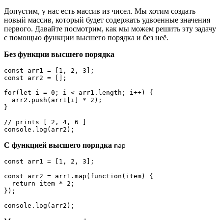
Допустим, у нас есть массив из чисел. Мы хотим создать
новый массив, который будет содержать удвоенные значения
первого. Давайте посмотрим, как мы можем решить эту задачу
с помощью функции высшего порядка и без неё.
Без функции высшего порядка
const arr1 = [1, 2, 3];

const arr2 = [];

for(let i = 0; i < arr1.length; i++) {

  arr2.push(arr1[i] * 2);

}

// prints [ 2, 4, 6 ]

console.log(arr2);
С функцией высшего порядка
map
const arr1 = [1, 2, 3];

const arr2 = arr1.map(function(item) {

  return item * 2;

});

console.log(arr2);