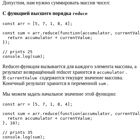
Допустим, нам нужно суммировать массив чисел:
С функцией высшего порядка
reduce
const arr = [5, 7, 1, 8, 4];

const sum = arr.reduce(function(accumulator, currentVal
  return accumulator + currentValue;

});

// prints 25

console.log(sum);
Reducer-функция вызывается для каждого элемента массива, а
результат возвращённый reducer хранится в
.
accumulator
В
содержится текущее значение массива.
currentValue
Конечный результат хранится в переменной
.
sum
Мы можем задать начальное значение этой функции:
const arr = [5, 7, 1, 8, 4];

const sum = arr.reduce(function(accumulator, currentVal
  return accumulator + currentValue;

}, 10);

// prints 35

console.log(sum);