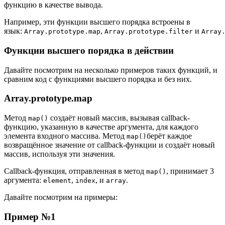
функцию в качестве вывода.
Например, эти функции высшего порядка встроены в
язык:
,
и
Array.prototype.map
Array.prototype.filter
Array
Функции высшего порядка в действии
Давайте посмотрим на несколько примеров таких функций, и
сравним код с функциями высшего порядка и без них.
Array.prototype.map
Метод
создаёт новый массив, вызывая callback-
map()
функцию, указанную в качестве аргумента, для каждого
элемента входного массива. Метод
берёт каждое
map()
возвращённое значение от callback-функции и создаёт новый
массив, используя эти значения.
Callback-функция, отправленная в метод
, принимает 3
map()
аргумента:
,
, и
.
element
index
array
Давайте посмотрим на примеры:
Пример №1