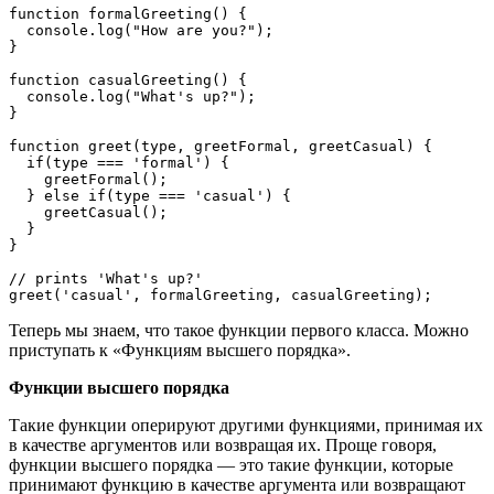
function formalGreeting() {

  console.log("How are you?");

}

function casualGreeting() {

  console.log("What's up?");

}

function greet(type, greetFormal, greetCasual) {

  if(type === 'formal') {

    greetFormal();

  } else if(type === 'casual') {

    greetCasual();

  }

}

// prints 'What's up?'

greet('casual', formalGreeting, casualGreeting);
Теперь мы знаем, что такое функции первого класса. Можно
приступать к «Функциям высшего порядка».
Функции высшего порядка
Такие функции оперируют другими функциями, принимая их
в качестве аргументов или возвращая их. Проще говоря,
функции высшего порядка ― это такие функции, которые
принимают функцию в качестве аргумента или возвращают