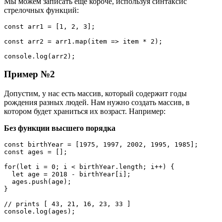
Мы можем записать ещё короче, используя синтаксис
стрелочных функций:
const arr1 = [1, 2, 3];

const arr2 = arr1.map(item => item * 2);

console.log(arr2);
Пример №2
Допустим, у нас есть массив, который содержит годы
рождения разных людей. Нам нужно создать массив, в
котором будет храниться их возраст. Например:
Без функции высшего порядка
const birthYear = [1975, 1997, 2002, 1995, 1985];

const ages = [];

for(let i = 0; i < birthYear.length; i++) {

  let age = 2018 - birthYear[i];

  ages.push(age);

}

// prints [ 43, 21, 16, 23, 33 ]

console.log(ages);