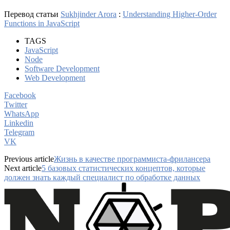
Перевод статьи
Sukhjinder Arora
:
Understanding Higher-Order
Functions in JavaScript
TAGS
JavaScript
Node
Software Development
Web Development
Facebook
Twitter
WhatsApp
Linkedin
Telegram
VK
Previous article
Жизнь в качестве программиста-фрилансера
Next article
5 базовых статистических концептов, которые
должен знать каждый специалист по обработке данных