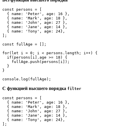
const persons = [

  { name: 'Peter', age: 16 },

  { name: 'Mark', age: 18 },

  { name: 'John', age: 27 },

  { name: 'Jane', age: 14 },

  { name: 'Tony', age: 24},

];

const fullAge = [];

for(let i = 0; i < persons.length; i++) {

  if(persons[i].age >= 18) {

    fullAge.push(persons[i]);

  }

}

console.log(fullAge);
С функцией высшего порядка
filter
const persons = [

  { name: 'Peter', age: 16 },

  { name: 'Mark', age: 18 },

  { name: 'John', age: 27 },

  { name: 'Jane', age: 14 },

  { name: 'Tony', age: 24},

];
