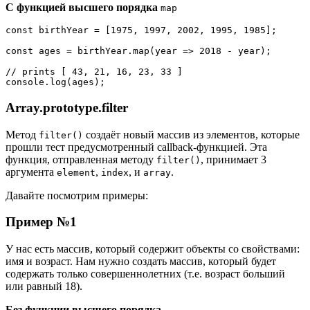
С функцией высшего порядка
map
const birthYear = [1975, 1997, 2002, 1995, 1985];

const ages = birthYear.map(year => 2018 - year);

// prints [ 43, 21, 16, 23, 33 ]

console.log(ages);
Array.prototype.filter
Метод
создаёт новый массив из элементов, которые
filter()
прошли тест предусмотренный callback-функцией. Эта
функция, отправленная методу
, принимает 3
filter()
аргумента
,
, и
.
element
index
array
Давайте посмотрим примеры:
Пример №1
У нас есть массив, который содержит объекты со свойствами:
имя и возраст. Нам нужно создать массив, который будет
содержать только совершеннолетних (т.е. возраст больший
или равный 18).
Без функции высшего порядка