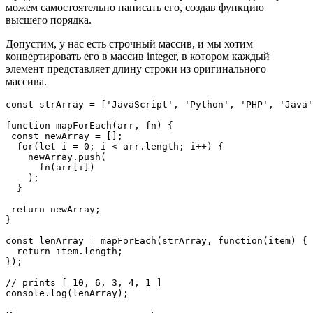
можем самостоятельно написать его, создав функцию
высшего порядка.
Допустим, у нас есть строчный массив, и мы хотим
конвертировать его в массив integer, в котором каждый
элемент представляет длину строки из оригинального
массива.
const strArray = ['JavaScript', 'Python', 'PHP', 'Java'
function mapForEach(arr, fn) {

 const newArray = [];

  for(let i = 0; i < arr.length; i++) {

    newArray.push(

      fn(arr[i])

    );

  }

 return newArray;

}

const lenArray = mapForEach(strArray, function(item) {

  return item.length;

});

// prints [ 10, 6, 3, 4, 1 ]

console.log(lenArray);