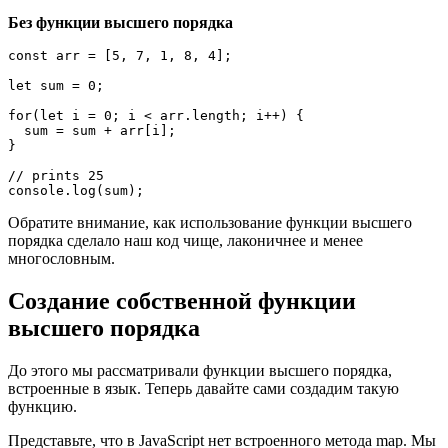
Без функции высшего порядка
const arr = [5, 7, 1, 8, 4];

let sum = 0;

for(let i = 0; i < arr.length; i++) {

  sum = sum + arr[i];

}

// prints 25

console.log(sum);
Обратите внимание, как использование функции высшего
порядка сделало наш код чище, лаконичнее и менее
многословным.
Создание собственной функции
высшего порядка
До этого мы рассматривали функции высшего порядка,
встроенные в язык. Теперь давайте сами создадим такую
функцию.
Представьте, что в JavaScript нет встроенного метода map. Мы