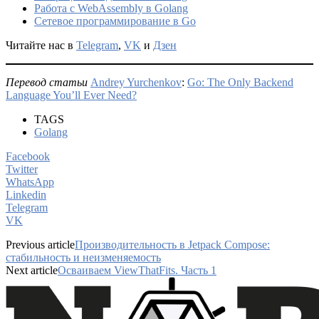
Работа с WebAssembly в Golang
Сетевое программирование в Go
Читайте нас в
Telegram
,
VK
и
Дзен
Перевод статьи
Andrey Yurchenkov
:
Go: The Only Backend
Language You’ll Ever Need?
TAGS
Golang
Facebook
Twitter
WhatsApp
Linkedin
Telegram
VK
Previous article
Производительность в Jetpack Compose:
стабильность и неизменяемость
Next article
Осваиваем ViewThatFits. Часть 1