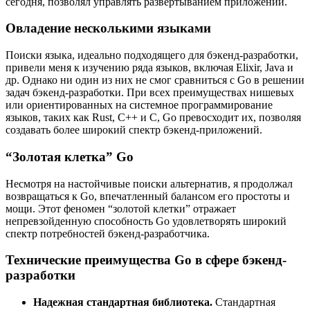
сегодня, позволял управлять развертыванием приложений.
Овладение несколькими языками
Поиски языка, идеально подходящего для бэкенд-разработки,
привели меня к изучению ряда языков, включая Elixir, Java и
др. Однако ни один из них не смог сравниться с Go в решении
задач бэкенд-разработки. При всех преимуществах нишевых
или ориентированных на системное программирование
языков, таких как Rust, C++ и C, Go превосходит их, позволяя
создавать более широкий спектр бэкенд-приложений.
“Золотая клетка” Go
Несмотря на настойчивые поиски альтернатив, я продолжал
возвращаться к Go, впечатленный балансом его простоты и
мощи. Этот феномен “золотой клетки” отражает
непревзойденную способность Go удовлетворять широкий
спектр потребностей бэкенд-разработчика.
Технические преимущества Go в сфере бэкенд-
разработки
Надежная стандартная библиотека.
Стандартная