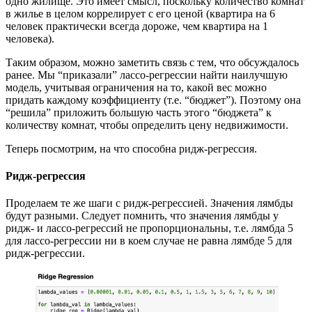
одно жилище. Это имеет смысл, поскольку количество комнат
в жилье в целом коррелирует с его ценой (квартира на 6
человек практически всегда дороже, чем квартира на 1
человека).
Таким образом, можно заметить связь с тем, что обсуждалось
ранее. Мы “приказали” лассо-регрессии найти наилучшую
модель, учитывая ограничения на то, какой вес можно
придать каждому коэффициенту (т.е. “бюджет”). Поэтому она
“решила” приложить большую часть этого “бюджета” к
количеству комнат, чтобы определить цену недвижимости.
Теперь посмотрим, на что способна ридж-регрессия.
Ридж-регрессия
Проделаем те же шаги с ридж-регрессией. Значения лямбды
будут разными. Следует помнить, что значения лямбды у
ридж- и лассо-регрессий не пропорциональны, т.е. лямбда 5
для лассо-регрессии ни в коем случае не равна лямбде 5 для
ридж-регрессии.