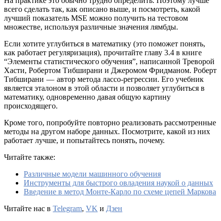
На практике это обычно трудно определить. Поэтому лучше
всего сделать так, как описано выше, и посмотреть, какой
лучший показатель MSE можно получить на тестовом
множестве, используя различные значения лямбды.
Если хотите углубиться в математику (это поможет понять,
как работает регуляризация), прочитайте главу 3.4 в книге
“Элементы статистического обучения”, написанной Треворой
Хасти, Робертом Тибширани и Джеромом Фридманом. Роберт
Тибширани — автор метода лассо-регрессии. Его учебник
является эталоном в этой области и позволяет углубиться в
математику, одновременно давая общую картину
происходящего.
Кроме того, попробуйте повторно реализовать рассмотренные
методы на другом наборе данных. Посмотрите, какой из них
работает лучше, и попытайтесь понять, почему.
Читайте также:
Различные модели машинного обучения
Инструменты для быстрого овладения наукой о данных
Введение в метод Монте-Карло по схеме цепей Маркова
Читайте нас в
Telegram
,
VK
и
Дзен