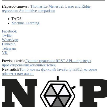
Перевод статьи
Thomas Le Menestrel
:
Lasso and Ridge
regression: An intuitive comparison
TAGS
Machine Learning
Facebook
Twitter
WhatsApp
Linkedin
Telegram
VK
Previous article
Лучшие практики REST API — примеры
проектирования конечных точек
Next article
Топ-5 новых функций JavaScript ES12, которые
облегчат вам жизнь