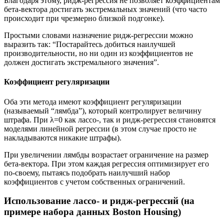
Благодаря этому, ридж-регрессия не позволяет коэффициентам
бета-вектора достигать экстремальных значений (что часто
происходит при чрезмерно близкой подгонке).
Простыми словами назначение ридж-регрессии можно
выразить так: “Постарайтесь добиться наилучшей
производительности, но ни один из коэффициентов не
должен достигать экстремального значения”.
Коэффициент регуляризации
Оба эти метода имеют коэффициент регуляризации
(называемый “лямбда”), который контролирует величину
штрафа. При λ=0 как лассо-, так и ридж-регрессия становятся
моделями линейной регрессии (в этом случае просто не
накладываются никакие штрафы).
При увеличении лямбды возрастает ограничение на размер
бета-вектора. При этом каждая регрессия оптимизирует его
по-своему, пытаясь подобрать наилучший набор
коэффициентов с учетом собственных ограничений.
Использование лассо- и ридж-регрессий (на
примере набора данных Boston Housing)