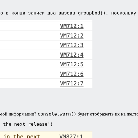
то в конце записи два вызова groupEnd(), поскольку
console.warn()
аемой информации?
будет отображать их на желт
n the next release')