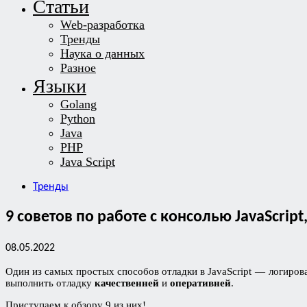
Статьи
Web-разработка
Тренды
Наука о данных
Разное
Языки
Golang
Python
Java
PHP
Java Script
Тренды
9 советов по работе с консолью JavaScrip
08.05.2022
Один из самых простых способов отладки в JavaScript — логиров
выполнить отладку
качественней
и
оперативней
.
Приступаем к обзору 9 из них!