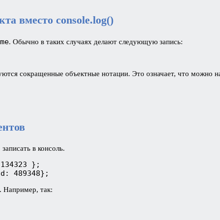
а вместо console.log()
me
. Обычно в таких случаях делают следующую запись:
зуются сокращенные объектные нотации. Это означает, что можно 
ентов
записать в консоль.
 134323 };
id: 489348};
 Например, так: