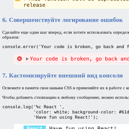
6. Совершенствуйте логирование ошибок
Сделайте еще один шаг вперед, если хотите использовать опред
образом:
console.error('Your code is broken, go back and 
7. Кастомизируйте внешний вид консоли
Освежите в памяти свои навыки CSS и применяйте их в работе с 
Чтобы добавить стилизацию к любому сообщению, можно исполь
console.log('%c React ', 
            'color: white; background-color: #61
            'Have fun using React!');