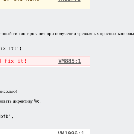
еленный тип логирования при получении тревожных красных консо
fix it!')
консолью!
%c
зовать директиву
.
dbfb', 