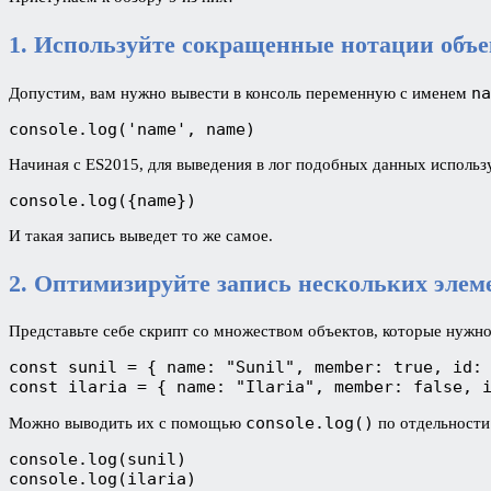
1. Используйте сокращенные нотации объект
na
Допустим, вам нужно вывести в консоль переменную с именем
console.log('name', name)
Начиная с ES2015, для выведения в лог подобных данных исполь
console.log({name})
И такая запись выведет то же самое.
2. Оптимизируйте запись нескольких элем
Представьте себе скрипт со множеством объектов, которые нужно 
const sunil = { name: "Sunil", member: true, id:
const ilaria = { name: "Ilaria", member: false, 
console.log()
Можно выводить их с помощью
по отдельности.
console.log(sunil)
console.log(ilaria)